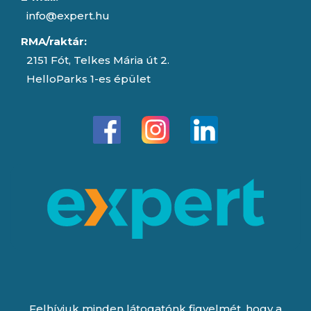
info@expert.hu
RMA/raktár:
2151 Fót, Telkes Mária út 2.
HelloParks 1-es épület
Felhívjuk minden látogatónk figyelmét, hogy a