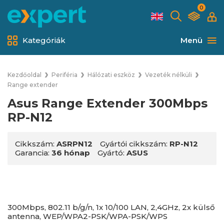
0
Kategóriák
Menü
Kezdőoldal
Periféria
Hálózati eszköz
Vezeték nélküli
Range extender
Asus Range Extender 300Mbps
RP-N12
Cikkszám:
ASRPN12
Gyártói cikkszám:
RP-N12
Garancia:
36 hónap
Gyártó:
ASUS
300Mbps, 802.11 b/g/n, 1x 10/100 LAN, 2,4GHz, 2x külső
antenna, WEP/WPA2-PSK/WPA-PSK/WPS