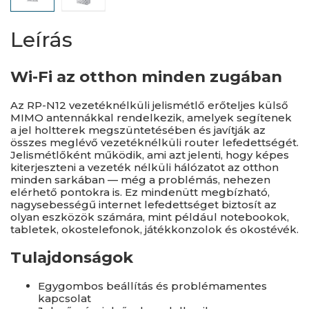
Leírás
Wi-Fi az otthon minden zugában
Az RP-N12 vezetéknélküli jelismétlő erőteljes külső
MIMO antennákkal rendelkezik, amelyek segítenek
a jel holtterek megszüntetésében és javítják az
összes meglévő vezetéknélküli router lefedettségét.
Jelismétlőként működik, ami azt jelenti, hogy képes
kiterjeszteni a vezeték nélküli hálózatot az otthon
minden sarkában — még a problémás, nehezen
elérhető pontokra is. Ez mindenütt megbízható,
nagysebességű internet lefedettséget biztosít az
olyan eszközök számára, mint például notebookok,
tabletek, okostelefonok, játékkonzolok és okostévék.
Tulajdonságok
Egygombos beállítás és problémamentes
kapcsolat