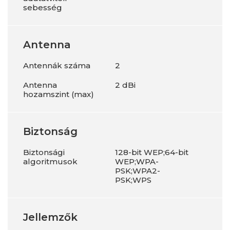
sebesség
Antenna
Antennák száma
2
Antenna
2 dBi
hozamszint (max)
Biztonság
Biztonsági
128-bit WEP;64-bit
algoritmusok
WEP;WPA-
PSK;WPA2-
PSK;WPS
Jellemzők