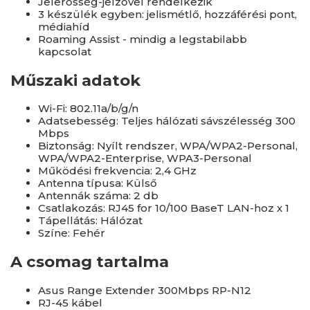
Jelerősség-jelzővel rendelkezik
3 készülék egyben: jelismétlő, hozzáférési pont,
médiahíd
Roaming Assist - mindig a legstabilabb
kapcsolat
Műszaki adatok
Wi-Fi: 802.11a/b/g/n
Adatsebesség: Teljes hálózati sávszélesség 300
Mbps
Biztonság: Nyílt rendszer, WPA/WPA2-Personal,
WPA/WPA2-Enterprise, WPA3-Personal
Működési frekvencia: 2,4 GHz
Antenna típusa: Külső
Antennák száma: 2 db
Csatlakozás: RJ45 for 10/100 BaseT LAN-hoz x 1
Tápellátás: Hálózat
Színe: Fehér
A csomag tartalma
Asus Range Extender 300Mbps RP-N12
RJ-45 kábel