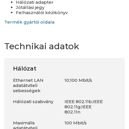
Hálózati adapter
Jótállási jegy
Felhasználói kézikönyv
Termék gyártói oldala
Technikai adatok
Hálózat
Ethernet LAN
10;100 Mbit/s
adatátviteli
sebességek
Hálózati szabvány
IEEE 802.11b;IEEE
802.11g;IEEE
802.11n
Maximális
100 Mbit/s
adatátviteli