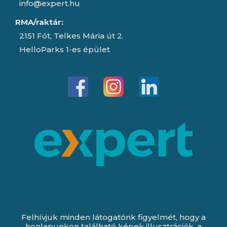
info@expert.hu
RMA/raktár:
2151 Fót, Telkes Mária út 2.
HelloParks 1-es épület
Felhívjuk minden látogatónk figyelmét, hogy a
honlapunkon található képek illusztrációk, a