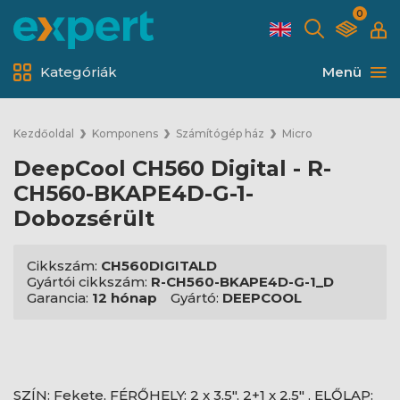
0
Kategóriák
Menü
Kezdőoldal
Komponens
Számítógép ház
Micro
DeepCool CH560 Digital - R-
CH560-BKAPE4D-G-1-
Dobozsérült
Cikkszám:
CH560DIGITALD
Gyártói cikkszám:
R-CH560-BKAPE4D-G-1_D
Garancia:
12 hónap
Gyártó:
DEEPCOOL
SZÍN: Fekete, FÉRŐHELY: 2 x 3,5", 2+1 x 2,5" , ELŐLAP: