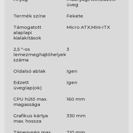
üveg
Termék színe
Fekete
Támogatott
Micro ATX;Mini-ITX
alaplapi
kialakítások
2,5 "-os
3
lemezmeghajtóhelyek
száma
Oldalsó ablak
Igen
Edzett
Igen
üveglap(ok)
CPU hűtő max.
160 mm
magassága
Grafikus kártya
330 mm
max. hossza
Tápegység max.
210 mm