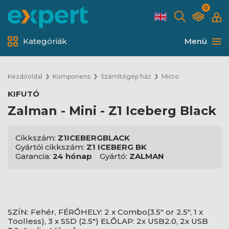
0
Kategóriák
Menü
Kezdőoldal
Komponens
Számítógép ház
Micro
KIFUTÓ
Zalman - Mini - Z1 Iceberg Black
Cikkszám:
Z1ICEBERGBLACK
Gyártói cikkszám:
Z1 ICEBERG BK
Garancia:
24 hónap
Gyártó:
ZALMAN
SZÍN: Fehér, FÉRŐHELY: 2 x Combo(3.5" or 2.5", 1 x
Toolless), 3 x SSD (2.5") ELŐLAP: 2x USB2.0, 2x USB