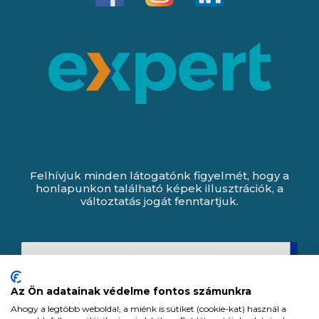
Felhívjuk minden látogatónk figyelmét, hogy a
honlapunkon található képek illusztrációk, a
változtatás jogát fenntartjuk.
Az Ön adatainak védelme fontos számunkra
Ahogy a legtöbb weboldal, a miénk is sütiket (cookie-kat) használ a