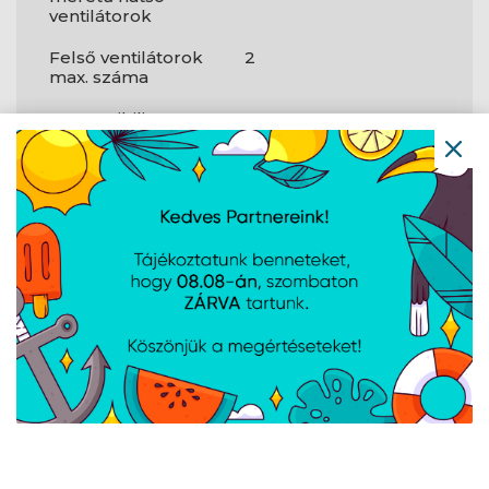
ventilátorok
Felső ventilátorok
2
max. száma
Kompatibilis
140 mm
méretű felső
ventilátorok
Tömeg és
méretek
Szélesség
221 mm
Mélység
409 mm
Magasság
426 mm
Tömeg
5 000 g