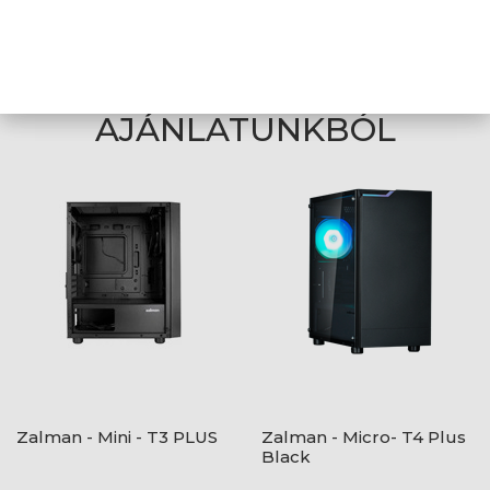
A weboldalon esetlegesen előforduló elektronikus feltöltési,
technikai hibákért felelősséget nem vállalunk.
AJÁNLATUNKBÓL
Zalman - Mini - T3 PLUS
Zalman - Micro- T4 Plus
Black