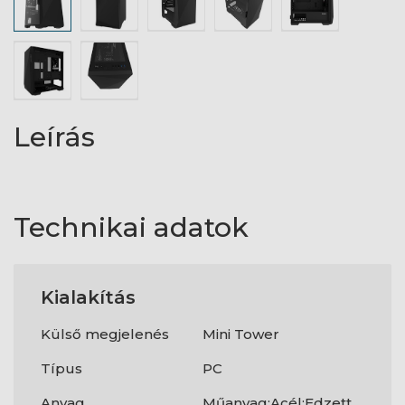
Leírás
Technikai adatok
Kialakítás
Külső megjelenés
Mini Tower
Típus
PC
Anyag
Műanyag;Acél;Edzett