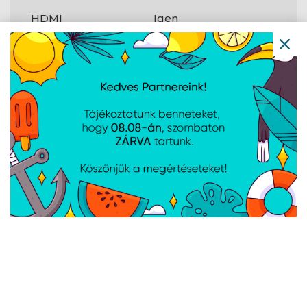
HDMI
Igen
LAN
1×Gigabit
WLAN
802.11ax
Bluetooth
Igen
Megbízható
Igen
platform modul
(TPM)
?
Webkamera
Igen
Biztonság
Megbízható
2.0
platform modul
(TPM) verzió