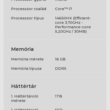
Processzor család
Core™ i7
Processzor típus
14650HX (Efficient-
core 3,70GHz -
Performance-core
5,20GHz / 30MB)
Memória
Memória mérete
16 GB
Memória típusa
DDR5
Háttértár
1. Háttértároló
1TB
mérete
1. Háttértároló
SSD