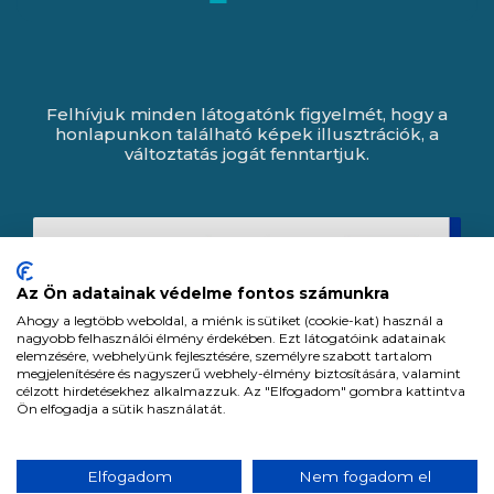
Felhívjuk minden látogatónk figyelmét, hogy a
honlapunkon található képek illusztrációk, a
változtatás jogát fenntartjuk.
Az Ön adatainak védelme fontos számunkra
Ahogy a legtöbb weboldal, a miénk is sütiket (cookie-kat) használ a
nagyobb felhasználói élmény érdekében. Ezt látogatóink adatainak
elemzésére, webhelyünk fejlesztésére, személyre szabott tartalom
megjelenítésére és nagyszerű webhely-élmény biztosítására, valamint
célzott hirdetésekhez alkalmazzuk. Az "Elfogadom" gombra kattintva
Ön elfogadja a sütik használatát.
Expert Zrt. © 1991 -
2026
.
Elfogadom
Nem fogadom el
Minden jog fenntartva. All rights reserved.