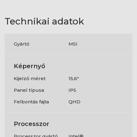
Technikai adatok
Gyártó
MSI
Képernyő
Kijelző méret
15,6"
Panel típusa
IPS
Felbontás fajta
QHD
Processzor
Processzor gyártó
Intel®