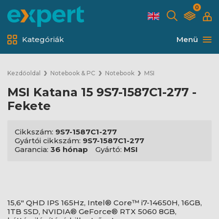
0
Kategóriák
Menü
Kezdőoldal
Notebook & PC
Notebook
MSI
MSI Katana 15 9S7-1587C1-277 -
Fekete
Cikkszám:
9S7-1587C1-277
Gyártói cikkszám:
9S7-1587C1-277
Garancia:
36 hónap
Gyártó:
MSI
15,6" QHD IPS 165Hz, Intel® Core™ i7-14650H, 16GB,
1TB SSD, NVIDIA® GeForce® RTX 5060 8GB,