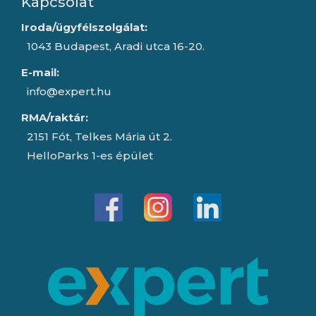
Kapcsolat
Iroda/ügyfélszolgálat:
1043 Budapest, Aradi utca 16-20.
E-mail:
info@expert.hu
RMA/raktár:
2151 Fót, Telkes Mária út 2.
HelloParks 1-es épület