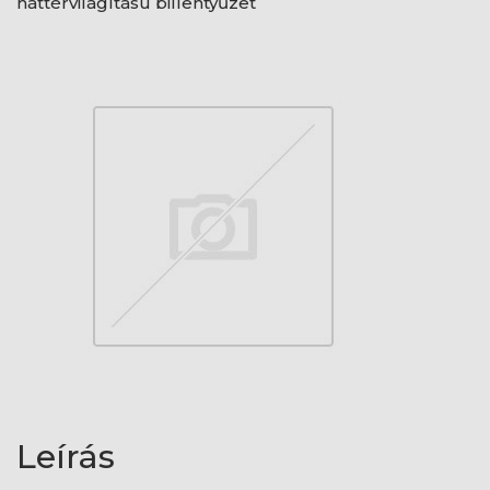
háttérvilágítású billentyűzet
Leírás