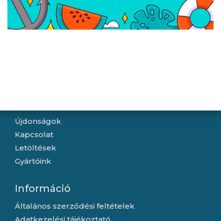
Lanberg 19" rack csavar
Lanberg Görgőkészlet
készlet - 20db
(4db) 19" fali rack
szekrényekhez
Navigáció
Hírek
Újdonságok
Kapcsolat
Letöltések
Gyártóink
Információ
Általános szerződési feltételek
Adatkezelési tájékoztató