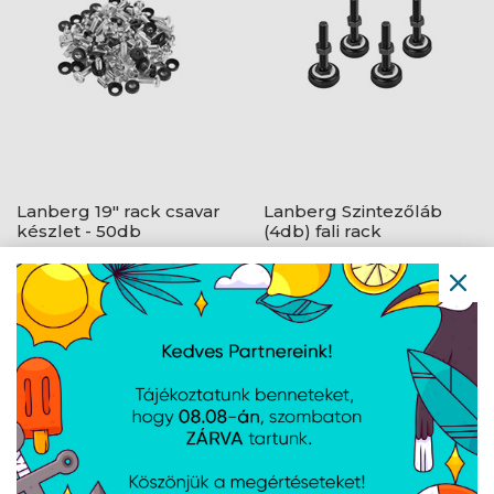
Lanberg 19" rack csavar
Lanberg Szintezőláb
készlet - 50db
(4db) fali rack
szekrényekhez