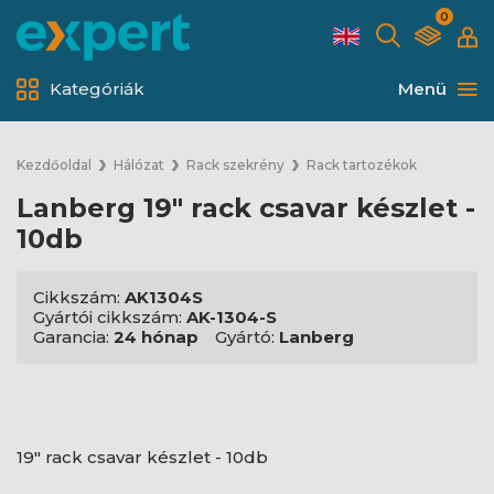
0
Kategóriák
Menü
Kezdőoldal
Hálózat
Rack szekrény
Rack tartozékok
Lanberg 19" rack csavar készlet -
10db
Cikkszám:
AK1304S
Gyártói cikkszám:
AK-1304-S
Garancia:
24 hónap
Gyártó:
Lanberg
19" rack csavar készlet - 10db