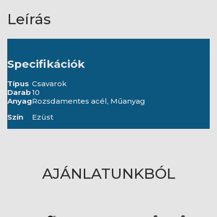
Leírás
Specifikációk
Típus
Csavarok
Darab
10
Anyag
Rozsdamentes acél, Műanyag
Szín
Ezüst
AJÁNLATUNKBÓL