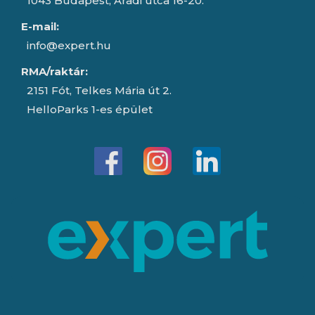
1043 Budapest, Aradi utca 16-20.
E-mail:
info@expert.hu
RMA/raktár:
2151 Fót, Telkes Mária út 2.
HelloParks 1-es épület