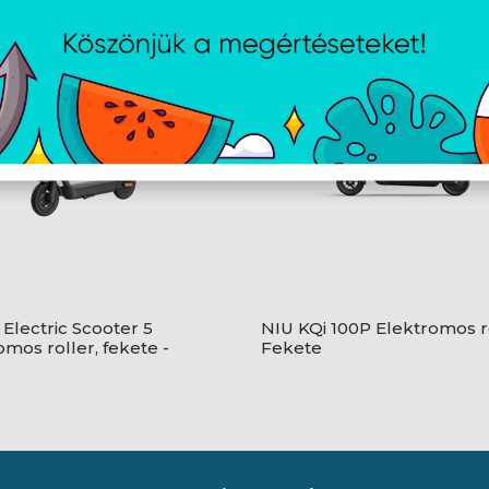
 Electric Scooter 5
NIU KQi 100P Elektromos ro
omos roller, fekete -
Fekete
18GL