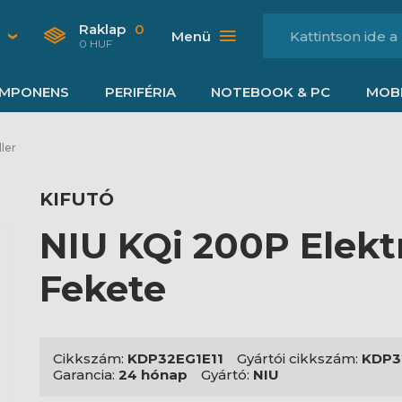
Raklap
0
Menü
0 HUF
MPONENS
PERIFÉRIA
NOTEBOOK & PC
MOBI
ler
KIFUTÓ
NIU KQi 200P Elektr
Fekete
Cikkszám:
KDP32EG1E11
Gyártói cikkszám:
KDP3
Garancia:
24 hónap
Gyártó:
NIU