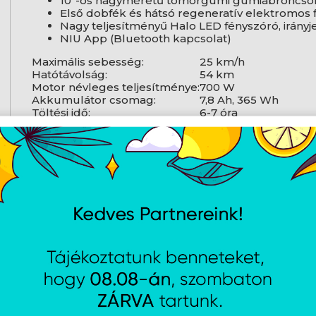
10"-os nagyméretű tömörgumi gumiabroncso
Első dobfék és hátsó regeneratív elektromos 
Nagy teljesítményű Halo LED fényszóró, irányj
NIU App (Bluetooth kapcsolat)
Maximális sebesség:
25 km/h
Hatótávolság:
54 km
Motor névleges teljesítménye:
700 W
Akkumulátor csomag:
7,8 Ah, 365 Wh
Töltési idő:
6-7 óra
Maximális terhelhetőség:
120 kg
Gumiabroncsok:
10 × 2.3“ tömlő nélk
Kiegészítők:
Bluetooth, NIU App, O
Fékek:
Első dobfék és hátsó
Súly:
19.7 kg
Méretek (HxSzxMa):
1150 × 607 × 1238mm
AJÁNLATUNKBÓL