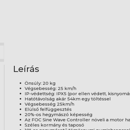
Leírás
Önsúly: 20 kg
Végsebesség: 25 km/h
IP-védettség: IPX5 (por ellen védett, kisnyomá
Hatótávolság akár 54km egy töltéssel
Végsebesség 25km/h
Elülső felfüggesztés
20%-os hegymászó képesség
Az FOC Sine Wave Controller növeli a motor h
Széles kormány és taposó