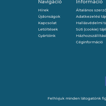
Navigáció
Információ
Hírek
Általános szerző
Újdonságok
Adatkezelési tá
Kapcsolat
Hallásvédelmi t
Letöltések
Süti (cookie) tá
Gyártóink
Házhozszállítás
Céginformáció
Felhívjuk minden látogatónk fig