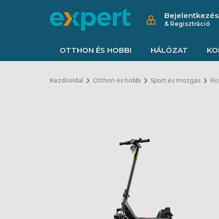
Bejelentkezés
& Regisztráció
OTTHON ÉS HOBBI
HÁLÓZAT
KO
Kezdőoldal
Otthon és hobbi
Sport és mozgás
Rol