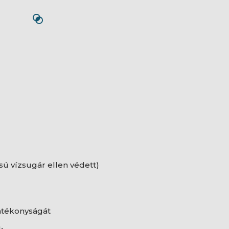
sú vízsugár ellen védett)
atékonyságát