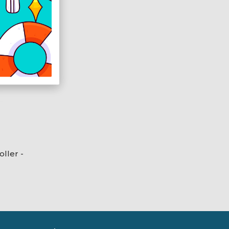
ller -