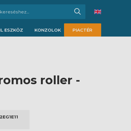
L ESZKÖZ
KONZOLOK
PIACTÉR
omos roller -
2EG1E11