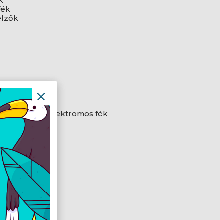
k
fék
elzők
üli tömör gumi
TA frissítés
 regeneratív elektromos fék