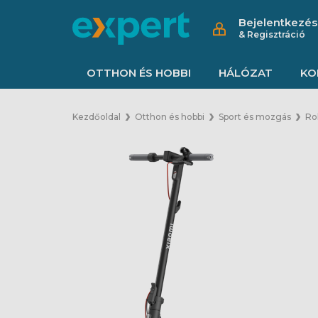
Bejelentkezés
& Regisztráció
OTTHON ÉS HOBBI
HÁLÓZAT
KO
Kezdőoldal
Otthon és hobbi
Sport és mozgás
Rol