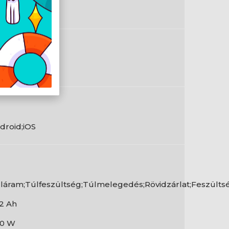
en
en
droid;iOS
láram;Túlfeszültség;Túlmelegedés;Rövidzárlat;Feszült
,2 Ah
0 W