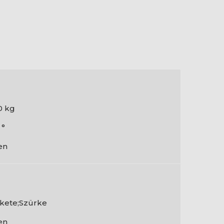
0 kg
 °
en
kete;Szürke
en