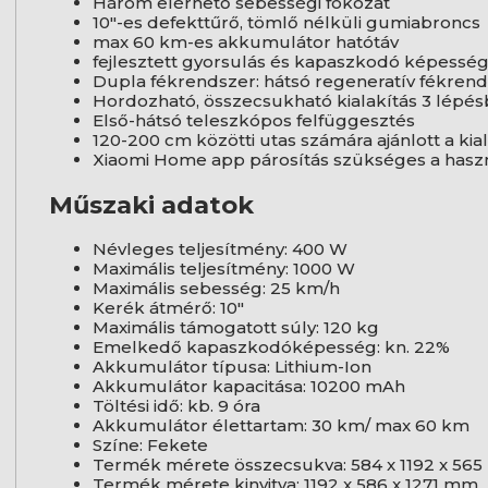
Három elérhető sebességi fokozat
10"-es defekttűrő, tömlő nélküli gumiabroncs
max 60 km-es akkumulátor hatótáv
fejlesztett gyorsulás és kapaszkodó képesség
Dupla fékrendszer: hátsó regeneratív fékrend
Hordozható, összecsukható kialakítás 3 lépé
Első-hátsó teleszkópos felfüggesztés
120-200 cm közötti utas számára ajánlott a kia
Xiaomi Home app párosítás szükséges a hasz
Műszaki adatok
Névleges teljesítmény: 400 W
Maximális teljesítmény: 1000 W
Maximális sebesség: 25 km/h
Kerék átmérő: 10"
Maximális támogatott súly: 120 kg
Emelkedő kapaszkodóképesség: kn. 22%
Akkumulátor típusa: Lithium-Ion
Akkumulátor kapacitása: 10200 mAh
Töltési idő: kb. 9 óra
Akkumulátor élettartam: 30 km/ max 60 km
Színe: Fekete
Termék mérete összecsukva: 584 x 1192 x 56
Termék mérete kinyitva: 1192 x 586 x 1271 mm