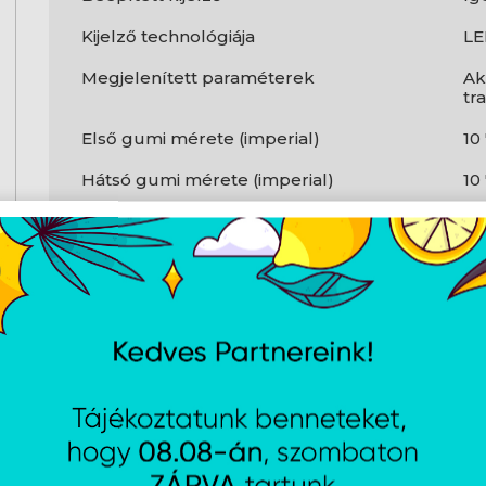
Kijelző technológiája
L
Megjelenített paraméterek
Ak
tr
Első gumi mérete (imperial)
10 
Hátsó gumi mérete (imperial)
10 
Első felfüggesztés
Ig
Hátsó felfüggesztés
Ig
Első fékrendszer
Do
Hátsó fékrendszer
El
Kerekek száma
2
Nemzetközi védelmi (IP) kód
IP
Vízálló
Ig