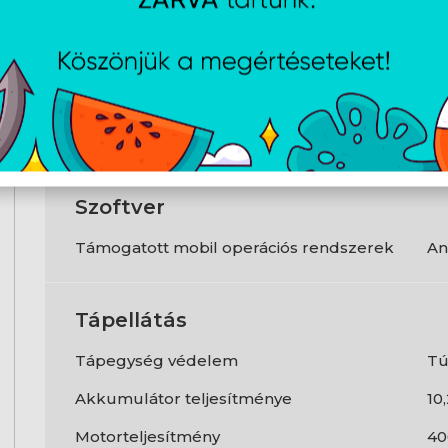
Összehajtható
Ig
Kommunikáció
Bluetooth
Ig
Szoftver
Támogatott mobil operációs rendszerek
An
Tápellátás
Tápegység védelem
Tú
Akkumulátor teljesítménye
10
Motorteljesítmény
40