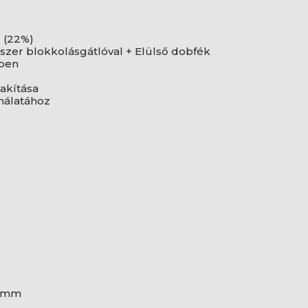
 (22%)
szer blokkolásgátlóval + Elülső dobfék
sben
lakítása
nálatához
5 mm