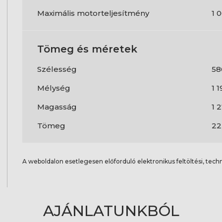
Maximális motorteljesítmény
1 
Tömeg és méretek
Szélesség
5
Mélység
1 
Magasság
1 
Tömeg
22
A weboldalon esetlegesen előforduló elektronikus feltöltési, techn
AJÁNLATUNKBÓL