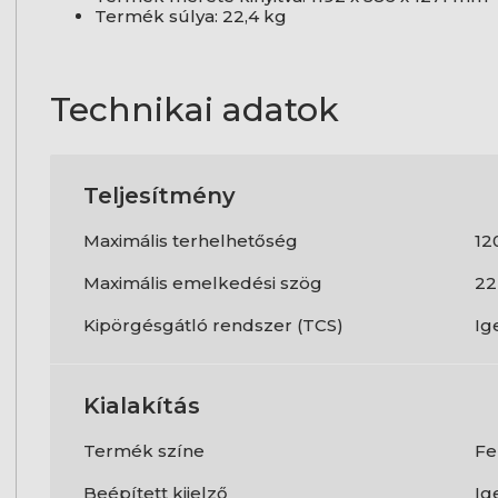
Termék súlya: 22,4 kg
Technikai adatok
Teljesítmény
Maximális terhelhetőség
12
Maximális emelkedési szög
22
Kipörgésgátló rendszer (TCS)
Ig
Kialakítás
Termék színe
Fe
Beépített kijelző
Ig