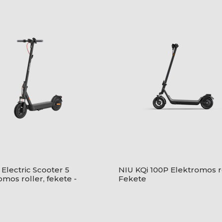
 Electric Scooter 5
NIU KQi 100P Elektromos ro
omos roller, fekete -
Fekete
18GL