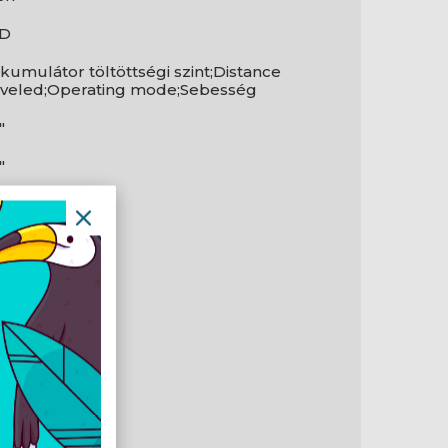
ED
kumulátor töltöttségi szint;Distance
aveled;Operating mode;Sebesség
"
"
en
en
bfék
ektromos fék
X5
en