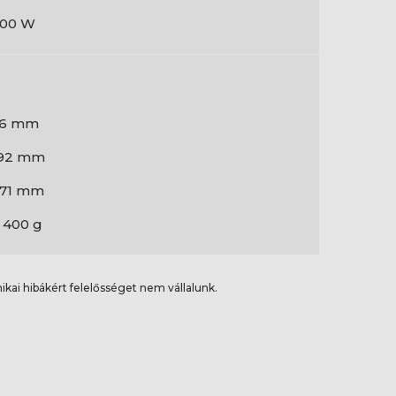
000 W
86 mm
192 mm
271 mm
 400 g
ikai hibákért felelősséget nem vállalunk.