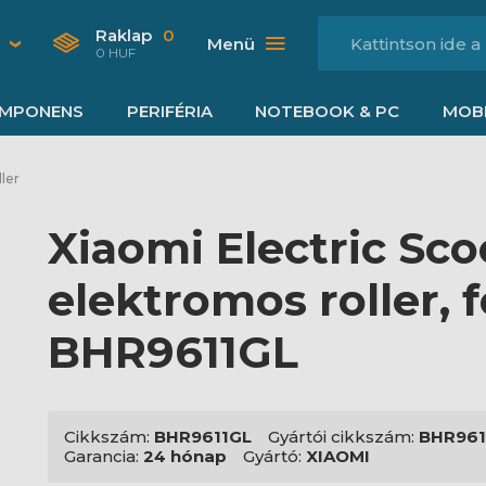
Raklap
0
Menü
0 HUF
MPONENS
PERIFÉRIA
NOTEBOOK & PC
MOBI
ler
Xiaomi Electric Sco
elektromos roller, f
BHR9611GL
Cikkszám:
BHR9611GL
Gyártói cikkszám:
BHR961
Garancia:
24 hónap
Gyártó:
XIAOMI