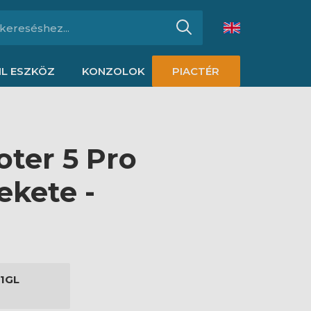
L ESZKÖZ
KONZOLOK
PIACTÉR
oter 5 Pro
ekete -
1GL