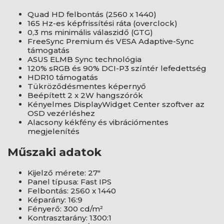
Quad HD felbontás (2560 x 1440)
165 Hz-es képfrissítési ráta (overclock)
0,3 ms minimális válaszidő (GTG)
FreeSync Premium és VESA Adaptive-Sync
támogatás
ASUS ELMB Sync technológia
120% sRGB és 90% DCI-P3 színtér lefedettség
HDR10 támogatás
Tükröződésmentes képernyő
Beépített 2 x 2W hangszórók
Kényelmes DisplayWidget Center szoftver az
OSD vezérléshez
Alacsony kékfény és vibrációmentes
megjelenítés
Műszaki adatok
Kijelző mérete: 27"
Panel típusa: Fast IPS
Felbontás: 2560 x 1440
Képarány: 16:9
Fényerő: 300 cd/m²
Kontrasztarány: 1300:1