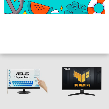
ASUS 23,8" VY249HF-W
ASUS 26,5" ROG
FHD 100Hz IPS fehér
XG27AQWMG QHD
monitor
280Hz WOLED fekete
monitor