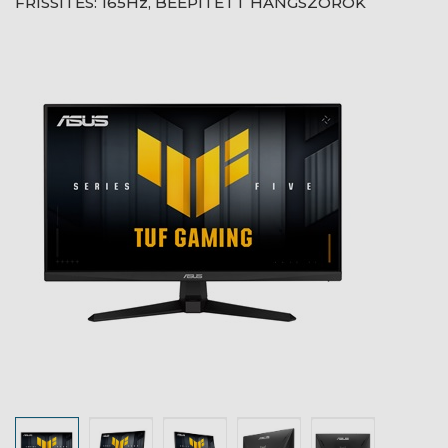
FRISSÍTÉS: 165Hz, BEÉPÍTETT HANGSZÓRÓK