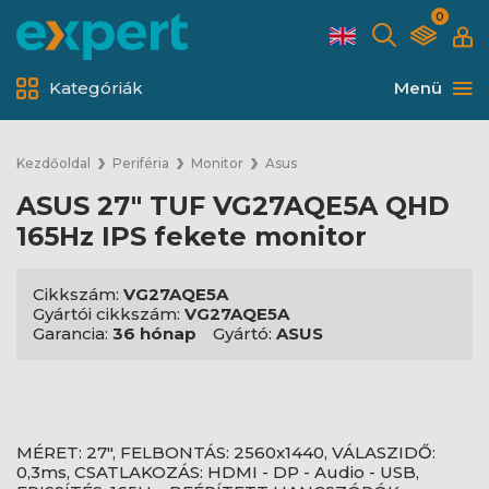
0
Kategóriák
Menü
Kezdőoldal
Periféria
Monitor
Asus
ASUS 27" TUF VG27AQE5A QHD
165Hz IPS fekete monitor
Cikkszám:
VG27AQE5A
Gyártói cikkszám:
VG27AQE5A
Garancia:
36 hónap
Gyártó:
ASUS
MÉRET: 27", FELBONTÁS: 2560x1440, VÁLASZIDŐ:
0,3ms, CSATLAKOZÁS: HDMI - DP - Audio - USB,