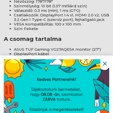
Nézőszög: 178°/178°
Színmélység: 10 bit (1,07 milliárd szín)
Válaszidő: 0,3 ms (min), 1 ms (GTG)
Csatlakozók: DisplayPort 1.4 x1, HDMI 2.0 x2, USB
3.2 Gen 1 Type-C (szerviz port), fejhallgató jack
VESA kompatibilitás: 100 x 100 mm
Szín: Fekete
A csomag tartalma
ASUS TUF Gaming VG27AQE5A monitor (27")
DisplayPort kábel
Tápkábel
Felhasználói kézikönyv
AJÁNLATUNKBÓL