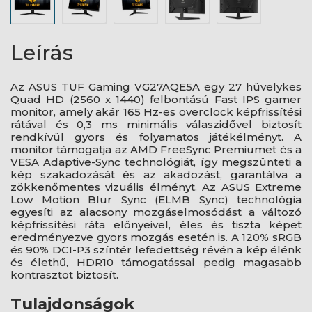
Leírás
Az ASUS TUF Gaming VG27AQE5A egy 27 hüvelykes
Quad HD (2560 x 1440) felbontású Fast IPS gamer
monitor, amely akár 165 Hz-es overclock képfrissítési
rátával és 0,3 ms minimális válaszidővel biztosít
rendkívül gyors és folyamatos játékélményt. A
monitor támogatja az AMD FreeSync Premiumet és a
VESA Adaptive-Sync technológiát, így megszünteti a
kép szakadozását és az akadozást, garantálva a
zökkenőmentes vizuális élményt. Az ASUS Extreme
Low Motion Blur Sync (ELMB Sync) technológia
egyesíti az alacsony mozgáselmosódást a változó
képfrissítési ráta előnyeivel, éles és tiszta képet
eredményezve gyors mozgás esetén is. A 120% sRGB
és 90% DCI-P3 színtér lefedettség révén a kép élénk
és élethű, HDR10 támogatással pedig magasabb
kontrasztot biztosít.
Tulajdonságok