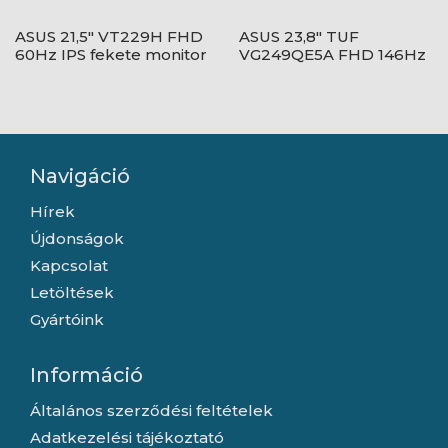
ASUS 21,5" VT229H FHD
ASUS 23,8" TUF
60Hz IPS fekete monitor
VG249QE5A FHD 146Hz
IPS fekete monitor
Navigáció
Hírek
Újdonságok
Kapcsolat
Letöltések
Gyártóink
Információ
Általános szerződési feltételek
Adatkezelési tájékoztató