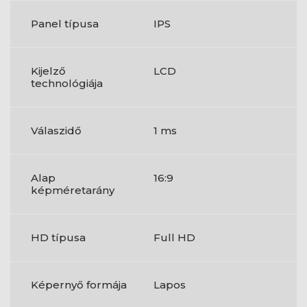
Panel típusa
IPS
Kijelző
LCD
technológiája
Válaszidő
1 ms
Alap
16:9
képméretarány
HD típusa
Full HD
Képernyő formája
Lapos