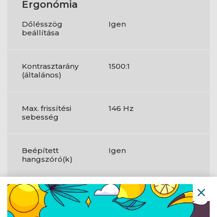
Ergonómia
Dőlésszög
Igen
beállítása
Kontrasztarány
1500:1
(általános)
Max. frissítési
146 Hz
sebesség
Beépített
Igen
hangszóró(k)
HDMI portok
1
mennyisége