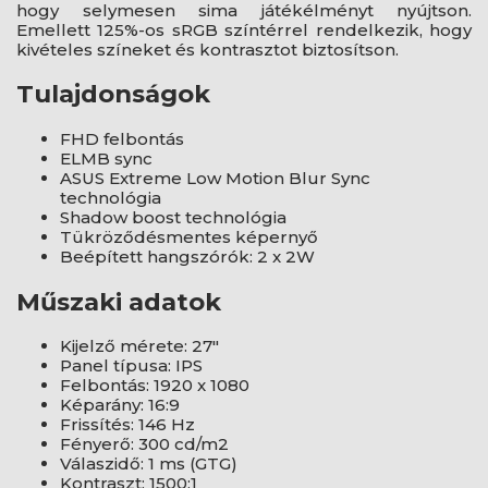
hogy selymesen sima játékélményt nyújtson.
Emellett 125%-os sRGB színtérrel rendelkezik, hogy
kivételes színeket és kontrasztot biztosítson.
Tulajdonságok
FHD felbontás
ELMB sync
ASUS Extreme Low Motion Blur Sync
technológia
Shadow boost technológia
Tükröződésmentes képernyő
Beépített hangszórók: 2 x 2W
Műszaki adatok
Kijelző mérete: 27"
Panel típusa: IPS
Felbontás: 1920 x 1080
Képarány: 16:9
Frissítés: 146 Hz
Fényerő: 300 cd/m2
Válaszidő: 1 ms (GTG)
Kontraszt: 1500:1