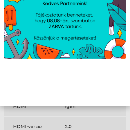
DisplayPort száma
1
Fejhallgató
1
kimenetek
Beépített USB-
Nem
elosztó
Fejhallgató
Igen
kimenet
HDMI
Igen
HDMI-verzió
2.0