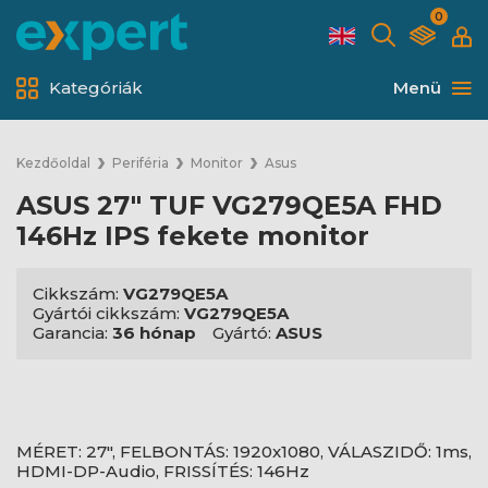
0
Kategóriák
Menü
Kezdőoldal
Periféria
Monitor
Asus
ASUS 27" TUF VG279QE5A FHD
146Hz IPS fekete monitor
Cikkszám:
VG279QE5A
Gyártói cikkszám:
VG279QE5A
Garancia:
36 hónap
Gyártó:
ASUS
MÉRET: 27", FELBONTÁS: 1920x1080, VÁLASZIDŐ: 1ms,
HDMI-DP-Audio, FRISSÍTÉS: 146Hz