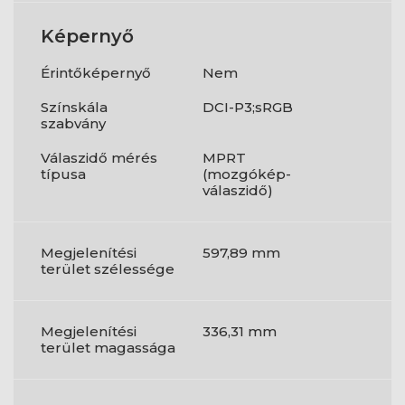
Képernyő
Érintőképernyő
Nem
Színskála
DCI-P3;sRGB
szabvány
Válaszidő mérés
MPRT
típusa
(mozgókép-
válaszidő)
Megjelenítési
597,89 mm
terület szélessége
Megjelenítési
336,31 mm
terület magassága