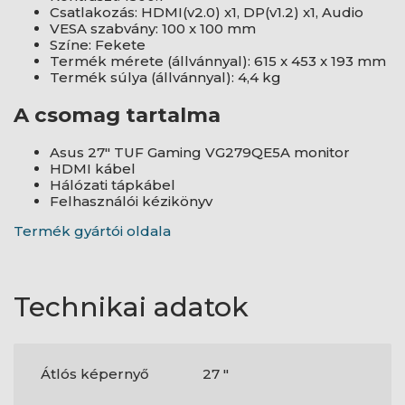
Csatlakozás: HDMI(v2.0) x1, DP(v1.2) x1, Audio
VESA szabvány: 100 x 100 mm
Színe: Fekete
Termék mérete (állvánnyal): 615 x 453 x 193 mm
Termék súlya (állvánnyal): 4,4 kg
A csomag tartalma
Asus 27" TUF Gaming VG279QE5A monitor
HDMI kábel
Hálózati tápkábel
Felhasználói kézikönyv
Termék gyártói oldala
Technikai adatok
Átlós képernyő
27 "