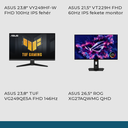
ASUS 23,8" VY249HF-W
ASUS 21,5" VT229H FHD
FHD 100Hz IPS fehér
60Hz IPS fekete monitor
monitor
ASUS 23,8" TUF
ASUS 26,5" ROG
VG249QE5A FHD 146Hz
XG27AQWMG QHD
IPS fekete monitor
280Hz WOLED fekete
monitor