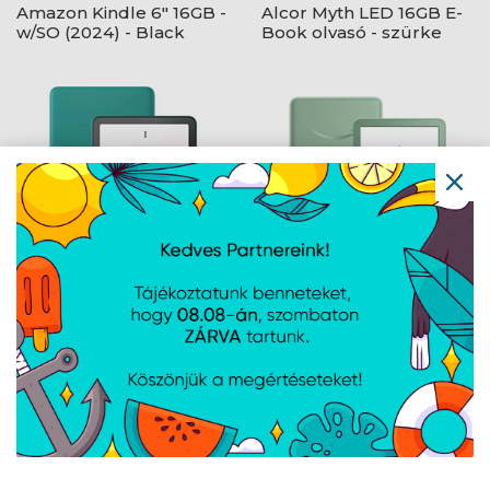
Amazon Kindle 6" 16GB -
Alcor Myth LED 16GB E-
w/SO (2024) - Black
Book olvasó - szürke
Amazon Kindle
Amazon Kindle 6" 16GB
Paperwhite 2024 16GB -
matcha green
Jade