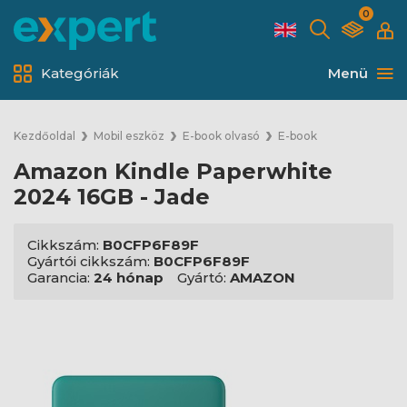
0
Kategóriák
Menü
Kezdőoldal
Mobil eszköz
E-book olvasó
E-book
Amazon Kindle Paperwhite
2024 16GB - Jade
Cikkszám:
B0CFP6F89F
Gyártói cikkszám:
B0CFP6F89F
Garancia:
24 hónap
Gyártó:
AMAZON