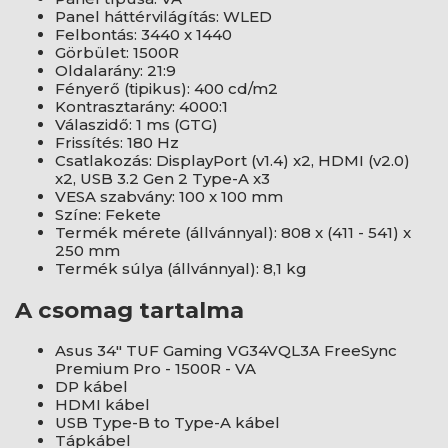
Panel háttérvilágítás: WLED
Felbontás: 3440 x 1440
Görbület: 1500R
Oldalarány: 21:9
Fényerő (tipikus): 400 cd/m2
Kontrasztarány: 4000:1
Válaszidő: 1 ms (GTG)
Frissítés: 180 Hz
Csatlakozás: DisplayPort (v1.4) x2, HDMI (v2.0)
x2, USB 3.2 Gen 2 Type-A x3
VESA szabvány: 100 x 100 mm
Színe: Fekete
Termék mérete (állvánnyal): 808 x (411 - 541) x
250 mm
Termék súlya (állvánnyal): 8,1 kg
A csomag tartalma
Asus 34" TUF Gaming VG34VQL3A FreeSync
Premium Pro - 1500R - VA
DP kábel
HDMI kábel
USB Type-B to Type-A kábel
Tápkábel