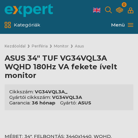
0
Kategóriák
Menü
Kezdőoldal
Periféria
Monitor
Asus
ASUS 34" TUF VG34VQL3A
WQHD 180Hz VA fekete ívelt
monitor
Cikkszám:
VG34VQL3A_
Gyártói cikkszám:
VG34VQL3A
Garancia:
36 hónap
Gyártó:
ASUS
MÉRET: 34", FELBONTÁS: 3440x1440, WQHD,