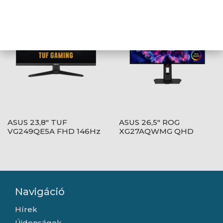
ASUS 23,8" TUF
ASUS 26,5" ROG
VG249QE5A FHD 146Hz
XG27AQWMG QHD
IPS fekete monitor
280Hz WOLED fekete
monitor
Navigáció
Hírek
Újdonságok