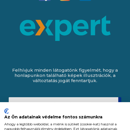
Felhívjuk minden látogatónk figyelmét, hogy a
honlapunkon található képek illusztrációk, a
változtatás jogát fenntartjuk.
Az Ön adatainak védelme fontos számunkra
Ahogy a legtöbb weboldal, a miénk is sütiket (cookie-kat) használ a
nagyobb felhasználói élmény érdekében. Ezt látogatóink adatainak