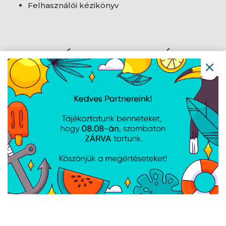
Felhasználói kézikönyv
AJÁNLATUNKBÓL
ASUS 23,8" VY249HF-W
ASUS 21,5" VT229H FHD
FHD 100Hz IPS fehér
60Hz IPS fekete monitor
monitor