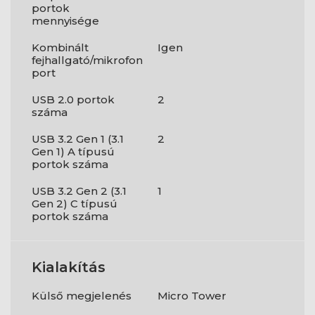
portok
mennyisége
Kombinált
Igen
fejhallgató/mikrofon
port
USB 2.0 portok
2
száma
USB 3.2 Gen 1 (3.1
2
Gen 1) A típusú
portok száma
USB 3.2 Gen 2 (3.1
1
Gen 2) C típusú
portok száma
Kialakítás
Külső megjelenés
Micro Tower