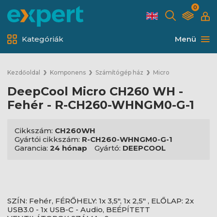
0
Kategóriák
Menü
Kezdőoldal
Komponens
Számítógép ház
Micro
DeepCool Micro CH260 WH -
Fehér - R-CH260-WHNGM0-G-1
Cikkszám:
CH260WH
Gyártói cikkszám:
R-CH260-WHNGM0-G-1
Garancia:
24 hónap
Gyártó:
DEEPCOOL
SZÍN: Fehér, FÉRŐHELY: 1x 3,5", 1x 2,5" , ELŐLAP: 2x
USB3.0 - 1x USB-C - Audio, BEÉPÍTETT