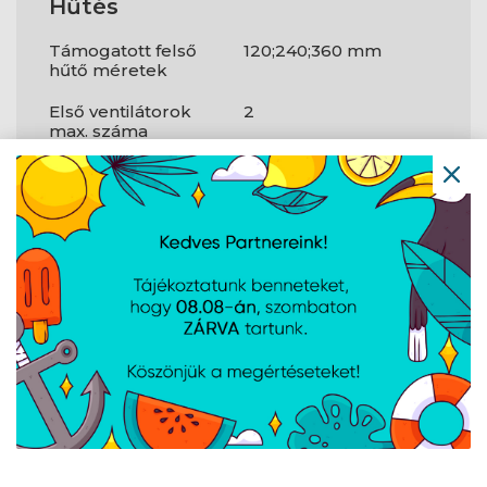
Hűtés
Támogatott felső
120;240;360 mm
hűtő méretek
Első ventilátorok
2
max. száma
Kompatibilis
120 mm
méretű első
ventilátorok
Hátsó ventilátorok
1
max. száma
Kompatibilis
120 mm
méretű hátsó
ventilátorok
Felső ventilátorok
3
max. száma
Kompatibilis
120;140 mm
méretű felső