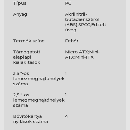
Típus
PC
Anyag
Akrilnitril-
butadiénsztirol
(ABS);SPCC;Edzett
üveg
Termék színe
Fehér
Támogatott
Micro ATX;Mini-
alaplapi
ATX;Mini-ITX
kialakítások
3,5 "-os
1
lemezmeghajtóhelyek
száma
2,5 "-os
1
lemezmeghajtóhelyek
száma
Bővítőkártya
4
nyílások száma