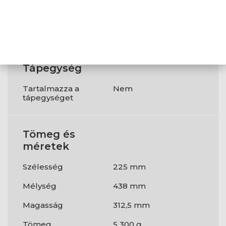
ventilátorok
Támogatott hátsó
120 mm
hűtő méretek
Tápegység
Tartalmazza a
Nem
tápegységet
Tömeg és
méretek
Szélesség
225 mm
Mélység
438 mm
Magasság
312,5 mm
Tömeg
5 300 g