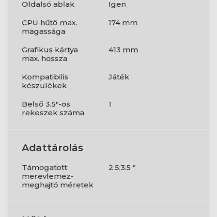
Oldalsó ablak
Igen
CPU hűtő max.
174 mm
magassága
Grafikus kártya
413 mm
max. hossza
Kompatibilis
Játék
készülékek
Belső 3.5"-os
1
rekeszek száma
Adattárolás
Támogatott
2.5;3.5 "
merevlemez-
meghajtó méretek