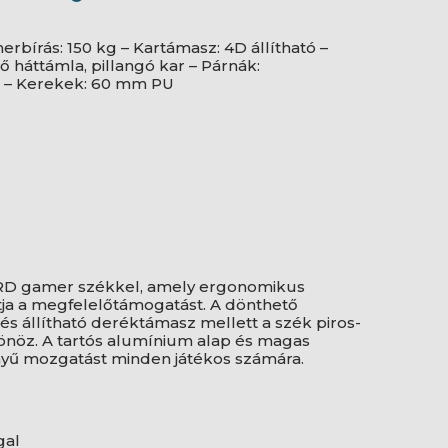
rbírás: 150 kg – Kartámasz: 4D állítható –
 háttámla, pillangó kar – Párnák:
 – Kerekek: 60 mm PU
 RD gamer székkel, amely ergonomikus
ítja a megfelelőtámogatást. A dönthető
és állítható deréktámasz mellett a szék piros-
önöz. A tartós alumínium alap és magas
nnyű mozgatást minden játékos számára.
gal