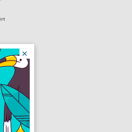
ért
ium alap