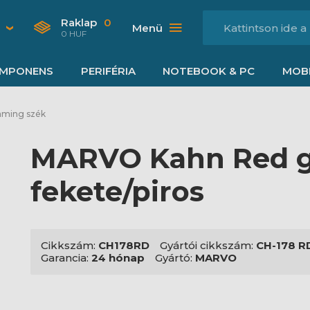
Raklap
0
Menü
0 HUF
MPONENS
PERIFÉRIA
NOTEBOOK & PC
MOBI
ming szék
MARVO Kahn Red g
fekete/piros
Cikkszám:
CH178RD
Gyártói cikkszám:
CH-178 R
Garancia:
24 hónap
Gyártó:
MARVO