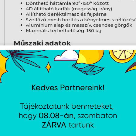
Dönthető háttámla 90°-150° között
4D állítható karfák (magasság, irány)
Állítható deréktámasz és fejpárna
Szellőző mesh borítás a kényelmes szellőzés
Alumínium alap és masszív, csendes görgők
Maximális terhelhetőség: 150 kg
Műszaki adatok
Méret: kb. 68 x 67 x 128-138 cm
Súly: kb. 20 kg
Anyag: műbőr és szövet kombinációja, alumín
Szín: Piros-Fekete
AJÁNLATUNKBÓL