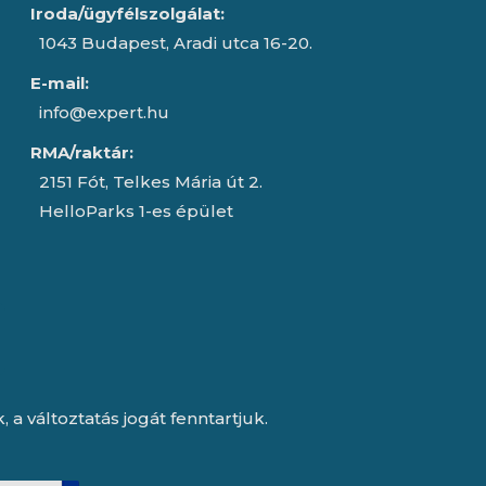
Iroda/ügyfélszolgálat:
1043 Budapest, Aradi utca 16-20.
E-mail:
info@expert.hu
RMA/raktár:
2151 Fót, Telkes Mária út 2.
HelloParks 1-es épület
a változtatás jogát fenntartjuk.