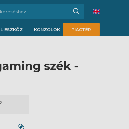
L ESZKÖZ
KONZOLOK
PIACTÉR
aming szék -
D