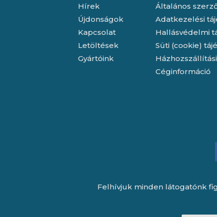
Hírek
Általános szerző
Újdonságok
Adatkezelési tá
Kapcsolat
Hallásvédelmi t
Letöltések
Süti (cookie) tá
Gyártóink
Házhozszállítás
Céginformáció
Felhívjuk minden látogatónk fig