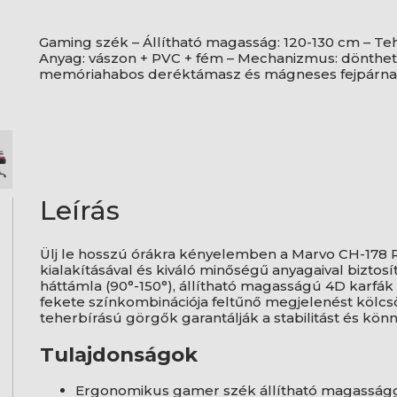
Gaming szék – Állítható magasság: 120-130 cm – Tehe
Anyag: vászon + PVC + fém – Mechanizmus: dönthető
memóriahabos deréktámasz és mágneses fejpárna
Leírás
Ülj le hosszú órákra kényelemben a Marvo CH-178
kialakításával és kiváló minőségű anyagaival biztos
háttámla (90°-150°), állítható magasságú 4D karfák 
fekete színkombinációja feltűnő megjelenést kölcs
teherbírású görgők garantálják a stabilitást és kö
Tulajdonságok
Ergonomikus gamer szék állítható magasság