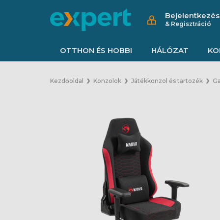
Bejelentkezés
& Regisztráció
OTTHON ÉS HOBBI
HÁLÓZAT
KO
Kezdőoldal
Konzolok
Játékkonzol és tartozék
Ga