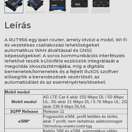
Leírás
A RUT956 egy ipari router, amely ötvözi a mobil, Wi-Fi
és vezetékes csatlakozási lehetőségeket
automatikus WAN átváltással és GNSS
képességekkel. A soros kommunikációs interfészek
lehetővé teszik különféle eszközök integrálását a
megoldás ökoszisztémájába, míg a digitális
bemenetek/kimenetek és a fejlett RutOS szoftver
elősegítik a berendezések vezérlését, az
automatizálást és az eseményértesítéseket.
Mobil modul
4G LTE Cat 4 akár 150 Mbps DL / 50 Mbps
Mobil modul
UL; 3G akár 21 Mbps DL / 5.76 Mbps UL; 2G
akár 236.8 kbps DL/UL
3GPP Release
Release 11
Fogyasztói eSIM, profil letöltés és törlés,
eSIM*
akár 7 profil; nem tartalmaz adatcsomagot
*Elérhetőség rendelési kódtól függ
Kettős SIM és eSIM, automatikus váltás