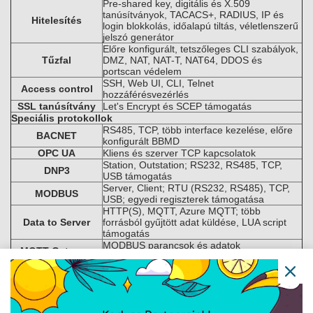
Pre-shared key, digitális és X.509
tanúsítványok, TACACS+, RADIUS, IP és
Hitelesítés
login blokkolás, időalapú tiltás, véletlenszerű
jelszó generátor
Előre konfigurált, tetszőleges CLI szabályok,
Tűzfal
DMZ, NAT, NAT-T, NAT64, DDOS és
portscan védelem
SSH, Web UI, CLI, Telnet
Access control
hozzáférésvezérlés
SSL tanúsítvány
Let's Encrypt és SCEP támogatás
Speciális protokollok
RS485, TCP, több interface kezelése, előre
BACNET
konfigurált BBMD
OPC UA
Kliens és szerver TCP kapcsolatok
Station, Outstation; RS232, RS485, TCP,
DNP3
USB támogatás
Server, Client; RTU (RS232, RS485), TCP,
MODBUS
USB; egyedi regiszterek támogatása
HTTP(S), MQTT, Azure MQTT; több
Data to Server
forrásból gyűjtött adat küldése, LUA script
támogatás
MODBUS parancsok és adatok
MQTT Gateway
küldése/fogadása MQTT brokerrel
Standard utility mérő protokoll, TCP és USB
DLMS/COSEM
kliens támogatás
Felügyelet és menedzsment
HTTP/HTTPS konfiguráció, állapot, firmware
WEB UI