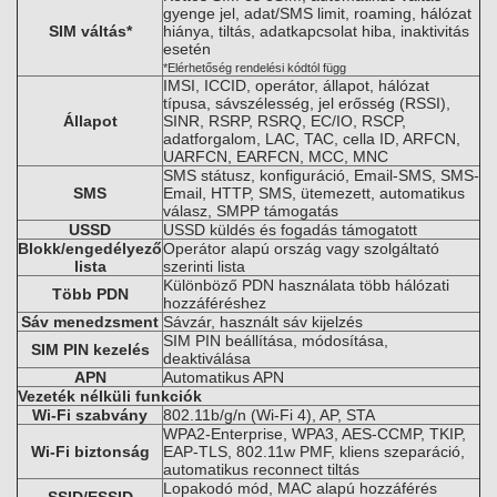
gyenge jel, adat/SMS limit, roaming, hálózat
SIM váltás*
hiánya, tiltás, adatkapcsolat hiba, inaktivitás
esetén
*Elérhetőség rendelési kódtól függ
IMSI, ICCID, operátor, állapot, hálózat
típusa, sávszélesség, jel erősség (RSSI),
Állapot
SINR, RSRP, RSRQ, EC/IO, RSCP,
adatforgalom, LAC, TAC, cella ID, ARFCN,
UARFCN, EARFCN, MCC, MNC
SMS státusz, konfiguráció, Email-SMS, SMS-
SMS
Email, HTTP, SMS, ütemezett, automatikus
válasz, SMPP támogatás
USSD
USSD küldés és fogadás támogatott
Blokk/engedélyező
Operátor alapú ország vagy szolgáltató
lista
szerinti lista
Különböző PDN használata több hálózati
Több PDN
hozzáféréshez
Sáv menedzsment
Sávzár, használt sáv kijelzés
SIM PIN beállítása, módosítása,
SIM PIN kezelés
deaktiválása
APN
Automatikus APN
Vezeték nélküli funkciók
Wi-Fi szabvány
802.11b/g/n (Wi-Fi 4), AP, STA
WPA2-Enterprise, WPA3, AES-CCMP, TKIP,
Wi-Fi biztonság
EAP-TLS, 802.11w PMF, kliens szeparáció,
automatikus reconnect tiltás
Lopakodó mód, MAC alapú hozzáférés