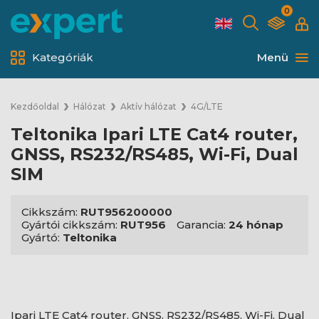
0
Kategóriák
Menü
Kezdőoldal
Hálózat
Aktív hálózat
4G/LTE
Teltonika Ipari LTE Cat4 router,
GNSS, RS232/RS485, Wi-Fi, Dual
SIM
Cikkszám:
RUT956200000
Gyártói cikkszám:
RUT956
Garancia:
24 hónap
Gyártó:
Teltonika
Ipari LTE Cat4 router, GNSS, RS232/RS485, Wi-Fi, Dual