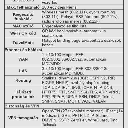
SSID/ESSID
vezérlés
Max. felhasználó
100 egyidejű kliens
Wireless mesh (802.11s), gyors roaming
Kiegészítő
(802.11r), Relayd, BSS átmenet (802.11v),
funkciók
rádió erőforrás mérés (802.11k)
MAC szűrő
Engedélyező és tiltó lista
QR kód beolvasásával automatikus
Wi-Fi QR kód
csatlakozás
Hotspot landing page továbbítása eszközök
TravelMate
között
Ethernet és hálózat
1 x 10/100 Mbps, IEEE
WAN
802.3/802.3u/802.3az, automatikus
MDI/MDIX
3 x 10/100 Mbps, IEEE 802.3/802.3u,
LAN
automatikus MDI/MDIX
Statikus, dinamikus (BGP, OSPF v2, RIP,
Routing
EIGRP, NHRP), szabály alapú routing
TCP, UDP, IPv4, IPv6, ICMP, NTP, DNS,
Hálózati
HTTP/S, FTP, SMTP, SSL/TLS, ARP, VRRP,
protokollok
PPP, PPPoE, UPNP, SSH, DHCP, Telnet,
SMPP, SNMP, MQTT, WOL, VXLAN
Biztonság és VPN
OpenVPN (27 titkosítási módszer), IPsec (14
módszer), GRE, PPTP, L2TP, Stunnel,
VPN támogatás
DMVPN, SSTP, ZeroTier, WireGuard, Tinc,
Tailscale