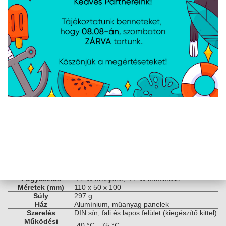
frissítés, CLI, naplózás
FOTA
Firmware frissítések automatikus kezelése
SSH
SSH v1 és v2
SMS
SMS állapot és konfiguráció
Újraindítás, állapot, mobil adat ki/be, kimenet
Hívás
ki/be, időzített hívásvezérlés, Wi-Fi ki/be
TR-069
Több ACS kliens támogatás
MQTT
Broker és Publisher
SNMP
v1, v2, v3, trap, brute force védelem
JSON-RPC
HTTP/HTTPS management API
RMS
Teltonika Remote Management System
Hardver és fizikai adatok
CPU
Mediatek, 580 MHz, MIPS 24KEc
RAM
128 MB DDR2
Flash
16 MB SPI Flash
1 x digitális bemenet (0-6V alacsony, 8-30V
Input / Output
magas), 1 x digitális kimenet (open collector,
max 30V, 300mA)
4-pin ipari DC, 9-30 VDC, fordított polaritás
Tápellátás
és túlfeszültség védelem, passzív PoE (nem
IEEE szabvány)
Fogyasztás
< 2 W üresjárat, < 7 W maximális
Méretek (mm)
110 x 50 x 100
Súly
297 g
Ház
Alumínium, műanyag panelek
Szerelés
DIN sín, fali és lapos felület (kiegészítő kittel)
Működési
-40 °C - 75 °C