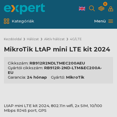
0
Kategóriák
Menü
Kezdőoldal
Hálózat
Aktív hálózat
4G/LTE
MikroTik LtAP mini LTE kit 2024
Cikkszám:
RB912R2NDLTMEC200AEU
Gyártói cikkszám:
RB912R-2ND-LTM&EC200A-
EU
Garancia:
24 hónap
Gyártó:
MikroTik
LtAP mini LTE kit 2024, 802.11n wifi, 2x SIM, 10/100
Mbps RJ45 port, GPS