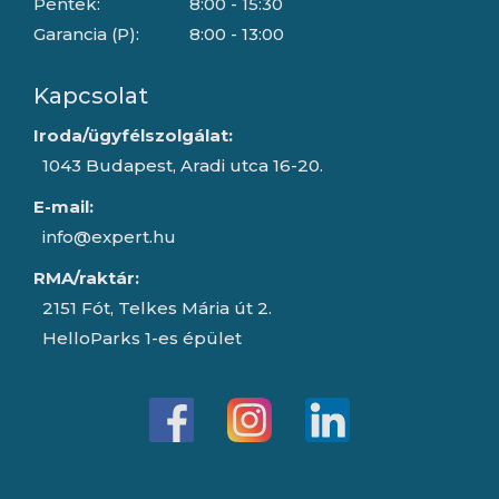
Péntek:
8:00 - 15:30
Garancia (P):
8:00 - 13:00
Kapcsolat
Iroda/ügyfélszolgálat:
1043 Budapest, Aradi utca 16-20.
E-mail:
info@expert.hu
RMA/raktár:
2151 Fót, Telkes Mária út 2.
HelloParks 1-es épület