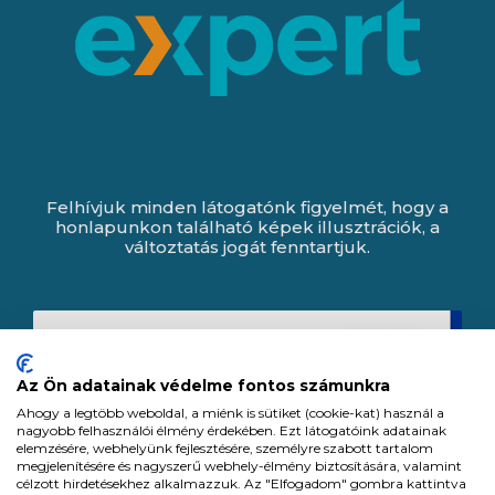
Felhívjuk minden látogatónk figyelmét, hogy a
honlapunkon található képek illusztrációk, a
változtatás jogát fenntartjuk.
Az Ön adatainak védelme fontos számunkra
Ahogy a legtöbb weboldal, a miénk is sütiket (cookie-kat) használ a
nagyobb felhasználói élmény érdekében. Ezt látogatóink adatainak
elemzésére, webhelyünk fejlesztésére, személyre szabott tartalom
megjelenítésére és nagyszerű webhely-élmény biztosítására, valamint
célzott hirdetésekhez alkalmazzuk. Az "Elfogadom" gombra kattintva