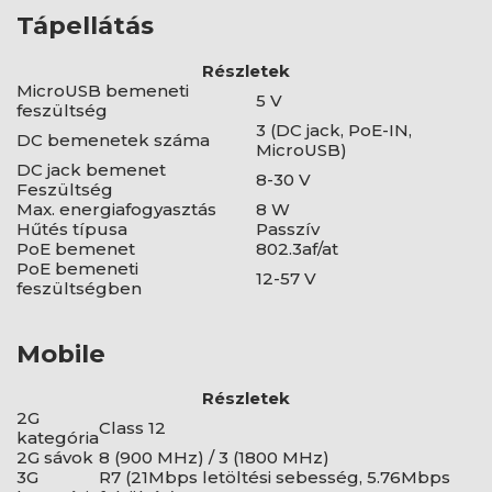
Tápellátás
Részletek
MicroUSB bemeneti
5 V
feszültség
3 (DC jack, PoE-IN,
DC bemenetek száma
MicroUSB)
DC jack bemenet
8-30 V
Feszültség
Max. energiafogyasztás
8 W
Hűtés típusa
Passzív
PoE bemenet
802.3af/at
PoE bemeneti
12-57 V
feszültségben
Mobile
Részletek
2G
Class 12
kategória
2G sávok
8 (900 MHz) / 3 (1800 MHz)
3G
R7 (21Mbps letöltési sebesség, 5.76Mbps