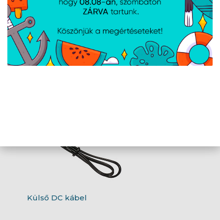
PoE injektor
Külső DC kábel