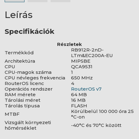
Leírás
Specifikációk
Részletek
RB912R-2nD-
Termékkód
LTm&EC200A-EU
Architektúra
MIPSBE
CPU
QCA9531
CPU-magok száma
1
CPU névleges frekvencia
650 MHz
RouterOS licenc
4
Operációs rendszer
RouterOS v7
RAM mérete
64 MB
Tárolási méret
16 MB
Tárolás típusa
FLASH
Körülbelül 100 000 óra 25
MTBF
°C-on
Vizsgált környezeti
-40°C és 70°C között
hőmérséklet