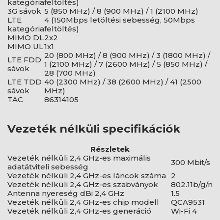
kategória
feltöltés)
3G sávok
5 (850 MHz) / 8 (900 MHz) / 1 (2100 MHz)
LTE
4 (150Mbps letöltési sebesség, 50Mbps
kategória
feltöltés)
MIMO DL
2x2
MIMO UL
1x1
20 (800 MHz) / 8 (900 MHz) / 3 (1800 MHz) /
LTE FDD
1 (2100 MHz) / 7 (2600 MHz) / 5 (850 MHz) /
sávok
28 (700 MHz)
LTE TDD
40 (2300 MHz) / 38 (2600 MHz) / 41 (2500
sávok
MHz)
TAC
86314105
Vezeték nélküli specifikációk
Részletek
Vezeték nélküli 2,4 GHz-es maximális
300 Mbit/s
adatátviteli sebesség
Vezeték nélküli 2,4 GHz-es láncok száma
2
Vezeték nélküli 2,4 GHz-es szabványok
802.11b/g/n
Antenna nyereség dBi 2,4 GHz
1.5
Vezeték nélküli 2,4 GHz-es chip modell
QCA9531
Vezeték nélküli 2,4 GHz-es generáció
Wi-Fi 4