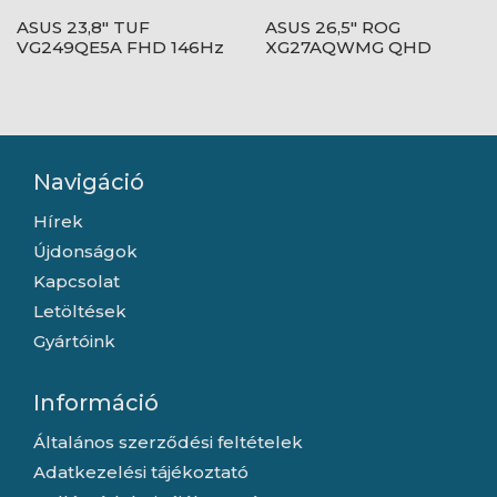
ASUS 23,8" TUF
ASUS 26,5" ROG
VG249QE5A FHD 146Hz
XG27AQWMG QHD
IPS fekete monitor
280Hz WOLED fekete
monitor
Navigáció
Hírek
Újdonságok
Kapcsolat
Letöltések
Gyártóink
Információ
Általános szerződési feltételek
Adatkezelési tájékoztató