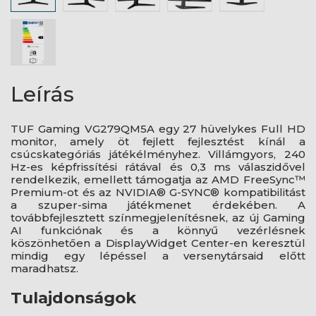
Leírás
TUF Gaming VG279QM5A egy 27 hüvelykes Full HD
monitor, amely öt fejlett fejlesztést kínál a
csúcskategóriás játékélményhez. Villámgyors, 240
Hz-es képfrissítési rátával és 0,3 ms válaszidővel
rendelkezik, emellett támogatja az AMD FreeSync™
Premium-ot és az NVIDIA® G-SYNC® kompatibilitást
a szuper-sima játékmenet érdekében. A
továbbfejlesztett színmegjelenítésnek, az új Gaming
AI funkciónak és a könnyű vezérlésnek
köszönhetően a DisplayWidget Center-en keresztül
mindig egy lépéssel a versenytársaid előtt
maradhatsz.
Tulajdonságok