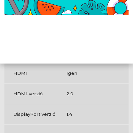
kimenetek
Beépített USB-
Nem
elosztó
Fejhallgató
Igen
kimenet
HDMI
Igen
HDMI-verzió
2.0
DisplayPort verzió
1.4