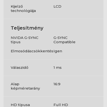
Kijelző
LCD
technológiája
Teljesítmény
NVIDA G-SYNC
G-SYNC
típus
Compatible
Elmosódáscsökkentés
Igen
Válaszidő
1 ms
Alap
16:9
képméretarány
HD típusa
Full HD