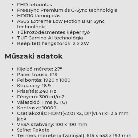
FHD felbontás
Freesync Premium és G-Sync technológia
HDR10 támogatás
ASUS Extreme Low Motion Blur Sync
technológia
Tükröződésmentes képernyő
TUF Gaming AI technológia
Beépített hangszórók: 2 x 2W
Műszaki adatok
Kijelző mérete: 27"
Panel típusa: IPS
Felbontás: 1920 x 1080
Képarány: 16:9
Frissítés: 240 Hz
Fényerő: 300 cd/m2
Válaszidő: 1 ms (GTG)
Kontraszt: 1000:1
Csatlakozás: HDMI(v2.0) x2, DP(v1.4) x1, 3.5 mm
jack
VESA szabvány: 100 x 100 mm
Színe: Fekete
Termék mérete (állvánnyal): 615 x 453 x 193 mm