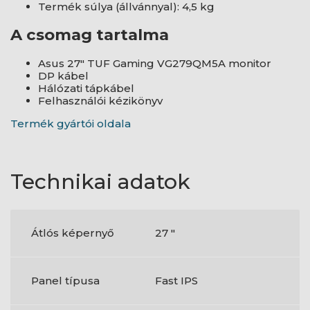
Termék súlya (állvánnyal): 4,5 kg
A csomag tartalma
Asus 27" TUF Gaming VG279QM5A monitor
DP kábel
Hálózati tápkábel
Felhasználói kézikönyv
Termék gyártói oldala
Technikai adatok
Átlós képernyő
27 "
Panel típusa
Fast IPS