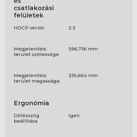
és
csatlakozási
felületek
HDCP verzió
2.3
Megjelenítési
596,736 mm
terület szélessége
Megjelenítési
335,664 mm
terület magassága
Ergonómia
Dőlésszög
Igen
beállítása