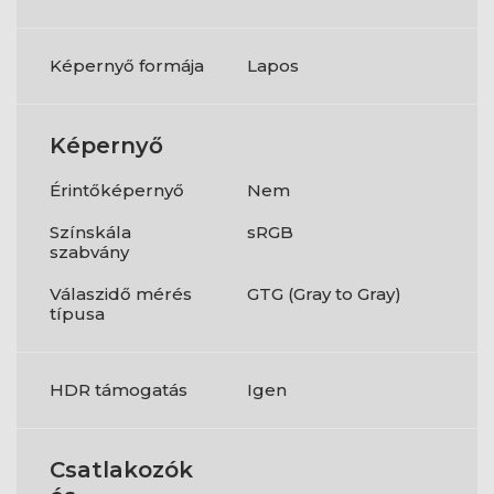
Képernyő formája
Lapos
Képernyő
Érintőképernyő
Nem
Színskála
sRGB
szabvány
Válaszidő mérés
GTG (Gray to Gray)
típusa
HDR támogatás
Igen
Csatlakozók