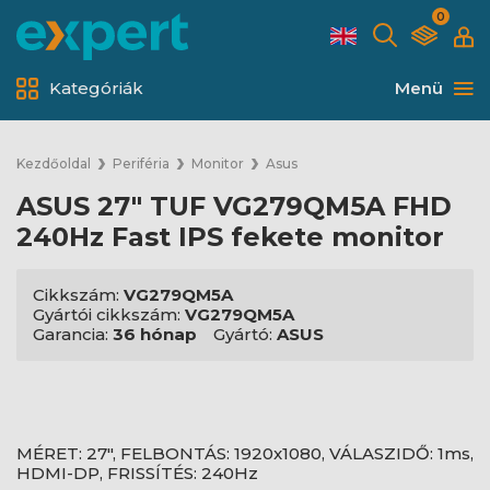
0
Kategóriák
Menü
Kezdőoldal
Periféria
Monitor
Asus
ASUS 27" TUF VG279QM5A FHD
240Hz Fast IPS fekete monitor
Cikkszám:
VG279QM5A
Gyártói cikkszám:
VG279QM5A
Garancia:
36 hónap
Gyártó:
ASUS
MÉRET: 27", FELBONTÁS: 1920x1080, VÁLASZIDŐ: 1ms,
HDMI-DP, FRISSÍTÉS: 240Hz