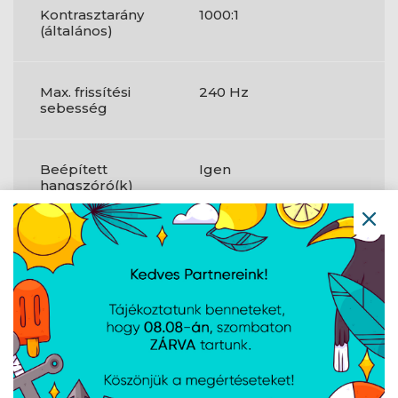
Kontrasztarány
1000:1
(általános)
Max. frissítési
240 Hz
sebesség
Beépített
Igen
hangszóró(k)
HDMI portok
2
mennyisége
DisplayPort száma
1
Fejhallgató
1