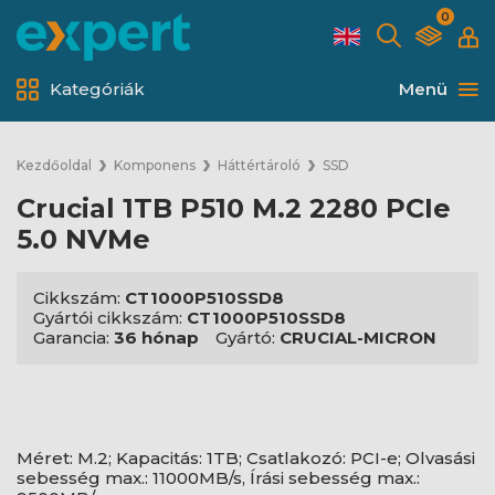
0
Kategóriák
Menü
Kezdőoldal
Komponens
Háttértároló
SSD
Crucial 1TB P510 M.2 2280 PCIe
5.0 NVMe
Cikkszám:
CT1000P510SSD8
Gyártói cikkszám:
CT1000P510SSD8
Garancia:
36 hónap
Gyártó:
CRUCIAL-MICRON
Méret: M.2; Kapacitás: 1TB; Csatlakozó: PCI-e; Olvasási
sebesség max.: 11000MB/s, Írási sebesség max.: