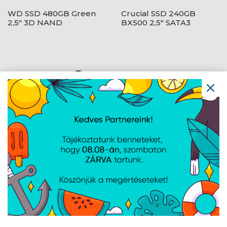
WD SSD 480GB Green
Crucial SSD 240GB
2,5" 3D NAND
BX500 2,5" SATA3
Kingston SSD 2TB NV3
WD 500GB Blue SN5000
M.2 2280 NVMe PCIe
M.2 PCIe Gen 4 x4 NVMe