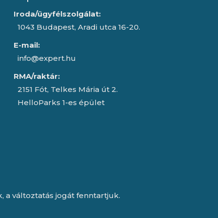
Iroda/ügyfélszolgálat:
1043 Budapest, Aradi utca 16-20.
E-mail:
info@expert.hu
RMA/raktár:
2151 Fót, Telkes Mária út 2.
HelloParks 1-es épület
a változtatás jogát fenntartjuk.