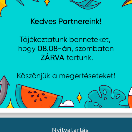
l SSD 240GB BX500 2,5"
WD SSD 240GB Green M.2
Nyitvatartás