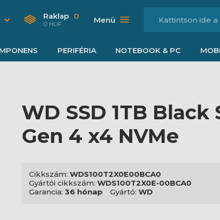
Raklap
0
Menü
0 HUF
MPONENS
PERIFÉRIA
NOTEBOOK & PC
MOBI
WD SSD 1TB Black 
Gen 4 x4 NVMe
Cikkszám:
WDS100T2X0E00BCA0
Gyártói cikkszám:
WDS100T2X0E-00BCA0
Garancia:
36 hónap
Gyártó:
WD