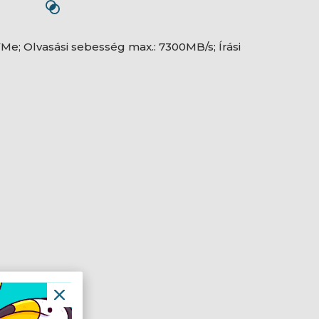
VMe; Olvasási sebesség max.: 7300MB/s; Írási