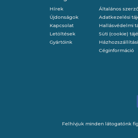
Hírek
Általános szerző
Újdonságok
Adatkezelési tá
Kapcsolat
Hallásvédelmi t
Letöltések
Süti (cookie) tá
Gyártóink
Házhozszállítás
Céginformáció
Felhívjuk minden látogatónk fig