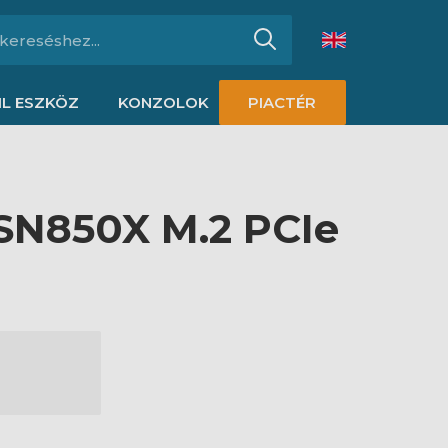
L ESZKÖZ
KONZOLOK
PIACTÉR
SN850X M.2 PCIe