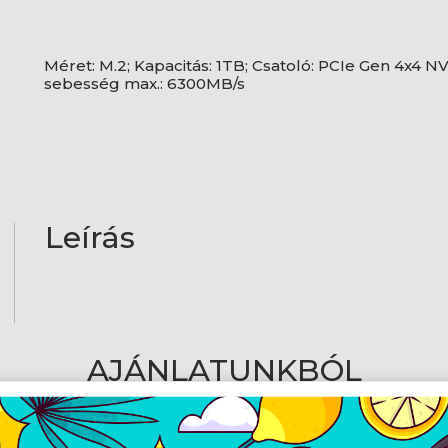
Méret: M.2; Kapacitás: 1TB; Csatoló: PCIe Gen 4x4 N
sebesség max.: 6300MB/s
Leírás
AJÁNLATUNKBÓL