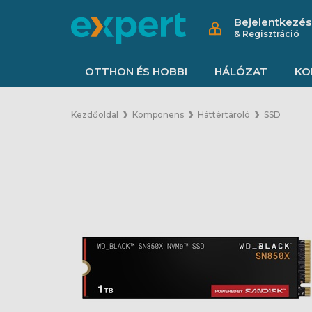
Bejelentkezés
& Regisztráció
OTTHON ÉS HOBBI
HÁLÓZAT
KO
Kezdőoldal
Komponens
Háttértároló
SSD