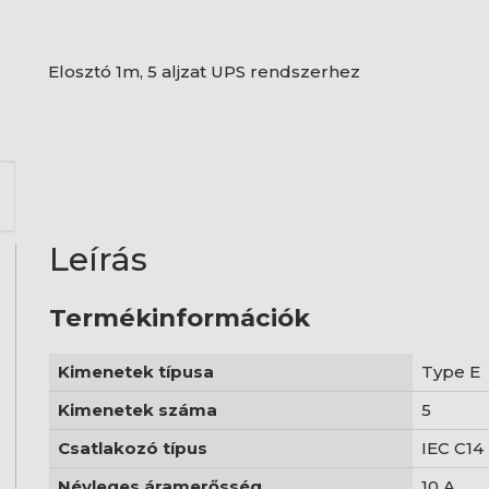
Elosztó 1m, 5 aljzat UPS rendszerhez
Leírás
Termékinformációk
Kimenetek típusa
Type E
Kimenetek száma
5
Csatlakozó típus
IEC C14
Névleges áramerősség
10 A