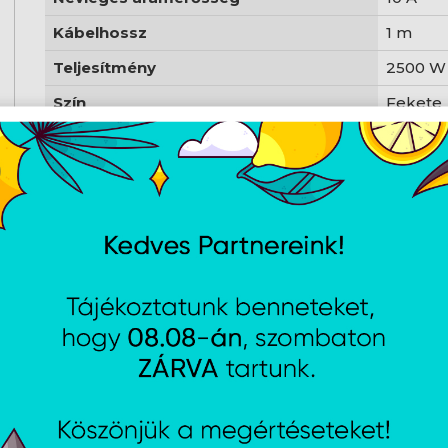
Kábelhossz
1 m
Teljesítmény
2500 W
Szín
Fekete
Súly
0.21 kg
AJÁNLATUNKBÓL