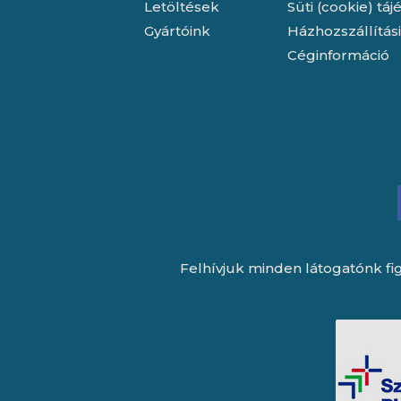
Letöltések
Süti (cookie) tá
Gyártóink
Házhozszállítás
Céginformáció
Felhívjuk minden látogatónk fig