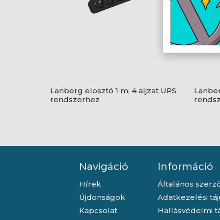
Lanberg elosztó 1 m, 4 aljzat UPS
Lanber
rendszerhez
rends
Navigáció
Információ
Hírek
Általános szerző
Újdonságok
Adatkezelési tá
Kapcsolat
Hallásvédelmi t