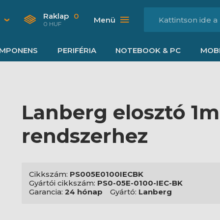
Raklap
0
Menü
0 HUF
MPONENS
PERIFÉRIA
NOTEBOOK & PC
MOBI
Lanberg elosztó 1m,
rendszerhez
Cikkszám:
PS005E0100IECBK
Gyártói cikkszám:
PS0-05E-0100-IEC-BK
Garancia:
24 hónap
Gyártó:
Lanberg