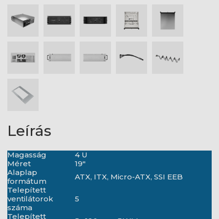
Leírás
Magasság
4 U
Méret
19"
Alaplap
ATX, ITX, Micro-ATX, SSI EEB
formátum
Telepített
ventilátorok
5
száma
Telepített