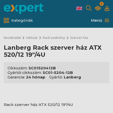
0
Kategóriák
Menü
Kezdőoldal
Hálózat
Rack szekrény
Szerver ház
Lanberg Rack szerver ház ATX
520/12 19"/4U
Cikkszám:
SC01520412B
Gyártói cikkszám:
SC01-5204-12B
Garancia:
24 hónap
Gyártó:
Lanberg
Rack szerver ház ATX 520/12 19"/4U