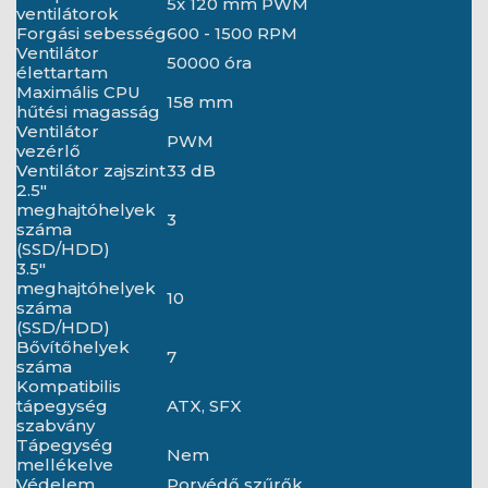
5x 120 mm PWM
ventilátorok
Forgási sebesség
600 - 1500 RPM
Ventilátor
50000 óra
élettartam
Maximális CPU
158 mm
hűtési magasság
Ventilátor
PWM
vezérlő
Ventilátor zajszint
33 dB
2.5"
meghajtóhelyek
3
száma
(SSD/HDD)
3.5"
meghajtóhelyek
10
száma
(SSD/HDD)
Bővítőhelyek
7
száma
Kompatibilis
tápegység
ATX, SFX
szabvány
Tápegység
Nem
mellékelve
Védelem
Porvédő szűrők