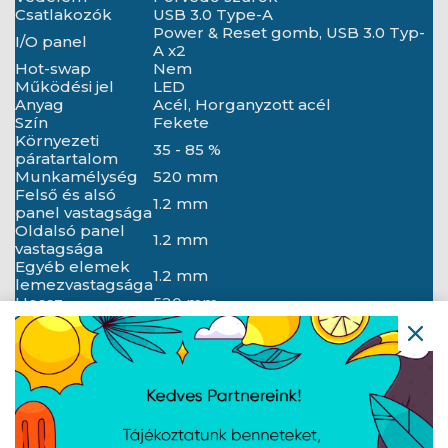
Csatlakozók
USB 3.0 Type-A
Power & Reset gomb, USB 3.0 Typ-
I/O panel
A x2
Hot-swap
Nem
Működési jel
LED
Anyag
Acél, Horganyzott acél
Szín
Fekete
Környezeti
35 - 85 %
páratartalom
Munkamélység
520 mm
Felső és alsó
1.2 mm
panel vastagsága
Oldalsó panel
1.2 mm
vastagsága
Egyéb elemek
1.2 mm
lemezvastagsága
Hossz
520 mm
Szélesség
430 mm
Magasság
176 mm
Súly
12.5 kg
2x PWM 4-PIN ventilátor elosztó, 2x
Tartozékok
tápegység elosztó SATA x5, SFX
tápegység rögzítő adapter