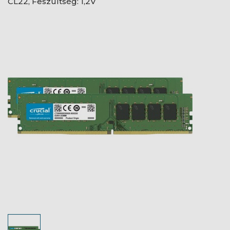
CL22, Feszültség: 1,2V