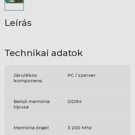
Leírás
Technikai adatok
Járulékos
PC / szerver
komponens
Belső memória
DDR4
típusa
Memória órajel
3 200 Mhz