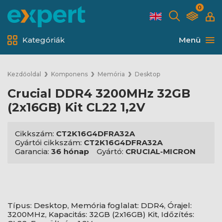
0
Kategóriák
Menü
Kezdőoldal
Komponens
Memória
Desktop
Crucial DDR4 3200MHz 32GB
(2x16GB) Kit CL22 1,2V
Cikkszám:
CT2K16G4DFRA32A
Gyártói cikkszám:
CT2K16G4DFRA32A
Garancia:
36 hónap
Gyártó:
CRUCIAL-MICRON
Típus: Desktop, Memória foglalat: DDR4, Órajel:
3200MHz, Kapacitás: 32GB (2x16GB) Kit, Időzítés: