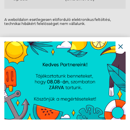
A weboldalon esetlegesen előforduló elektronikus feltöltési,
technikai hibákért felelősséget nem vállalunk.
AJÁNLATUNKBÓL
G-Skill Aegis DDR4
Kingston DDR4