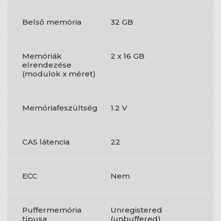
Belső memória
32 GB
Memóriák
2 x 16 GB
elrendezése
(modulok x méret)
Memóriafeszültség
1.2 V
CAS látencia
22
ECC
Nem
Puffermemória
Unregistered
típusa
(unbuffered)