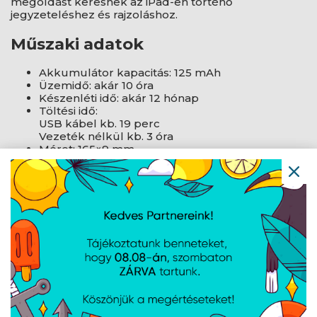
megoldást keresnek az iPad-en történő
jegyzeteléshez és rajzoláshoz.
Műszaki adatok
Akkumulátor kapacitás: 125 mAh
Üzemidő: akár 10 óra
Készenléti idő: akár 12 hónap
Töltési idő:
USB kábel kb. 19 perc
Vezeték nélkül kb. 3 óra
Méret: 165×9 mm
Tömeg: 13,5 g
AJÁNLATUNKBÓL