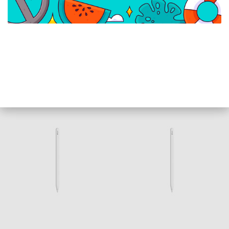
Apple Pencil Pro
Baseus Smooth Writing
2 Dual Charging aktív
toll (Apple iPad)