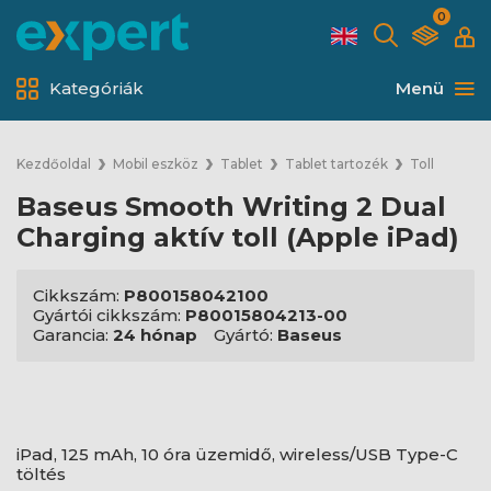
0
Kategóriák
Menü
Kezdőoldal
Mobil eszköz
Tablet
Tablet tartozék
Toll
Baseus Smooth Writing 2 Dual
Charging aktív toll (Apple iPad)
Cikkszám:
P800158042100
Gyártói cikkszám:
P80015804213-00
Garancia:
24 hónap
Gyártó:
Baseus
iPad, 125 mAh, 10 óra üzemidő, wireless/USB Type-C
töltés