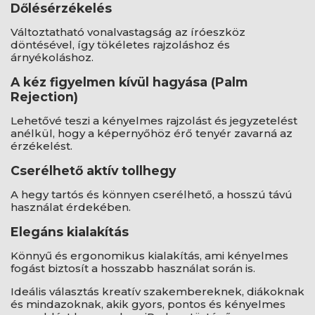
Dőlésérzékelés
Változtatható vonalvastagság az íróeszköz
döntésével, így tökéletes rajzoláshoz és
árnyékoláshoz.
A kéz figyelmen kívül hagyása (Palm
Rejection)
Lehetővé teszi a kényelmes rajzolást és jegyzetelést
anélkül, hogy a képernyőhöz érő tenyér zavarná az
érzékelést.
Cserélhető aktív tollhegy
A hegy tartós és könnyen cserélhető, a hosszú távú
használat érdekében.
Elegáns kialakítás
Könnyű és ergonomikus kialakítás, ami kényelmes
fogást biztosít a hosszabb használat során is.
Ideális választás kreatív szakembereknek, diákoknak
és mindazoknak, akik gyors, pontos és kényelmes