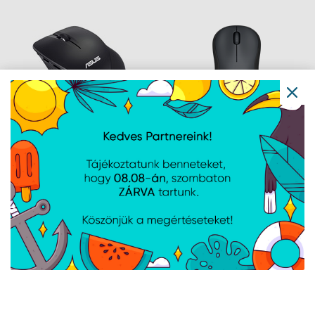
ASUS WT465 - Fekete
Logitech M220 Silent -
Fekete
Navigáció
Hírek
Újdonságok