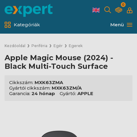
0
Kategóriák
Menü
Kezdőoldal
Periféria
Egér
Egerek
Apple Magic Mouse (2024) -
Black Multi-Touch Surface
Cikkszám:
MXK63ZMA
Gyártói cikkszám:
MXK63ZM/A
Garancia:
24 hónap
Gyártó:
APPLE