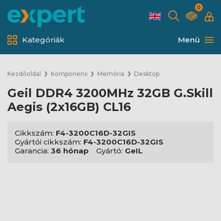
0
Kategóriák
Menü
Kezdőoldal
Komponens
Memória
Desktop
Geil DDR4 3200MHz 32GB G.Skill
Aegis (2x16GB) CL16
Cikkszám:
F4-3200C16D-32GIS
Gyártói cikkszám:
F4-3200C16D-32GIS
Garancia:
36 hónap
Gyártó:
GeIL