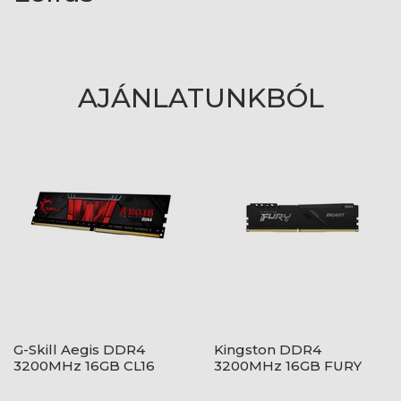
AJÁNLATUNKBÓL
G-Skill Aegis DDR4
Kingston DDR4
3200MHz 16GB CL16
3200MHz 16GB FURY
Beast Black CL16 1,2V