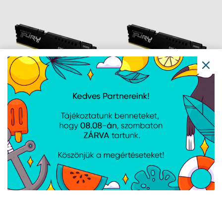
Kingston DDR5
Kingston DDR5
5200MHz 16GB FURY
5600MHz 16GB FURY
Beast Black CL40 1,2V
Beast Black CL40 1,2V
Navigáció
Hírek
Újdonságok