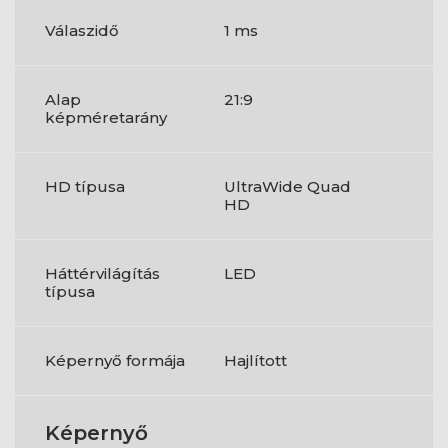
Válaszidő
1 ms
Alap
21:9
képméretarány
HD típusa
UltraWide Quad
HD
Háttérvilágítás
LED
típusa
Képernyő formája
Hajlított
Képernyő