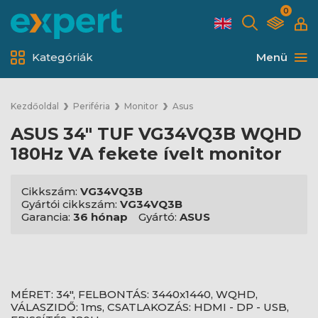
0
Kategóriák
Menü
Kezdőoldal
Periféria
Monitor
Asus
ASUS 34" TUF VG34VQ3B WQHD
180Hz VA fekete ívelt monitor
Cikkszám:
VG34VQ3B
Gyártói cikkszám:
VG34VQ3B
Garancia:
36 hónap
Gyártó:
ASUS
MÉRET: 34", FELBONTÁS: 3440x1440, WQHD,
VÁLASZIDŐ: 1ms, CSATLAKOZÁS: HDMI - DP - USB,