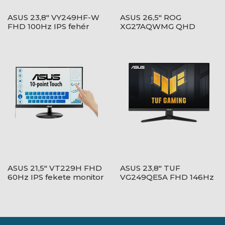
ASUS 23,8" VY249HF-W
ASUS 26,5" ROG
FHD 100Hz IPS fehér
XG27AQWMG QHD
monitor
280Hz WOLED fekete
monitor
ASUS 21,5" VT229H FHD
ASUS 23,8" TUF
60Hz IPS fekete monitor
VG249QE5A FHD 146Hz
IPS fekete monitor