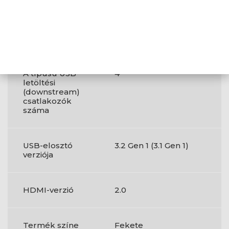
kimenet
HDMI
Igen
A típusú USB
4
letöltési
(downstream)
csatlakozók
száma
USB-elosztó
3.2 Gen 1 (3.1 Gen 1)
verziója
HDMI-verzió
2.0
Termék színe
Fekete