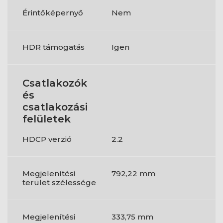
Érintőképernyő
Nem
HDR támogatás
Igen
Csatlakozók
és
csatlakozási
felületek
HDCP verzió
2.2
Megjelenítési
792,22 mm
terület szélessége
Megjelenítési
333,75 mm