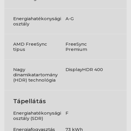
Energiahatékonysági
A-G
osztály
AMD FreeSync
FreeSync
típus
Premium
Nagy
DisplayHDR 400
dinamikatartomány
(HDR) technológia
Tápellátás
Energiahatékonysági
F
osztály (SDR)
Energiafogyasztás
73 kWh