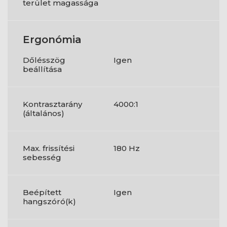
terület magassága
Ergonómia
Dőlésszög
Igen
beállítása
Kontrasztarány
4000:1
(általános)
Max. frissítési
180 Hz
sebesség
Beépített
Igen
hangszóró(k)