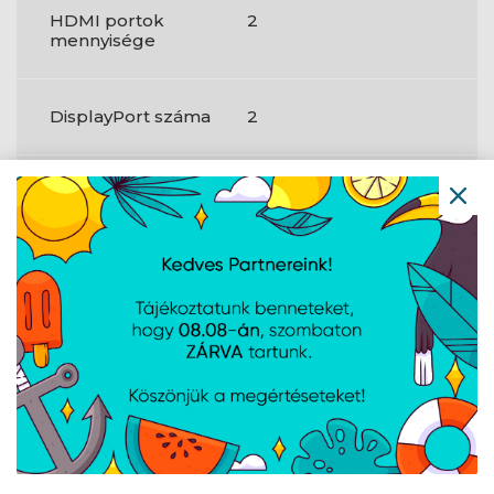
HDMI portok
2
mennyisége
DisplayPort száma
2
Fejhallgató
1
kimenetek
Beépített USB-
Igen
elosztó
Fejhallgató
3,5 mm-es
csatlakozhatóság
Fejhallgató
Igen