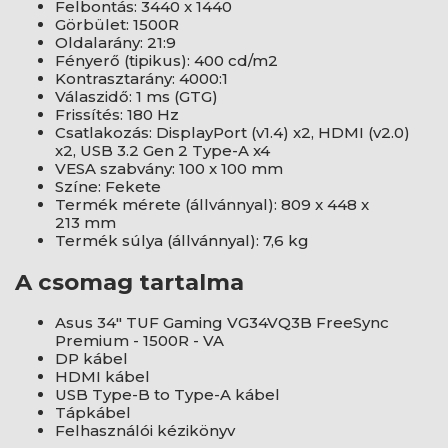
Felbontás: 3440 x 1440
Görbület: 1500R
Oldalarány: 21:9
Fényerő (tipikus): 400 cd/m2
Kontrasztarány: 4000:1
Válaszidő: 1 ms (GTG)
Frissítés: 180 Hz
Csatlakozás: DisplayPort (v1.4) x2, HDMI (v2.0)
x2, USB 3.2 Gen 2 Type-A x4
VESA szabvány: 100 x 100 mm
Színe: Fekete
Termék mérete (állvánnyal): 809 x 448 x
213 mm
Termék súlya (állvánnyal): 7,6 kg
A csomag tartalma
Asus 34" TUF Gaming VG34VQ3B FreeSync
Premium - 1500R - VA
DP kábel
HDMI kábel
USB Type-B to Type-A kábel
Tápkábel
Felhasználói kézikönyv