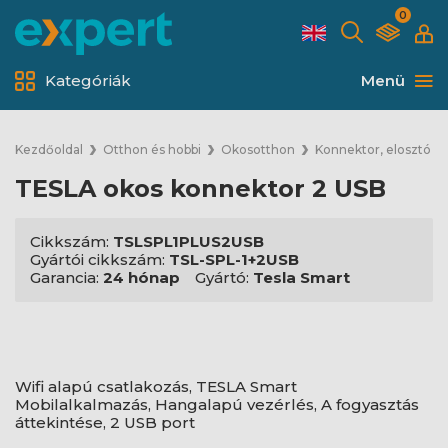
0
Kategóriák
Menü
Kezdőoldal
Otthon és hobbi
Okosotthon
Konnektor, elosztó
TESLA okos konnektor 2 USB
Cikkszám:
TSLSPL1PLUS2USB
Gyártói cikkszám:
TSL-SPL-1+2USB
Garancia:
24 hónap
Gyártó:
Tesla Smart
Wifi alapú csatlakozás, TESLA Smart
Mobilalkalmazás, Hangalapú vezérlés, A fogyasztás
áttekintése, 2 USB port