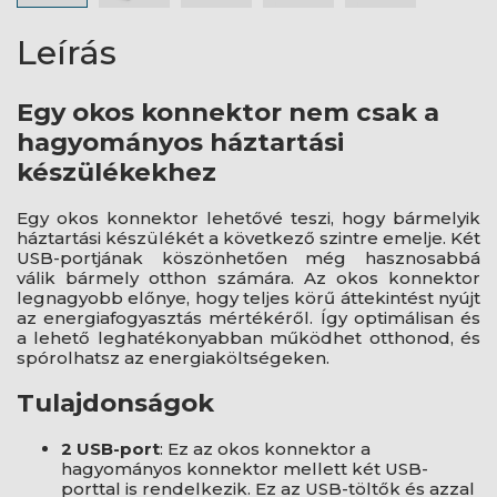
Leírás
Egy okos konnektor nem csak a
hagyományos háztartási
készülékekhez
Egy okos konnektor lehetővé teszi, hogy bármelyik
háztartási készülékét a következő szintre emelje. Két
USB-portjának köszönhetően még hasznosabbá
válik bármely otthon számára. Az okos konnektor
legnagyobb előnye, hogy teljes körű áttekintést nyújt
az energiafogyasztás mértékéről. Így optimálisan és
a lehető leghatékonyabban működhet otthonod, és
spórolhatsz az energiaköltségeken.
Tulajdonságok
2 USB-port
: Ez az okos konnektor a
hagyományos konnektor mellett két USB-
porttal is rendelkezik. Ez az USB-töltők és azzal