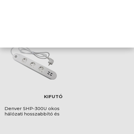
Xiaomi Smart Plug 2 EU
TESLA okos
(Wifi) okos hálózati
hosszabbító, PS300
dugalj - BHR6868EU
KIFUTÓ
Denver SHP-300U okos
hálózati hosszabbító és
4db USB töltő