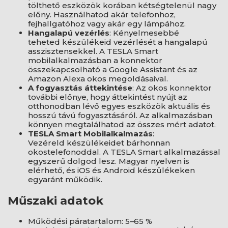
tölthető eszközök korában kétségtelenül nagy
előny. Használhatod akár telefonhoz,
fejhallgatóhoz vagy akár egy lámpához.
Hangalapú vezérlés
: Kényelmesebbé
teheted készülékeid vezérlését a hangalapú
asszisztensekkel. A TESLA Smart
mobilalkalmazásban a konnektor
összekapcsolható a Google Assistant és az
Amazon Alexa okos megoldásaival.
A fogyasztás áttekintése
: Az okos konnektor
további előnye, hogy áttekintést nyújt az
otthonodban lévő egyes eszközök aktuális és
hosszú távú fogyasztásáról. Az alkalmazásban
könnyen megtalálhatod az összes mért adatot.
TESLA Smart Mobilalkalmazás
:
Vezéreld készülékeidet bárhonnan
okostelefonoddal. A TESLA Smart alkalmazással
egyszerű dolgod lesz. Magyar nyelven is
elérhető, és iOS és Android készülékeken
egyaránt működik.
Műszaki adatok
Működési páratartalom: 5–65 %