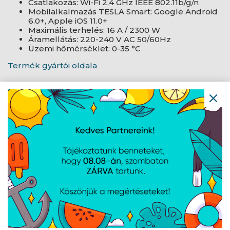
Csatlakozás: Wi-Fi 2,4 GHz IEEE 802.11b/g/n
Mobilalkalmazás TESLA Smart: Google Android
6.0+, Apple iOS 11.0+
Maximális terhelés: 16 A / 2300 W
Áramellátás: 220-240 V AC 50/60Hz
Üzemi hőmérséklet: 0-35 °C
Termék gyártói oldala
AJÁNLATUNKBÓL