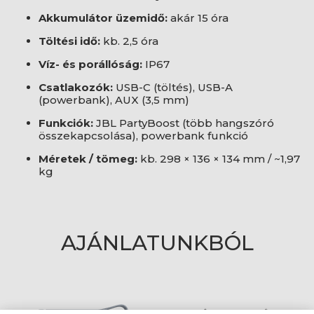
Akkumulátor üzemidő:
akár 15 óra
Töltési idő:
kb. 2,5 óra
Víz- és porállóság:
IP67
Csatlakozók:
USB-C (töltés), USB-A
(powerbank), AUX (3,5 mm)
Funkciók:
JBL PartyBoost (több hangszóró
összekapcsolása), powerbank funkció
Méretek / tömeg:
kb. 298 × 136 × 134 mm / ~1,97
kg
AJÁNLATUNKBÓL