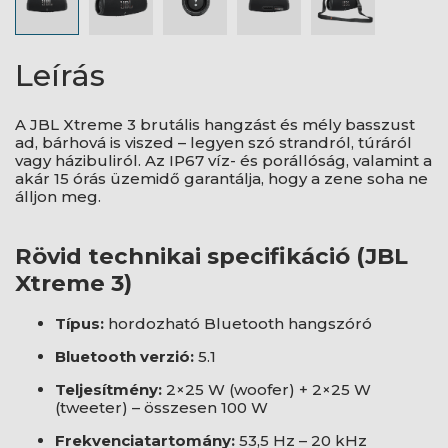
Leírás
A JBL Xtreme 3 brutális hangzást és mély basszust
ad, bárhová is viszed – legyen szó strandról, túráról
vagy házibuliról. Az IP67 víz- és porállóság, valamint a
akár 15 órás üzemidő garantálja, hogy a zene soha ne
álljon meg.
Rövid technikai specifikáció (JBL
Xtreme 3)
Típus:
hordozható Bluetooth hangszóró
Bluetooth verzió:
5.1
Teljesítmény:
2×25 W (woofer) + 2×25 W
(tweeter) – összesen 100 W
Frekvenciatartomány:
53,5 Hz – 20 kHz