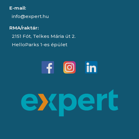
E-mail:
info@expert.hu
RMA/raktár:
2151 Fót, Telkes Mária út 2.
HelloParks 1-es épület