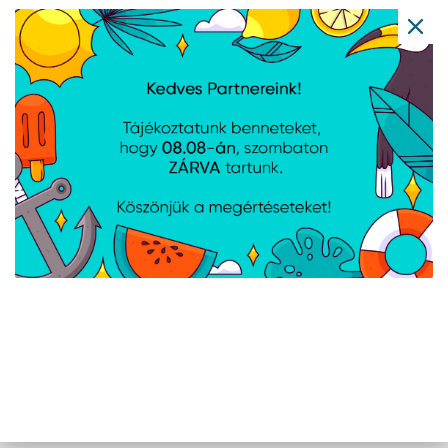
Xiaomi Sound Pocket
JBL Xtreme 4 Black
5W Bluetooth
hangszóró - szürke -
QBH4378GL