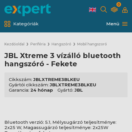
0
Kategóriák
Menü
Kezdőoldal
Periféria
Hangszóró
Mobil hangszoró
JBL Xtreme 3 vízálló bluetooth
hangszóró - Fekete
Cikkszám:
JBLXTREME3BLKEU
Gyártói cikkszám:
JBLXTREME3BLKEU
Garancia:
24 hónap
Gyártó:
JBL
Bluetooth verzió: 5.1, Mélysugárzó teljesítménye:
2x25 W, Magassugárzó teljesítménye: 2x25W