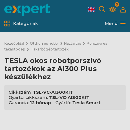
0
Kategóriák
Menü
Kezdőoldal
Otthon és hobbi
Háztartás
Porszívó és
takarítógép
Takarítógép tartozék
TESLA okos robotporszívó
tartozékok az AI300 Plus
készülékhez
Cikkszám:
TSL-VC-AI300KIT
Gyártói cikkszám:
TSL-VC-AI300KIT
Garancia:
12 hónap
Gyártó:
Tesla Smart