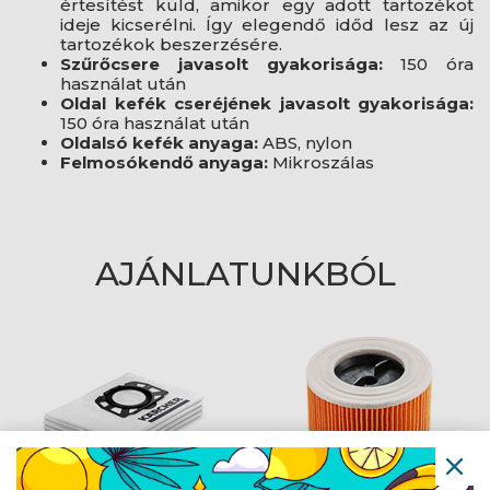
értesítést küld, amikor egy adott tartozékot
ideje kicserélni. Így elegendő időd lesz az új
tartozékok beszerzésére.
Szűrőcsere javasolt gyakorisága:
150 óra
használat után
Oldal kefék cseréjének javasolt gyakorisága:
150 óra használat után
Oldalsó kefék anyaga:
ABS, nylon
Felmosókendő anyaga:
Mikroszálas
AJÁNLATUNKBÓL