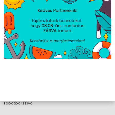
KARCHER WD 2/3
Karcher Cartridge filter
GYAPJÚ PORZSÁK, 4 DB
patronszűrő 2.863-303.0
2.863-314.0
TESLA okos
robotporszívó
tartozékok az AI100
készülékhez