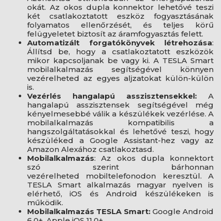
okát. Az okos dupla konnektor lehetővé teszi
két csatlakoztatott eszköz fogyasztásának
folyamatos ellenőrzését, és teljes körű
felügyeletet biztosít az áramfogyasztás felett.
Automatizált forgatókönyvek létrehozása
:
Állítsd be, hogy a csatlakoztatott eszközök
mikor kapcsoljanak be vagy ki. A TESLA Smart
mobilalkalmazás segítségével könnyen
vezérelheted az egyes aljzatokat külön-külön
is.
Vezérlés hangalapú asszisztensekkel:
A
hangalapú asszisztensek segítségével még
kényelmesebbé válik a készülékek vezérlése. A
mobilalkalmazás kompatibilis a
hangszolgáltatásokkal és lehetővé teszi, hogy
készüléked a Google Assistant-hez vagy az
Amazon Alexához csatlakoztasd.
Mobilalkalmazás
: Az okos dupla konnektort
szó szerint bárhonnan
vezérelheted mobiltelefonodon keresztül. A
TESLA Smart alkalmazás magyar nyelven is
elérhető, iOS és Android készülékeken is
működik.
Mobilalkalmazás TESLA Smart:
Google Android
6.0+, Apple iOS 11.0+