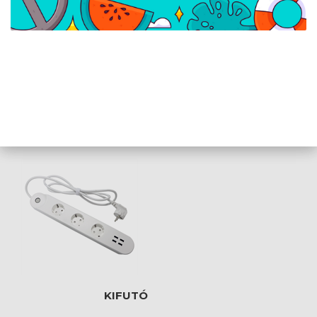
Xiaomi Smart Plug 2 EU
TESLA okos
(Wifi) okos hálózati
hosszabbító, PS300
dugalj - BHR6868EU
KIFUTÓ