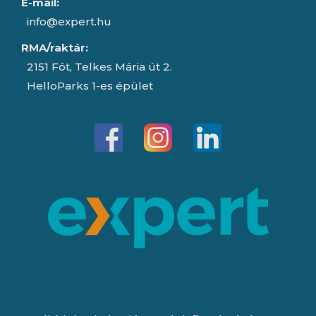
E-mail:
info@expert.hu
RMA/raktár:
2151 Fót, Telkes Mária út 2.
HelloParks 1-es épület