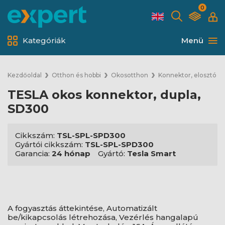
0
Kategóriák
Menü
Kezdőoldal
Otthon és hobbi
Okosotthon
Konnektor, elosztó
TESLA okos konnektor, dupla,
SD300
Cikkszám:
TSL-SPL-SPD300
Gyártói cikkszám:
TSL-SPL-SPD300
Garancia:
24 hónap
Gyártó:
Tesla Smart
A fogyasztás áttekintése, Automatizált
be/kikapcsolás létrehozása, Vezérlés hangalapú