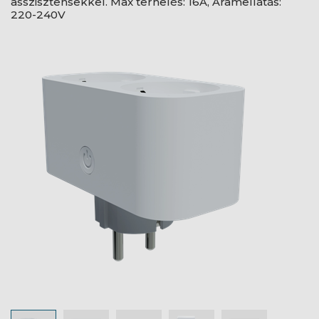
asszisztensekkel. Max terhelés: 16A, Áramellátás:
220-240V