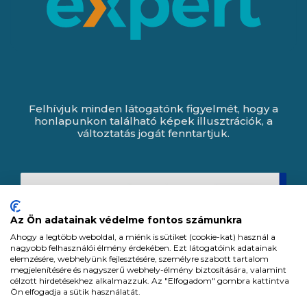
Felhívjuk minden látogatónk figyelmét, hogy a
honlapunkon található képek illusztrációk, a
változtatás jogát fenntartjuk.
Az Ön adatainak védelme fontos számunkra
Ahogy a legtöbb weboldal, a miénk is sütiket (cookie-kat) használ a
nagyobb felhasználói élmény érdekében. Ezt látogatóink adatainak
elemzésére, webhelyünk fejlesztésére, személyre szabott tartalom
megjelenítésére és nagyszerű webhely-élmény biztosítására, valamint
célzott hirdetésekhez alkalmazzuk. Az "Elfogadom" gombra kattintva
Ön elfogadja a sütik használatát.