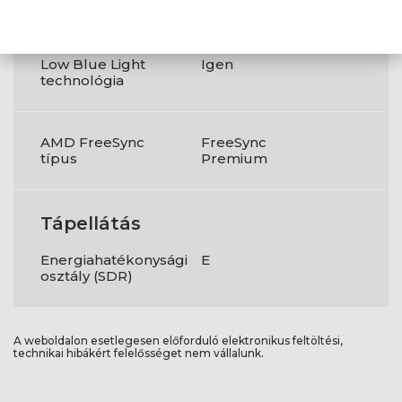
technológia
Low Blue Light
Igen
technológia
AMD FreeSync
FreeSync
típus
Premium
Tápellátás
Energiahatékonysági
E
osztály (SDR)
A weboldalon esetlegesen előforduló elektronikus feltöltési,
technikai hibákért felelősséget nem vállalunk.