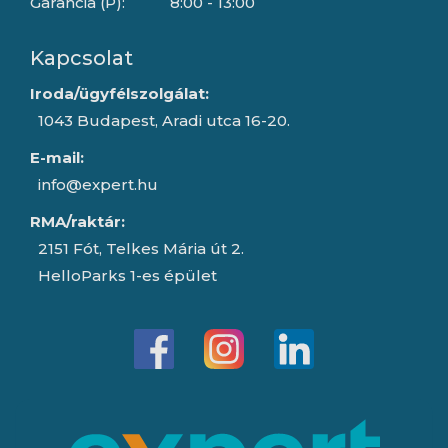
Garancia (P):
8:00 - 13:00
Kapcsolat
Iroda/ügyfélszolgálat:
1043 Budapest, Aradi utca 16-20.
E-mail:
info@expert.hu
RMA/raktár:
2151 Fót, Telkes Mária út 2.
HelloParks 1-es épület