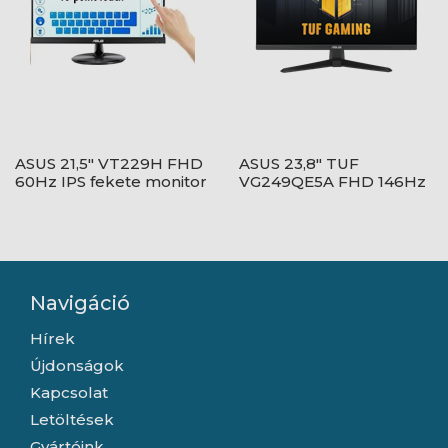
ASUS 21,5" VT229H FHD
ASUS 23,8" TUF
60Hz IPS fekete monitor
VG249QE5A FHD 146Hz
IPS fekete monitor
Navigáció
Hírek
Újdonságok
Kapcsolat
Letöltések
Gyártóink