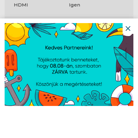
HDMI
Igen
C típusú USB
2
letöltési
(downstream)
csatlakozók
száma
Termék színe
Fekete
Magasságigazítás
Nem
AMD FreeSync
Igen
Villogásmentes
Igen