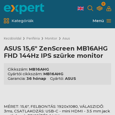
0
Kategóriák
Menü
Kezdőoldal
Periféria
Monitor
Asus
ASUS 15,6" ZenScreen MB16AHG
FHD 144Hz IPS szürke monitor
Cikkszám:
MB16AHG
Gyártói cikkszám:
MB16AHG
Garancia:
36 hónap
Gyártó:
ASUS
MÉRET: 15,6", FELBONTÁS: 1920x1080, VÁLASZIDŐ:
3ms, CSATLAKOZÁS: USB-C - mini HDMI - 3.5 mm jack