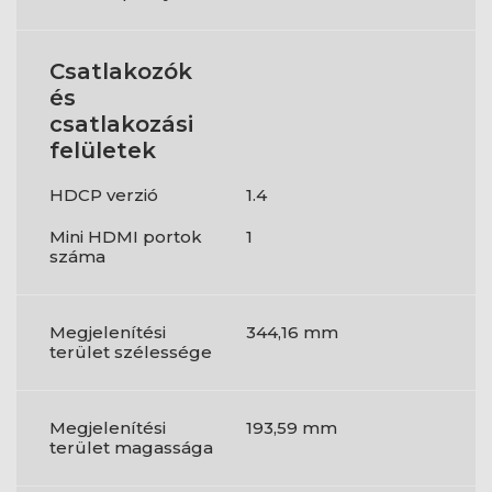
Csatlakozók
és
csatlakozási
felületek
HDCP verzió
1.4
Mini HDMI portok
1
száma
Megjelenítési
344,16 mm
terület szélessége
Megjelenítési
193,59 mm
terület magassága