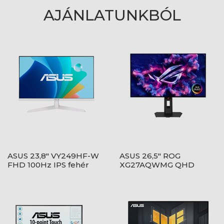
AJÁNLATUNKBÓL
ASUS 23,8" VY249HF-W
ASUS 26,5" ROG
FHD 100Hz IPS fehér
XG27AQWMG QHD
monitor
280Hz WOLED fekete
monitor