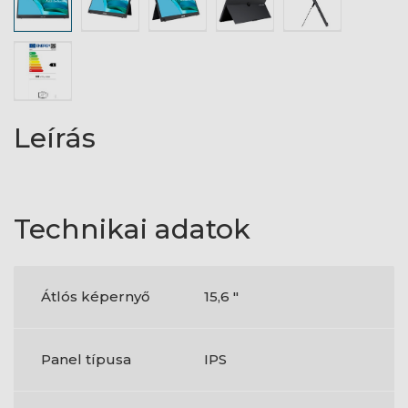
Leírás
Technikai adatok
Átlós képernyő
15,6 "
Panel típusa
IPS