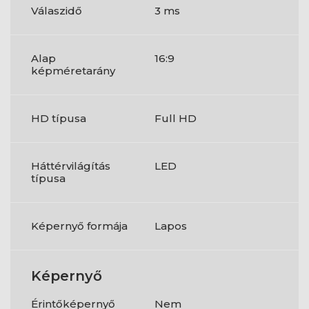
Válaszidő
3 ms
Alap
16:9
képméretarány
HD típusa
Full HD
Háttérvilágítás
LED
típusa
Képernyő formája
Lapos
Képernyő
Érintőképernyő
Nem