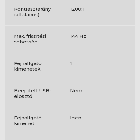
Kontrasztarány
1200:1
(általános)
Max. frissítési
144 Hz
sebesség
Fejhallgató
1
kimenetek
Beépített USB-
Nem
elosztó
Fejhallgató
Igen
kimenet