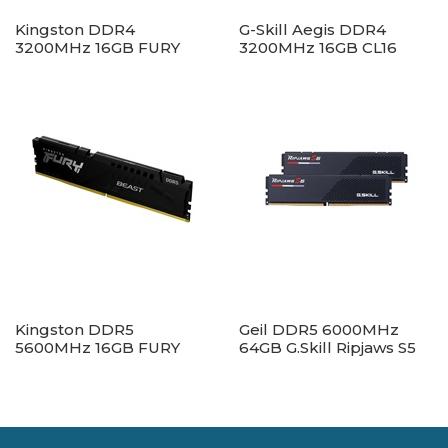
Kingston DDR4
G-Skill Aegis DDR4
3200MHz 16GB FURY
3200MHz 16GB CL16
Beast Black CL16 1,2V
Kingston DDR5
Geil DDR5 6000MHz
5600MHz 16GB FURY
64GB G.Skill Ripjaws S5
Beast Black CL40 1,2V
(2x32GB) CL32