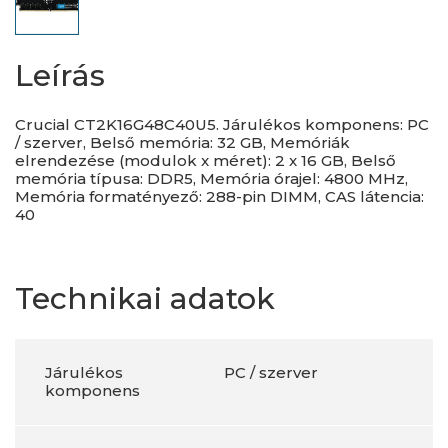
Leírás
Crucial CT2K16G48C40U5. Járulékos komponens: PC
/ szerver, Belső memória: 32 GB, Memóriák
elrendezése (modulok x méret): 2 x 16 GB, Belső
memória típusa: DDR5, Memória órajel: 4800 MHz,
Memória formatényező: 288-pin DIMM, CAS látencia:
40
Technikai adatok
Járulékos
PC / szerver
komponens