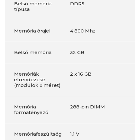
Belső memória
DDR5
típusa
Memória órajel
4 800 Mhz
Belső memória
32 GB
Memóriák
2 x 16 GB
elrendezése
(modulok x méret)
Memória
288-pin DIMM
formatényező
Memóriafeszültség
1.1 V