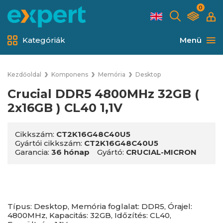
0
Kategóriák
Menü
Kezdőoldal
Komponens
Memória
Desktop
Crucial DDR5 4800MHz 32GB (
2x16GB ) CL40 1,1V
Cikkszám:
CT2K16G48C40U5
Gyártói cikkszám:
CT2K16G48C40U5
Garancia:
36 hónap
Gyártó:
CRUCIAL-MICRON
Típus: Desktop, Memória foglalat: DDR5, Órajel:
4800MHz, Kapacitás: 32GB, Időzítés: CL40,