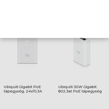
Ubiquiti 48V 0,32A
Ubiquiti 48V 0.5A PoE
Gigabit 802.3af PoE
tápegység, fehér
tápegység
Ubiquiti Gigabit PoE
Ubiquiti 30W Gigabit
tápegység, 24V/0,3A
802.3at PoE tápegység
(7W) - fehér