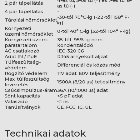
4-es tű, 5-ös tű (+) és 7-es tű, 8-
2 pár tápellátás
as tű (-)
4 pár tápellátás
-
-30-tól 70°C-ig (-22-től 158° F-
Tárolási hőmérséklet
ig)
Környezeti
0-tól 40° C-ig (32-től 104° F-ig)
üzemi hőmérséklet
Környezeti üzemi
35-től 95%-ig nem
páratartalom
kondenzálódó
AC csatlakozó
IEC-320 C6
Adat IN / PoE
RJ45 árnyékolt aljzat
Túlfeszültség-
Differenciál és közös mód
védelem
Rögzítő védelem
11V adat, 60V teljesítmény
Max. túlfeszültség
1500A (8/20 μs) teljesítmény
levezetés
Csúcsimpulzus-áram
36A (10/1000 μs) adat
Sönt kapacitás
<5 pF adat
Válaszidő
<1 ns
Tanúsítványok
CE, FCC, IC, UL
Technikai adatok