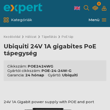
0
Kategóriák
Menü
Kezdőoldal
Hálózat
Tápellátás
PoE táp
Ubiquiti 24V 1A gigabites PoE
tápegység
Cikkszám:
POE2424WG
Gyártói cikkszám:
POE-24-24W-G
Garancia:
24 hónap
Gyártó:
Ubiquiti
24V 1A Gigabit power supply with POE and port