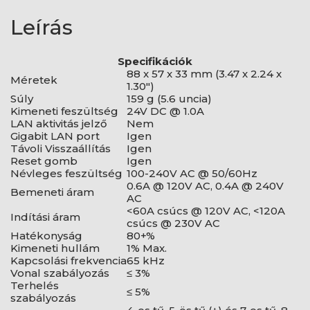
Leírás
Specifikációk
88 x 57 x 33 mm (3.47 x 2.24 x
Méretek
1.30")
Súly
159 g (5.6 uncia)
Kimeneti feszültség
24V DC @ 1.0A
LAN aktivitás jelző
Nem
Gigabit LAN port
Igen
Távoli Visszaállítás
Igen
Reset gomb
Igen
Névleges feszültség
100-240V AC @ 50/60Hz
0.6A @ 120V AC, 0.4A @ 240V
Bemeneti áram
AC
<60A csúcs @ 120V AC, <120A
Indítási áram
csúcs @ 230V AC
Hatékonyság
80+%
Kimeneti hullám
1% Max.
Kapcsolási frekvencia
65 kHz
Vonal szabályozás
≤ 3%
Terhelés
≤ 5%
szabályozás