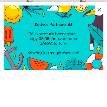
Baseus Cafule USB
Baseus Cafule USB
Type-A – USB Type-C,
Type-A – USB Type-C,
18W gyorstöltő
18W gyorstöltő
adatkábel, 1m,
adatkábel, 1m, piros
fekete/szürke