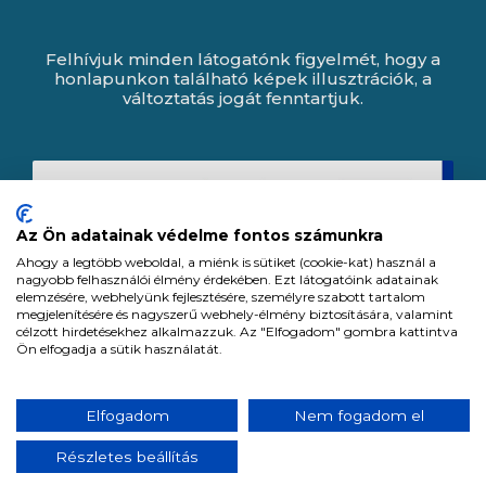
Felhívjuk minden látogatónk figyelmét, hogy a
honlapunkon található képek illusztrációk, a
változtatás jogát fenntartjuk.
Az Ön adatainak védelme fontos számunkra
Ahogy a legtöbb weboldal, a miénk is sütiket (cookie-kat) használ a
nagyobb felhasználói élmény érdekében. Ezt látogatóink adatainak
elemzésére, webhelyünk fejlesztésére, személyre szabott tartalom
megjelenítésére és nagyszerű webhely-élmény biztosítására, valamint
célzott hirdetésekhez alkalmazzuk. Az "Elfogadom" gombra kattintva
Ön elfogadja a sütik használatát.
Expert Zrt. © 1991 -
2026
.
Elfogadom
Nem fogadom el
Minden jog fenntartva. All rights reserved.
Részletes beállítás
Tervezte és készítette:
Vision-Software, az Octopus 8 ERP forgalmazója.