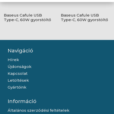
Baseus Cafule USB
Baseus Cafule USB
Type-C, 60W gyorstöltő
Type-C, 60W gyorstöltő
adatkábel, 1m,
adatkábel, 1m,
fekete/szürke
fekete/piros
Navigáció
Hírek
Újdonságok
Kapcsolat
Letöltések
Gyártóink
Információ
Általános szerződési feltételek