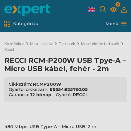
0
Kategóriák
Menü
Kezdőoldal
Mobil eszköz
Tartozék
Mobiltelefon tartozék
Kábel
RECCI RCM-P200W USB Tpye-A –
Micro USB kábel, fehér - 2m
Cikkszám:
RCMP200W
Gyártói cikkszám:
6955482576205
Garancia:
12 hónap
Gyártó:
RECCI
480 Mbps, USB Type-A – Micro USB, 2 m