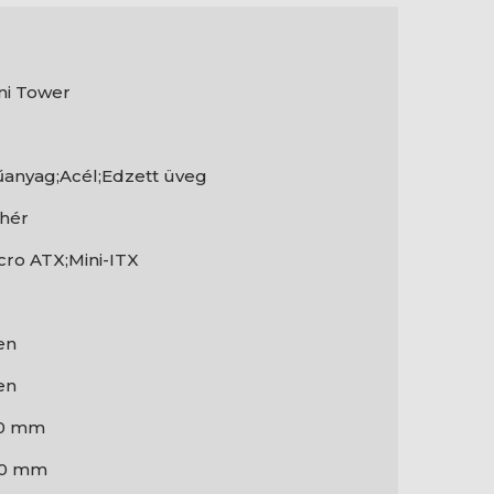
ni Tower
C
anyag;Acél;Edzett üveg
hér
cro ATX;Mini-ITX
en
en
0 mm
30 mm