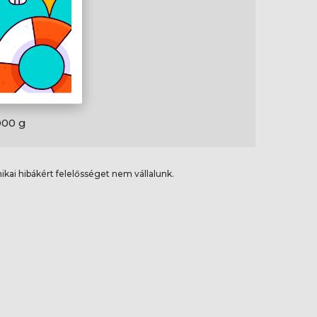
1 mm
09 mm
26 mm
000 g
ikai hibákért felelősséget nem vállalunk.