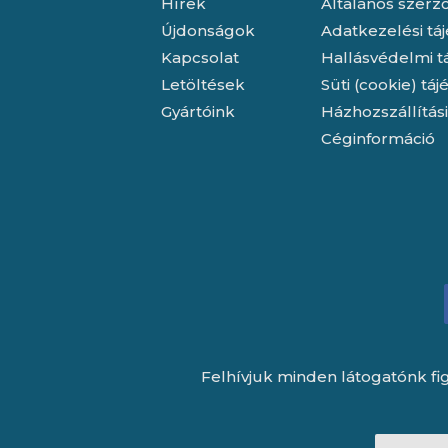
Hírek
Általános szerző
Újdonságok
Adatkezelési tá
Kapcsolat
Hallásvédelmi t
Letöltések
Süti (cookie) tá
Gyártóink
Házhozszállítás
Céginformáció
Felhívjuk minden látogatónk fig