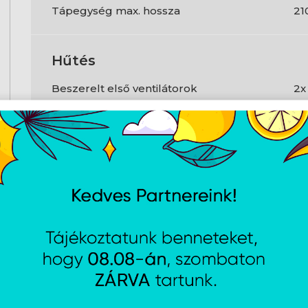
Tápegység max. hossza
21
Hűtés
Beszerelt első ventilátorok
2x
Első ventilátorok max. száma
3
Kompatibilis méretű első ventilátorok
12
Beszerelt hátsó ventilátorok
1x
Hátsó ventilátorok max. száma
1
Kompatibilis méretű hátsó ventilátorok
12
Felső ventilátorok max. száma
2
Kompatibilis méretű felső ventilátorok
14