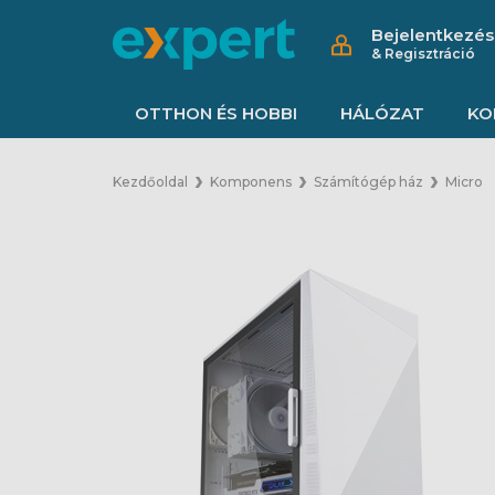
Bejelentkezés
& Regisztráció
OTTHON ÉS HOBBI
HÁLÓZAT
KO
Kezdőoldal
Komponens
Számítógép ház
Micro