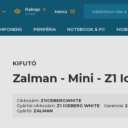
Raklap
0
Menü
0 HUF
MPONENS
PERIFÉRIA
NOTEBOOK & PC
MOBI
KIFUTÓ
Zalman - Mini - Z1 
Cikkszám:
Z1ICEBERGWHITE
Gyártói cikkszám:
Z1 ICEBERG WHITE
Garancia:
2
Gyártó:
ZALMAN