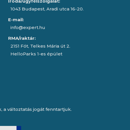
Iroda/ügyfélszolgálat:
1043 Budapest, Aradi utca 16-20.
E-mail:
info@expert.hu
RMA/raktár:
2151 Fót, Telkes Mária út 2.
HelloParks 1-es épület
a változtatás jogát fenntartjuk.