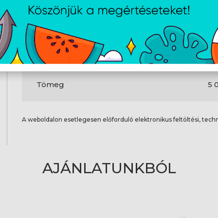
Tömeg és méretek
Szélesség
22
Mélység
4
Magasság
4
Tömeg
5 
A weboldalon esetlegesen előforduló elektronikus feltöltési, techn
AJÁNLATUNKBÓL