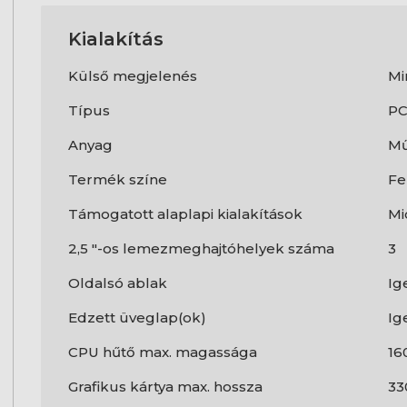
Kialakítás
Külső megjelenés
Mi
Típus
P
Anyag
Mű
Termék színe
Fe
Támogatott alaplapi kialakítások
Mi
2,5 "-os lemezmeghajtóhelyek száma
3
Oldalsó ablak
Ig
Edzett üveglap(ok)
Ig
CPU hűtő max. magassága
16
Grafikus kártya max. hossza
3