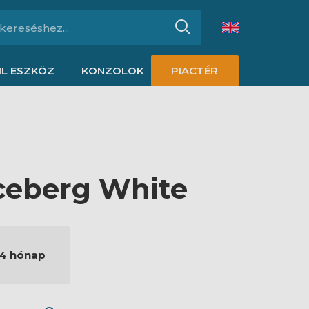
L ESZKÖZ
KONZOLOK
PIACTÉR
Iceberg White
4 hónap