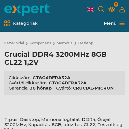
0
Kategóriák
Menü
Kezdőoldal
Komponens
Memória
Desktop
Crucial DDR4 3200MHz 8GB
CL22 1,2V
Cikkszám:
CT8G4DFRA32A
Gyártói cikkszám:
CT8G4DFRA32A
Garancia:
36 hónap
Gyártó:
CRUCIAL-MICRON
Típus: Desktop, Memória foglalat: DDR4, Órajel:
3200MHz, Kapacitás: 8GB, Időzítés: CL22, Feszültség: