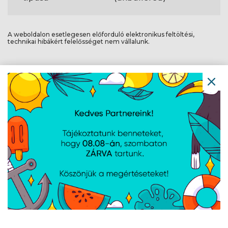
A weboldalon esetlegesen előforduló elektronikus feltöltési,
technikai hibákért felelősséget nem vállalunk.
AJÁNLATUNKBÓL
Kingston DDR4
G-Skill Aegis DDR4