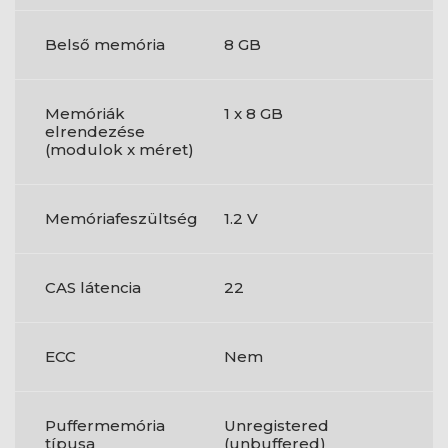
Belső memória
8 GB
Memóriák
1 x 8 GB
elrendezése
(modulok x méret)
Memóriafeszültség
1.2 V
CAS látencia
22
ECC
Nem
Puffermemória
Unregistered
típusa
(unbuffered)