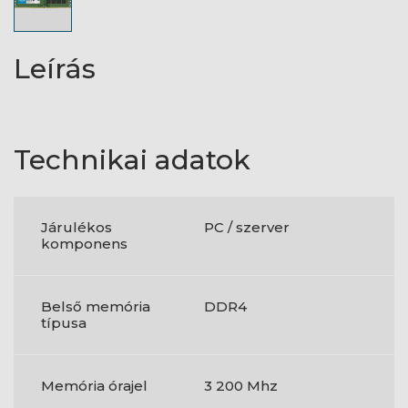
Leírás
Technikai adatok
Járulékos
PC / szerver
komponens
Belső memória
DDR4
típusa
Memória órajel
3 200 Mhz