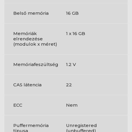
Belső memória
16 GB
Memóriák
1 x 16 GB
elrendezése
(modulok x méret)
Memóriafeszültség
1.2 V
CAS látencia
22
ECC
Nem
Puffermemória
Unregistered
típusa
(unbuffered)