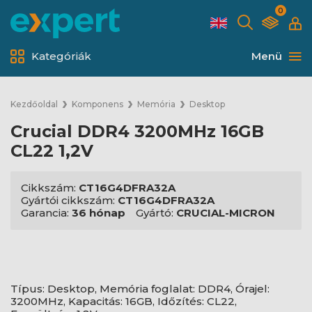
0
Kategóriák
Menü
Kezdőoldal
Komponens
Memória
Desktop
Crucial DDR4 3200MHz 16GB
CL22 1,2V
Cikkszám:
CT16G4DFRA32A
Gyártói cikkszám:
CT16G4DFRA32A
Garancia:
36 hónap
Gyártó:
CRUCIAL-MICRON
Típus: Desktop, Memória foglalat: DDR4, Órajel:
3200MHz, Kapacitás: 16GB, Időzítés: CL22,