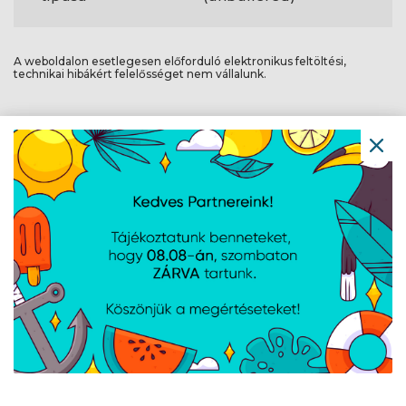
A weboldalon esetlegesen előforduló elektronikus feltöltési,
technikai hibákért felelősséget nem vállalunk.
AJÁNLATUNKBÓL
G-Skill Aegis DDR4
Kingston DDR4