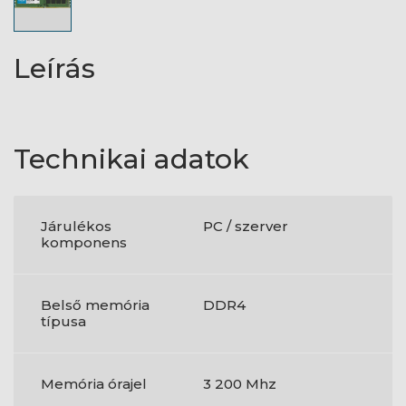
Leírás
Technikai adatok
Járulékos
PC / szerver
komponens
Belső memória
DDR4
típusa
Memória órajel
3 200 Mhz