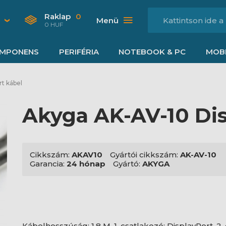
Raklap
0
Menü
0 HUF
MPONENS
PERIFÉRIA
NOTEBOOK & PC
MOBI
rt kábel
Akyga AK-AV-10 Dis
Cikkszám:
AKAV10
Gyártói cikkszám:
AK-AV-10
Garancia:
24 hónap
Gyártó:
AKYGA
Kábelhosszúság: 1,8 M, 1. csatlakozó: DisplayPort, 2