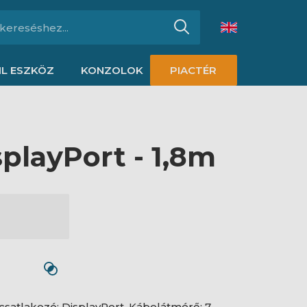
L ESZKÖZ
KONZOLOK
PIACTÉR
playPort - 1,8m
. csatlakozó: DisplayPort. Kábelátmérő: 7