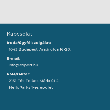
Kapcsolat
Iroda/ügyfélszolgálat:
1043 Budapest, Aradi utca 16-20.
E-mail:
info@expert.hu
RMA/raktár:
2151 Fót, Telkes Mária út 2.
HelloParks 1-es épület