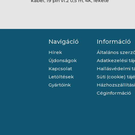
kábel, 19 pin v1.2 0,5 m, 4K, fekete
Navigáció
Információ
Hírek
Általános szerző
Újdonságok
Adatkezelési tá
Kapcsolat
Hallásvédelmi t
Letöltések
Süti (cookie) tá
Gyártóink
Házhozszállítás
Céginformáció