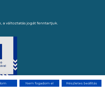
a változtatás jogát fenntartjuk.
adom
Nem fogadom el
Részletes beállítás
e, az Octopus 8 ERP forgalmazója.