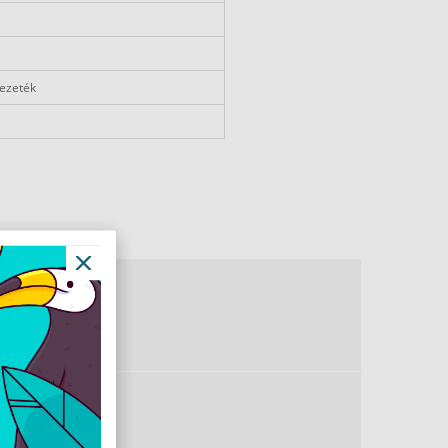
vezeték
 mm