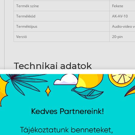
Termék színe
Fekete
Termékkód
AK-AV-10
Terméktípus
Audio-video 
Verzió
20-pin
Technikai adatok
Tömeg és méretek
Kábelátmérő
7
Jellemzők