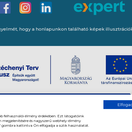
yelmét, hogy a honlapunkon található képek illusztrációk, 
Elfog
bb felhasználói élmény érdekében. Ezt látogatóink
om megjelenítésére és nagyszerű webhely-élmény
" gombra kattintva Ön elfogadja a sütik használatát.
og fenntartva. All rights reserved.
Tervezte és készítette:
Vision-Softwar