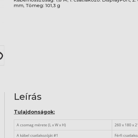
mm, Tömeg: 101,3 g
Leírás
Tulajdonságok:
A csomag mérete (L x W x H)
260 x 180 x 
A kábel csatlakozóját #1
Férfi csatlak