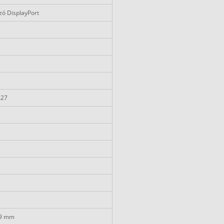
ozó DisplayPort
427
19 mm