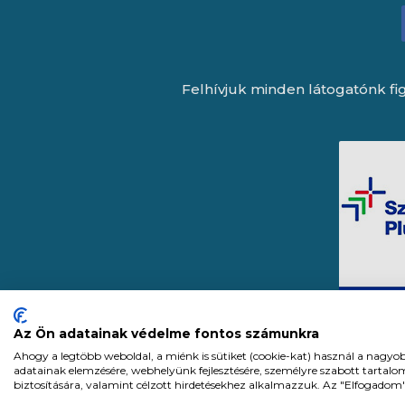
Felhívjuk minden látogatónk fig
Az Ön adatainak védelme fontos számunkra
Ahogy a legtöbb weboldal, a miénk is sütiket (cookie-kat) használ a nagyo
adatainak elemzésére, webhelyünk fejlesztésére, személyre szabott tartal
biztosítására, valamint célzott hirdetésekhez alkalmazzuk. Az "Elfogadom
Expert Zrt. © 1991 -
2026
.
Minden j