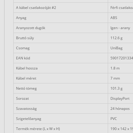
A kábel csatlakozóját #2
Férfi csatlak
Anyag
ABS
Aranyozott dugók
Igen - arany
Bruttó súly
112.6 g
Csomag
UniBag
EAN kód
5901720133
Kábel hossza
1.8 m
Kábel méret
7 mm
Nettó tömeg
101.3 g
Sorozat
DisplayPort
Szavatosság
24 hónapos
Szigetelőanyag
PVC
Termék mérete (L x W x H)
190 x 142 x 