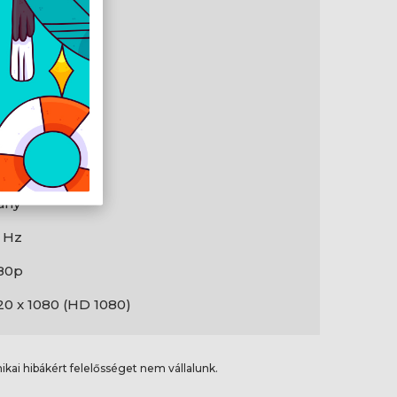
8 m
splayPort
splayPort
kete
ugó
ugó
any
 Hz
80p
20 x 1080 (HD 1080)
ikai hibákért felelősséget nem vállalunk.