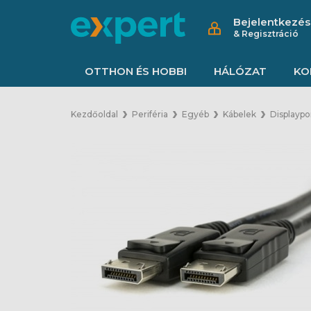
Bejelentkezés
& Regisztráció
OTTHON ÉS HOBBI
HÁLÓZAT
KO
Kezdőoldal
Periféria
Egyéb
Kábelek
Displaypo