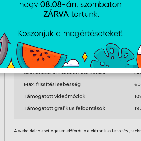
Kábelhosszúság
1,
1. csatlakozó
Di
2. csatlakozó
Di
Termék színe
Fe
1. csatlakozó típusa
D
2. csatlakozó típusa
D
Csatlakozó érintkezők burkolása
Ar
Max. frissítési sebesség
60
Támogatott videómódok
10
Támogatott grafikus felbontások
19
A weboldalon esetlegesen előforduló elektronikus feltöltési, techn