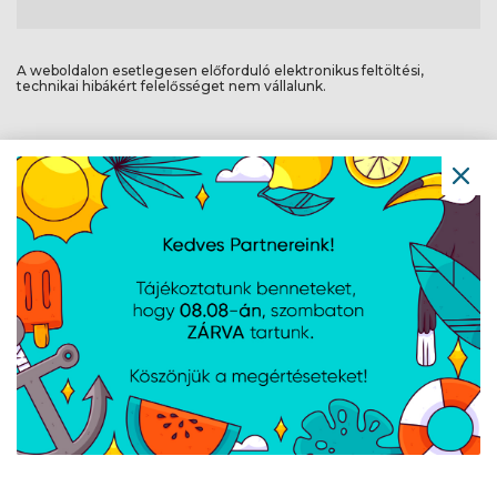
A weboldalon esetlegesen előforduló elektronikus feltöltési,
technikai hibákért felelősséget nem vállalunk.
AJÁNLATUNKBÓL
KARCHER K7 WCM
Ryobi 290W