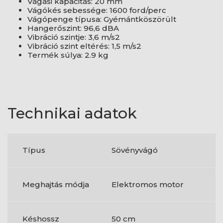
Vágási kapacitás: 20 mm
Vágókés sebessége: 1600 ford/perc
Vágópenge típusa: Gyémántköszörült
Hangerőszint: 96,6 dBA
Vibráció szintje: 3,6 m/s2
Vibráció szint eltérés: 1,5 m/s2
Termék súlya: 2.9 kg
Technikai adatok
Típus
Sövényvágó
Meghajtás módja
Elektromos motor
Késhossz
50 cm