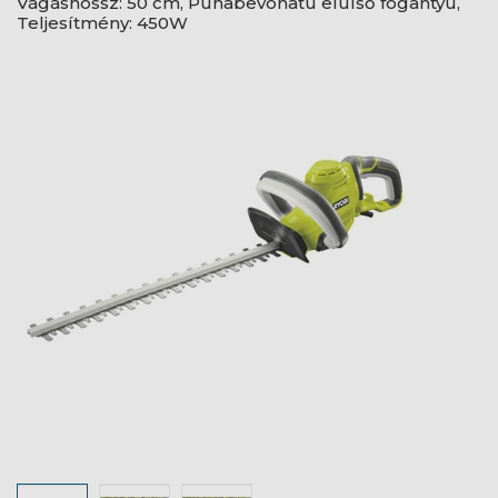
Vágáshossz: 50 cm, Puhabevonatú elülső fogantyú,
Teljesítmény: 450W