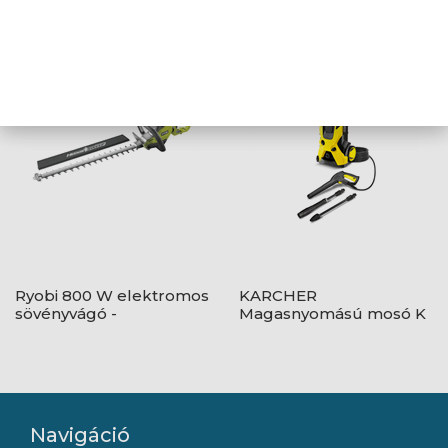
MAGASNYOMÁSÚ MOSÓ
szegélynyíró, 25 cm
1.317-400.0
vágási szélességgel -
RLT2925
Ryobi 800 W elektromos
KARCHER
sövényvágó -
Magasnyomású mosó K
RHT8165RL
5 Basic 1.180-580.0
Navigáció