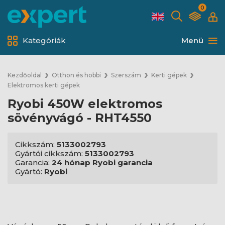
0
Kategóriák
Menü
Kezdőoldal
Otthon és hobbi
Szerszám
Kerti gépek
Elektromos kerti gépek
Ryobi 450W elektromos
sövényvágó - RHT4550
Cikkszám:
5133002793
Gyártói cikkszám:
5133002793
Garancia:
24 hónap Ryobi garancia
Gyártó:
Ryobi