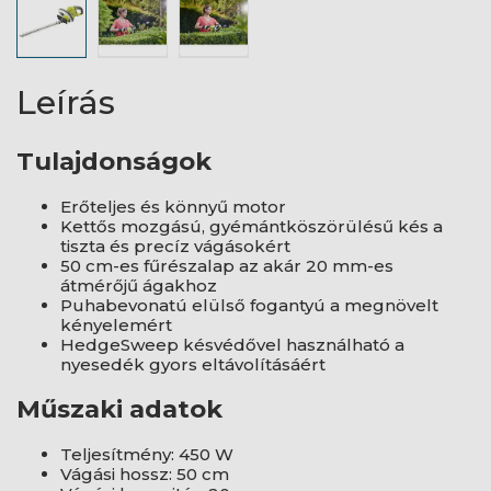
Leírás
Tulajdonságok
Erőteljes és könnyű motor
Kettős mozgású, gyémántköszörülésű kés a
tiszta és precíz vágásokért
50 cm-es fűrészalap az akár 20 mm-es
átmérőjű ágakhoz
Puhabevonatú elülső fogantyú a megnövelt
kényelemért
HedgeSweep késvédővel használható a
nyesedék gyors eltávolításáért
Műszaki adatok
Teljesítmény: 450 W
Vágási hossz: 50 cm