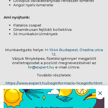
Octopus vállalatirányítási rendszer ismeret
Angol nyelv ismerete
Ami nyújtunk:
Fiatalos csapat
Dinamikusan fejlődő kollektíva
Jó munkakörülmények
Munkavégzés helye:
H-1044 Budapest, Óradna utca
12.
Várjuk fényképes, fizetési igénnyel megjelölt
önéletrajzodat a pozíció megnevezésével az
hr@expert.hu
e-mail címre.
További részletek:
https://www.expert.hu/ceginformacio-hceginfo.html
https://www.expert.hu/allasajanlatok-hallas.html
Navigáció