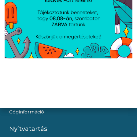
Hírek
Újdonságok
Kapcsolat
Letöltések
Gyártóink
Információ
Általános szerződési feltételek
Adatkezelési tájékoztató
Hallásvédelmi tájékoztató
Süti (cookie) tájékoztató
Házhozszállítási lehetőségek
Céginformáció
Nyitvatartás