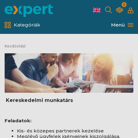
0
Kategóriák
Menü
Kezdőoldal
Kereskedelmi munkatárs
Feladatok:
Kis- és közepes partnerek kezelése
Meglévő ügyfelek igényeinek kiszolgálása,