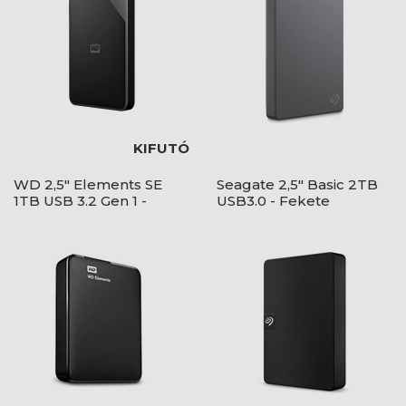
KIFUTÓ
WD 2,5" Elements SE
Seagate 2,5" Basic 2TB
1TB USB 3.2 Gen 1 -
USB3.0 - Fekete
Fekete -
WDBEPK0010BBK-
WESN