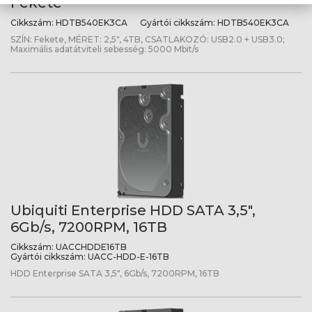
Fekete
Cikkszám:
HDTB540EK3CA
Gyártói cikkszám:
HDTB540EK3CA
SZÍN: Fekete, MÉRET: 2,5", 4TB, CSATLAKOZÓ: USB2.0 + USB3.0;
Maximális adatátviteli sebesség: 5000 Mbit/s
Ubiquiti Enterprise HDD SATA 3,5",
6Gb/s, 7200RPM, 16TB
Cikkszám:
UACCHDDE16TB
Gyártói cikkszám:
UACC-HDD-E-16TB
HDD Enterprise SATA 3,5", 6Gb/s, 7200RPM, 16TB