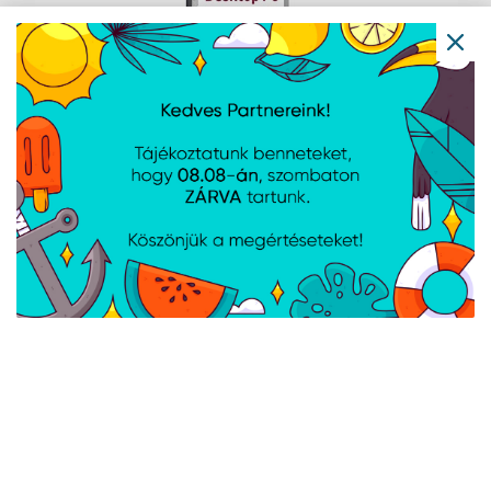
TOSHIBA 3,5" P300 4TB SATA3 5400rpm
128MB - HDWD240UZSVA
Cikkszám:
HDWD240UZSVA
Gyártói cikkszám:
HDWD240UZSVA
MÉRET: 3,5", 4TB, FORDULATSZÁM: 5400rpm, CACHE: 128MB,
CSATLAKOZÓ: SATA3
Toshiba Canvio Basic 4TB (2022) USB 3.0