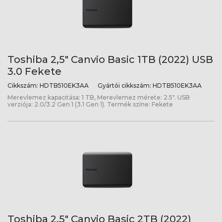
Toshiba 2,5" Canvio Basic 1TB (2022) USB
3.0 Fekete
Cikkszám:
HDTB510EK3AA
Gyártói cikkszám:
HDTB510EK3AA
Merevlemez kapacitása: 1 TB, Merevlemez mérete: 2.5". USB
verziója: 2.0/3.2 Gen 1 (3.1 Gen 1). Termék színe: Fekete
Toshiba 2,5" Canvio Basic 2TB (2022)