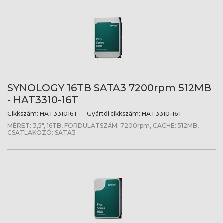
SYNOLOGY 16TB SATA3 7200rpm 512MB
- HAT3310-16T
Cikkszám:
HAT331016T
Gyártói cikkszám:
HAT3310-16T
MÉRET: 3,5", 16TB, FORDULATSZÁM: 7200rpm, CACHE: 512MB,
CSATLAKOZÓ: SATA3