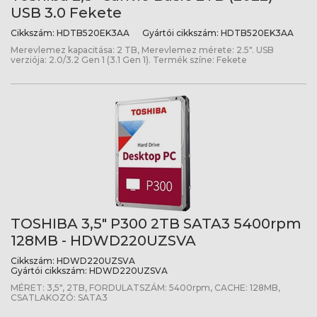
USB 3.0 Fekete
Cikkszám:
HDTB520EK3AA
Gyártói cikkszám:
HDTB520EK3AA
Merevlemez kapacitása: 2 TB, Merevlemez mérete: 2.5". USB
verziója: 2.0/3.2 Gen 1 (3.1 Gen 1). Termék színe: Fekete
TOSHIBA 3,5" P300 2TB SATA3 5400rpm
128MB - HDWD220UZSVA
Cikkszám:
HDWD220UZSVA
Gyártói cikkszám:
HDWD220UZSVA
MÉRET: 3,5", 2TB, FORDULATSZÁM: 5400rpm, CACHE: 128MB,
CSATLAKOZÓ: SATA3