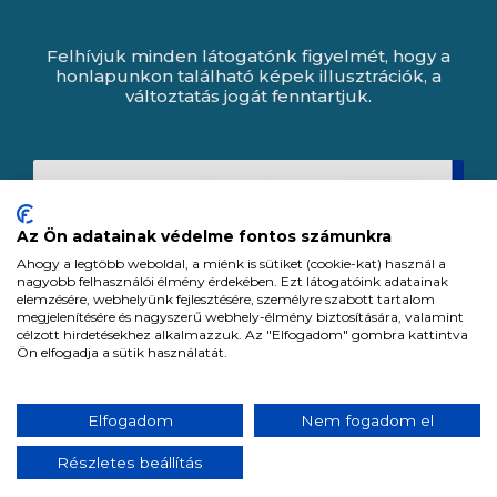
Felhívjuk minden látogatónk figyelmét, hogy a
honlapunkon található képek illusztrációk, a
változtatás jogát fenntartjuk.
Az Ön adatainak védelme fontos számunkra
Ahogy a legtöbb weboldal, a miénk is sütiket (cookie-kat) használ a
nagyobb felhasználói élmény érdekében. Ezt látogatóink adatainak
elemzésére, webhelyünk fejlesztésére, személyre szabott tartalom
megjelenítésére és nagyszerű webhely-élmény biztosítására, valamint
célzott hirdetésekhez alkalmazzuk. Az "Elfogadom" gombra kattintva
Ön elfogadja a sütik használatát.
Expert Zrt. © 1991 -
2026
.
Elfogadom
Nem fogadom el
Minden jog fenntartva. All rights reserved.
Részletes beállítás
Tervezte és készítette:
Vision-Software, az Octopus 8 ERP forgalmazója.