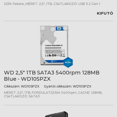
SZÍN: Fekete, MÉRET: 2,5", 1TB, CSATLAKOZÓ: USB 3.2 Gen 1
KIFUTÓ
WD 2,5" 1TB SATA3 5400rpm 128MB
Blue - WD10SPZX
Cikkszám:
WD10SPZX
Gyártói cikkszám:
WD10SPZX
MÉRET: 2,5", 1TB, FORDULATSZÁM: 5400rpm, CACHE: 128MB,
CSATLAKOZÓ: SATA3