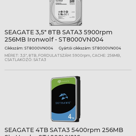
SEAGATE 3,5" 8TB SATA3 5900rpm
256MB Ironwolf - ST8000VN004
Cikkszám:
ST8000VN004
Gyártói cikkszám:
ST8000VN004
MÉRET: 3,5", 8TB, FORDULATSZÁM: 5900rpm, CACHE: 256MB,
CSATLAKOZÓ: SATA3
SEAGATE 4TB SATA3 5400rpm 256MB