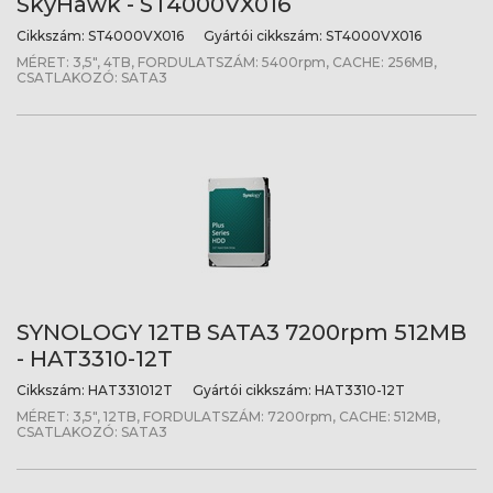
SkyHawk - ST4000VX016
Cikkszám:
ST4000VX016
Gyártói cikkszám:
ST4000VX016
MÉRET: 3,5", 4TB, FORDULATSZÁM: 5400rpm, CACHE: 256MB,
CSATLAKOZÓ: SATA3
SYNOLOGY 12TB SATA3 7200rpm 512MB
- HAT3310-12T
Cikkszám:
HAT331012T
Gyártói cikkszám:
HAT3310-12T
MÉRET: 3,5", 12TB, FORDULATSZÁM: 7200rpm, CACHE: 512MB,
CSATLAKOZÓ: SATA3