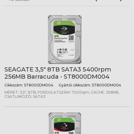
SEAGATE 3,5" 8TB SATA3 5400rpm
256MB Barracuda - ST8000DM004
Cikkszám:
ST8000DM004
Gyártói cikkszám:
ST8000DM004
MÉRET: 3,5", 8TB, FORDULATSZÁM: 7200rpm, CACHE: 256MB,
CSATLAKOZÓ: SATA3