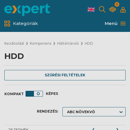
0
Kategóriák
Menü
Kezdőoldal
Komponens
Háttértároló
HDD
HDD
SZŰRÉSI FELTÉTELEK
KÉPES
RENDEZÉS:
76 TERMÉK