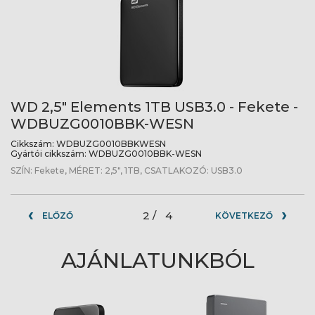
WD 2,5" Elements 1TB USB3.0 - Fekete -
WDBUZG0010BBK-WESN
Cikkszám:
WDBUZG0010BBKWESN
Gyártói cikkszám:
WDBUZG0010BBK-WESN
SZÍN: Fekete, MÉRET: 2,5", 1TB, CSATLAKOZÓ: USB3.0
2 /
4
ELŐZŐ
KÖVETKEZŐ
AJÁNLATUNKBÓL