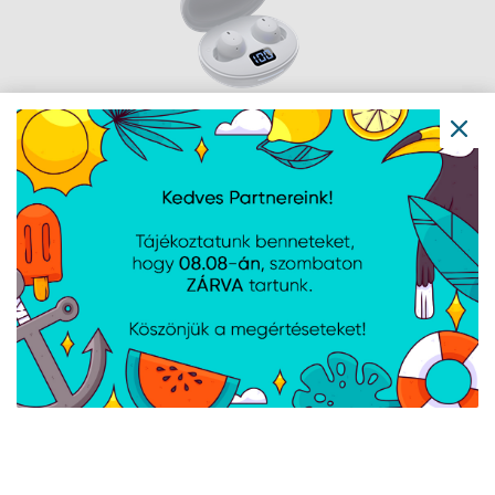
White Shark GEB-TWS02W VORTEX-W
fehér bluetooth fülhallgató
Cikkszám:
W030260
Gyártói cikkszám:
GEB-TWS02W
White Shark GEB-TWS201B BLAZE-B
fekete bluetooth fülhallgató
mikrofonnal - fekete