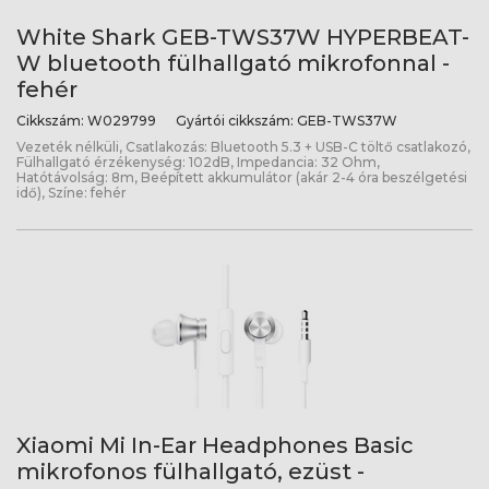
White Shark GEB-TWS37W HYPERBEAT-
W bluetooth fülhallgató mikrofonnal -
fehér
Cikkszám:
W029799
Gyártói cikkszám:
GEB-TWS37W
Vezeték nélküli, Csatlakozás: Bluetooth 5.3 + USB-C töltő csatlakozó,
Fülhallgató érzékenység: 102dB, Impedancia: 32 Ohm,
Hatótávolság: 8m, Beépített akkumulátor (akár 2-4 óra beszélgetési
idő), Színe: fehér
Xiaomi Mi In-Ear Headphones Basic
mikrofonos fülhallgató, ezüst -