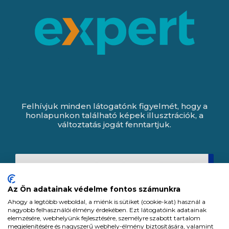
Felhívjuk minden látogatónk figyelmét, hogy a
honlapunkon található képek illusztrációk, a
változtatás jogát fenntartjuk.
Az Ön adatainak védelme fontos számunkra
Ahogy a legtöbb weboldal, a miénk is sütiket (cookie-kat) használ a
nagyobb felhasználói élmény érdekében. Ezt látogatóink adatainak
elemzésére, webhelyünk fejlesztésére, személyre szabott tartalom
megjelenítésére és nagyszerű webhely-élmény biztosítására, valamint