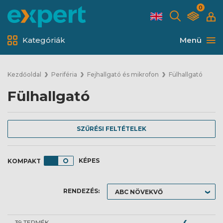
0
Kategóriák
Menü
Kezdőoldal
Periféria
Fejhallgató és mikrofon
Fülhallgató
Fülhallgató
SZŰRÉSI FELTÉTELEK
KÉPES
RENDEZÉS:
39 TERMÉK