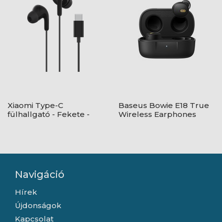
Xiaomi Type-C
Baseus Bowie E18 True
fülhallgató - Fekete -
Wireless Earphones
BHR8930GL
vezeték nélküli
fülhallgató, fekete
Navigáció
Hírek
Újdonságok
Kapcsolat