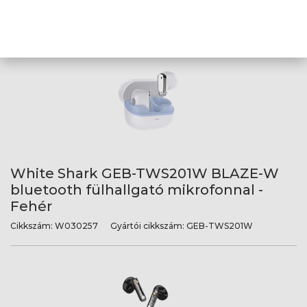
Cikkszám:
W030256
Gyártói cikkszám:
GEB-TWS201B
White Shark GEB-TWS201W BLAZE-W
bluetooth fülhallgató mikrofonnal -
Fehér
Cikkszám:
W030257
Gyártói cikkszám:
GEB-TWS201W