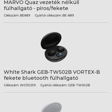
MARVO Quaz vezeték nélküli
fülhallgató - piros/fekete
Cikkszám:
BE889
Gyártói cikkszám:
BE-889
White Shark GEB-TWS02B VORTEX-B
fekete bluetooth fülhallgató
Cikkszám:
W030259
Gyártói cikkszám:
GEB-TWS02B