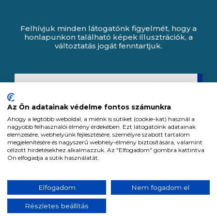
Felhívjuk minden látogatónk figyelmét, hogy a
honlapunkon található képek illusztrációk, a
változtatás jogát fenntartjuk.
Az Ön adatainak védelme fontos számunkra
Ahogy a legtöbb weboldal, a miénk is sütiket (cookie-kat) használ a
nagyobb felhasználói élmény érdekében. Ezt látogatóink adatainak
elemzésére, webhelyünk fejlesztésére, személyre szabott tartalom
megjelenítésére és nagyszerű webhely-élmény biztosítására, valamint
célzott hirdetésekhez alkalmazzuk. Az "Elfogadom" gombra kattintva
Ön elfogadja a sütik használatát.
Expert Zrt. © 1991 -
2026
.
Elfogadom
Nem fogadom el
Minden jog fenntartva. All rights reserved.
Részletes beállítás
Tervezte és készítette:
Vision-Software, az Octopus 8 ERP forgalmazója.