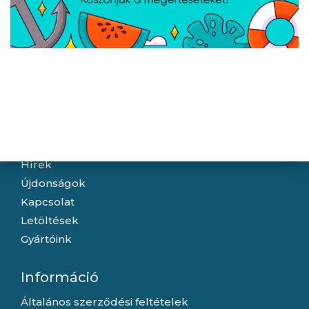
Vissza a legfrissebbekhez
DÁTUM
MEGNEVEZÉS
2025.03.20.
Expert hálózati
eszközök
Navigáció
Hírek
Újdonságok
Kapcsolat
Letöltések
Gyártóink
Információ
Általános szerződési feltételek