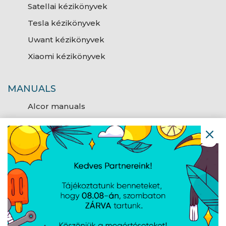
Satellai kézikönyvek
Tesla kézikönyvek
Uwant kézikönyvek
Xiaomi kézikönyvek
MANUALS
Alcor manuals
MARKETING
Hálózati eszközök
A(Z)
HÁLÓZATI ESZKÖZÖK
KATEGÓRIA
LETÖLTÉSEI