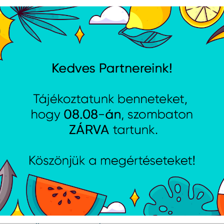
Munkavégzés helye:
H-1044 Budapest, Óradna utca 12.
énnyel megjelölt önéletrajzodat a pozíció megnevezésével
További részletek: