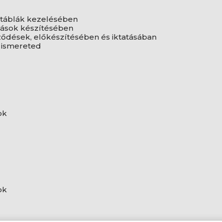
attáblák kezelésében
tások készítésében
ődések, előkészítésében és iktatásában
r ismereted
ok
ok