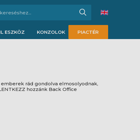
L ESZKÖZ
KONZOLOK
PIACTÉR
 az emberek rád gondolva elmosolyodnak,
 JELENTKEZZ hozzánk Back Office