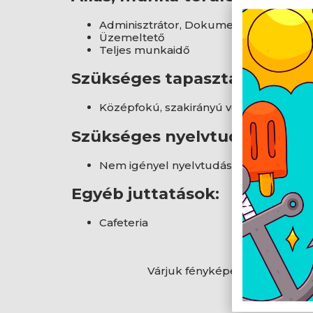
Adminisztrátor, Dokumentumkezelő
Üzemeltető
Teljes munkaidő
Szükséges tapasztalat:
Középfokú, szakirányú végzettséggel
Szükséges nyelvtudás:
Nem igényel nyelvtudást
Egyéb juttatások:
Cafeteria
Várjuk fényképes, fizetési ig