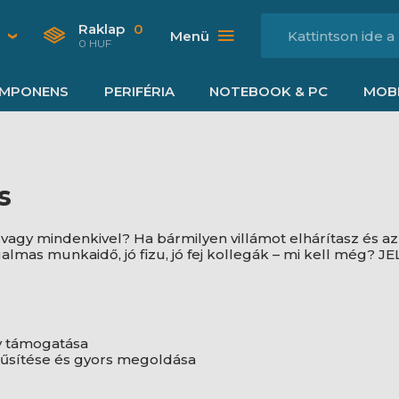
Raklap
0
Menü
0 HUF
MPONENS
PERIFÉRIA
NOTEBOOK & PC
MOBI
s
an vagy mindenkivel? Ha bármilyen villámot elhárítasz és
galmas munkaidő, jó fizu, jó fej kollegák – mi kell még?
v támogatása
űsítése és gyors megoldása