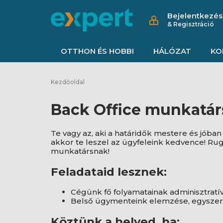
Bejelentkezés
& Regisztráció
OTTHON ÉS HOBBI
HÁLÓZAT
KO
Kezdőoldal
Back Office munkatár
Te vagy az, aki a határidők mestere és jób
akkor te leszel az ügyfeleink kedvence! Ru
munkatársnak!
Feladataid lesznek:
Cégünk fő folyamatainak adminisztratí
Belső ügymenteink elemzése, egyszer
Köztünk a helyed, ha: