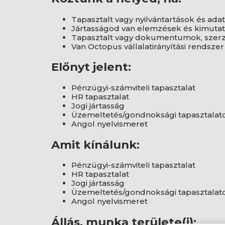
Tapasztalt vagy nyilvántartások és ad
Jártasságod van elemzések és kimuta
Tapasztalt vagy dokumentumok, szerz
Van Octopus vállalatirányítási rendsze
Előnyt jelent:
Pénzügyi-számviteli tapasztalat
HR tapasztalat
Jogi jártasság
Üzemeltetés/gondnoksági tapasztalat
Angol nyelvismeret
Amit kínálunk:
Pénzügyi-számviteli tapasztalat
HR tapasztalat
Jogi jártasság
Üzemeltetés/gondnoksági tapasztalat
Angol nyelvismeret
Állás, munka területe(i):