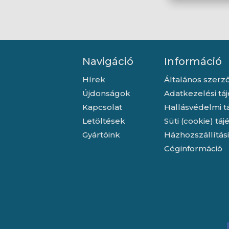
Navigáció
Információ
Hírek
Általános szerző
Újdonságok
Adatkezelési tá
Kapcsolat
Hallásvédelmi t
Letöltések
Süti (cookie) tá
Gyártóink
Házhozszállítás
Céginformáció