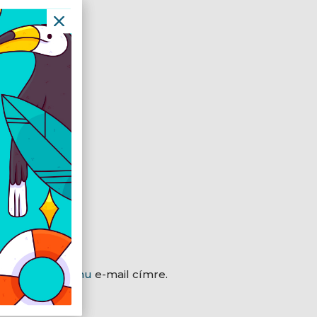
 az
hr@expert.hu
e-mail címre.