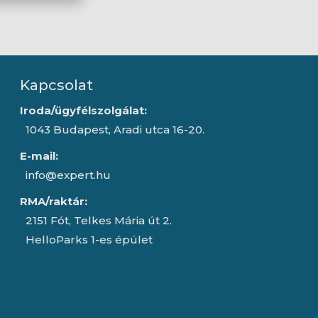
Kapcsolat
Iroda/ügyfélszolgálat:
1043 Budapest, Aradi utca 16-20.
E-mail:
info@expert.hu
RMA/raktár:
2151 Fót, Telkes Mária út 2.
HelloParks 1-es épület