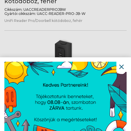
kötődoboz, fehér
Cikkszám:
UACCREADERPROJBW
Gyártói cikkszám:
UACC-READER-PRO-JB-W
UniFi Reader Pro/Doorbell kötődoboz, fehér
Ubiquiti UniFi Reader Pro/Doorbell
kötődoboz, fekete
Cikkszám:
UACCREADERPROJBB
Gyártói cikkszám:
UACC-READER-PRO-JB-B
UniFi Reader Pro/Doorbell kötődoboz, fekete