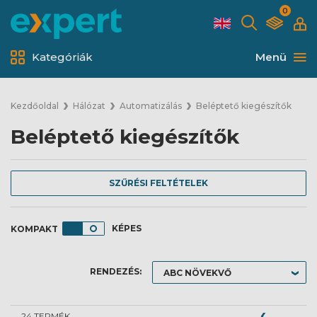
0
Kategóriák
Menü
Kezdőoldal
Hálózat
Automatizálás
Beléptető kiegészítők
Beléptető kiegészítők
SZŰRÉSI FELTÉTELEK
KÉPES
RENDEZÉS:
24 TERMÉK