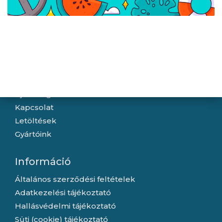
2 /
2
ELŐZŐ
Navigáció
Hírek
Újdonságok
Kapcsolat
Letöltések
Gyártóink
Információ
Általános szerződési feltételek
Adatkezelési tájékoztató
Hallásvédelmi tájékoztató
Süti (cookie) tájékoztató