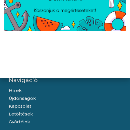
Adatátviteli
6 Gbit/s
sebesség
A weboldalon esetlegesen előforduló elektronikus feltöltési,
technikai hibákért felelősséget nem vállalunk.
Navigáció
Hírek
Újdonságok
Kapcsolat
Letöltések
Gyártóink