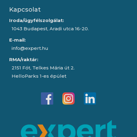
Kapcsolat
Iroda/ügyfélszolgálat:
1043 Budapest, Aradi utca 16-20.
E-mail:
info@expert.hu
RMA/raktár:
2151 Fót, Telkes Mária út 2.
HelloParks 1-es épület