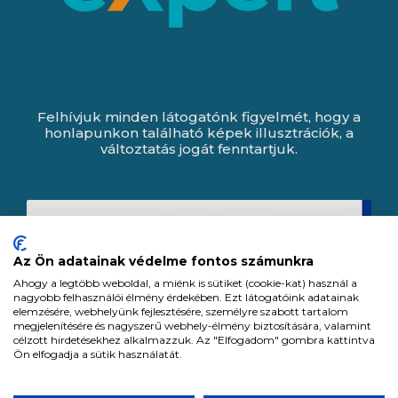
Felhívjuk minden látogatónk figyelmét, hogy a
honlapunkon található képek illusztrációk, a
változtatás jogát fenntartjuk.
Az Ön adatainak védelme fontos számunkra
Ahogy a legtöbb weboldal, a miénk is sütiket (cookie-kat) használ a
nagyobb felhasználói élmény érdekében. Ezt látogatóink adatainak
elemzésére, webhelyünk fejlesztésére, személyre szabott tartalom
megjelenítésére és nagyszerű webhely-élmény biztosítására, valamint
célzott hirdetésekhez alkalmazzuk. Az "Elfogadom" gombra kattintva
Ön elfogadja a sütik használatát.
Expert Zrt. © 1991 -
2026
.