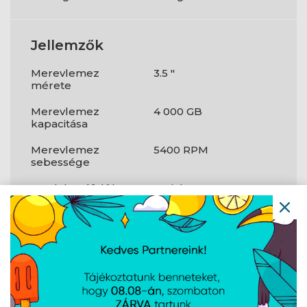
Jellemzők
Merevlemez
3.5 "
mérete
Merevlemez
4 000 GB
kapacitása
Merevlemez
5400 RPM
sebessége
Csatlakozófelület
Serial ATA III
Típus
HDD
Járulékos
PC
komponens
Adattároló
256 MB
meghajtó puffer
mérete