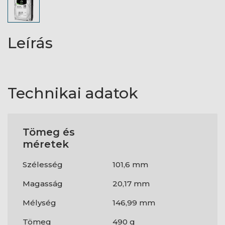
Leírás
Technikai adatok
Tömeg és
méretek
Szélesség
101,6 mm
Magasság
20,17 mm
Mélység
146,99 mm
Tömeg
490 g