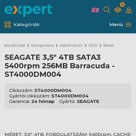
0
Kategóriák
Menü
Kezdőoldal
Komponens
Háttértároló
HDD
Belső
SEAGATE 3,5" 4TB SATA3
5400rpm 256MB Barracuda -
ST4000DM004
Cikkszám:
ST4000DM004
Gyártói cikkszám:
ST4000DM004
Garancia:
24 hónap
Gyártó:
SEAGATE
MÉRET: 3,5", 4TB, FORDULATSZÁM: 5400rpm, CACHE: