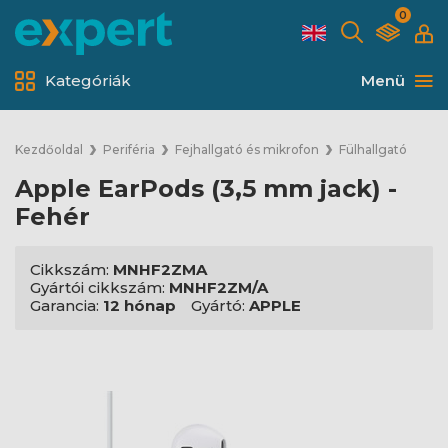
0
Kategóriák
Menü
Kezdőoldal
Periféria
Fejhallgató és mikrofon
Fülhallgató
Apple EarPods (3,5 mm jack) -
Fehér
Cikkszám:
MNHF2ZMA
Gyártói cikkszám:
MNHF2ZM/A
Garancia:
12 hónap
Gyártó:
APPLE