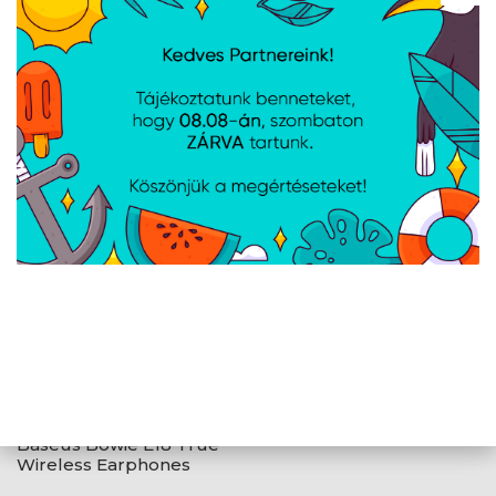
Xiaomi Type-C
Apple Beats Flex – All-
fülhallgató - Fekete -
Day Wireless Earphones
BHR8930GL
- Beats Black
Baseus Bowie E18 True
Wireless Earphones
vezeték nélküli