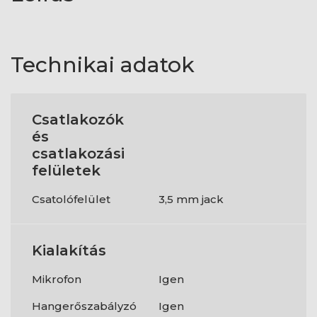
Technikai adatok
Csatlakozók
és
csatlakozási
felületek
Csatolófelület
3,5 mm jack
Kialakítás
Mikrofon
Igen
Hangerőszabályzó
Igen