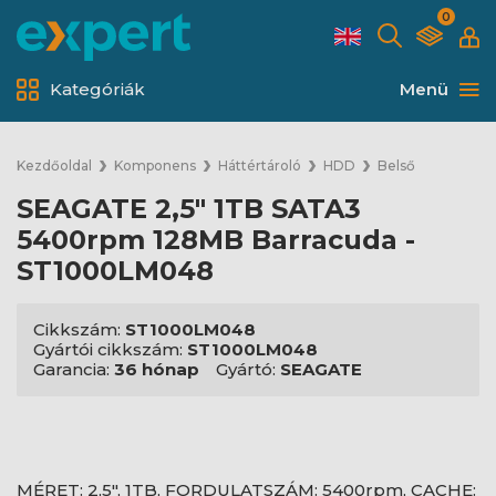
0
Kategóriák
Menü
Kezdőoldal
Komponens
Háttértároló
HDD
Belső
SEAGATE 2,5" 1TB SATA3
5400rpm 128MB Barracuda -
ST1000LM048
Cikkszám:
ST1000LM048
Gyártói cikkszám:
ST1000LM048
Garancia:
36 hónap
Gyártó:
SEAGATE
MÉRET: 2,5", 1TB, FORDULATSZÁM: 5400rpm, CACHE: