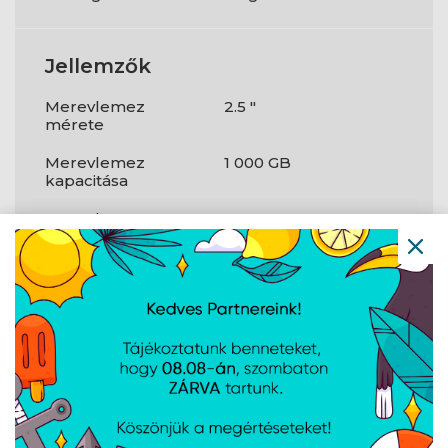
Jellemzők
Merevlemez
2.5 "
mérete
Merevlemez
1 000 GB
kapacitása
Merevlemez
5400 RPM
sebessége
Csatlakozófelület
Serial ATA III
Típus
HDD
Adattároló
128 MB
meghajtó puffer
mérete