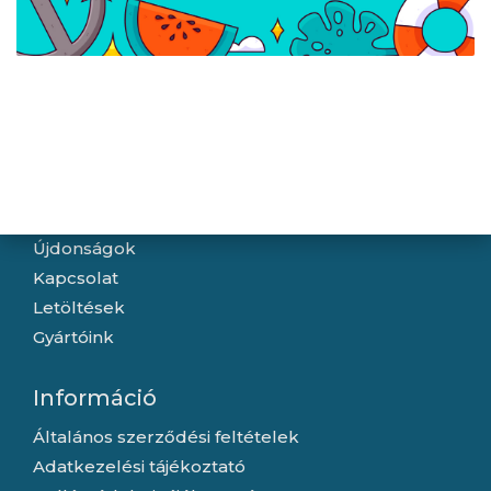
A weboldalon esetlegesen előforduló elektronikus feltöltési,
technikai hibákért felelősséget nem vállalunk.
Navigáció
Hírek
Újdonságok
Kapcsolat
Letöltések
Gyártóink
Információ
Általános szerződési feltételek
Adatkezelési tájékoztató