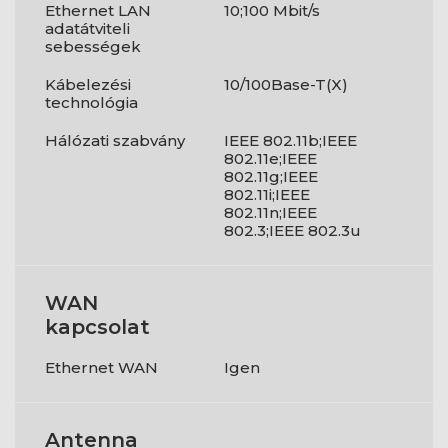
Ethernet LAN
10;100 Mbit/s
adatátviteli
sebességek
Kábelezési
10/100Base-T(X)
technológia
Hálózati szabvány
IEEE 802.11b;IEEE
802.11e;IEEE
802.11g;IEEE
802.11i;IEEE
802.11n;IEEE
802.3;IEEE 802.3u
WAN
kapcsolat
Ethernet WAN
Igen
Antenna