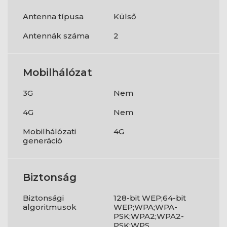
Antenna típusa
Külső
Antennák száma
2
Mobilhálózat
3G
Nem
4G
Nem
Mobilhálózati
4G
generáció
Biztonság
Biztonsági
128-bit WEP;64-bit
algoritmusok
WEP;WPA;WPA-
PSK;WPA2;WPA2-
PSK;WPS