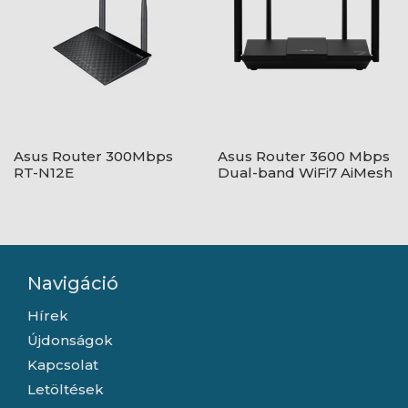
Asus Router 300Mbps
Asus Router 3600 Mbps
RT-N12E
Dual-band WiFi7 AiMesh
RT-BE50
Navigáció
Hírek
Újdonságok
Kapcsolat
Letöltések