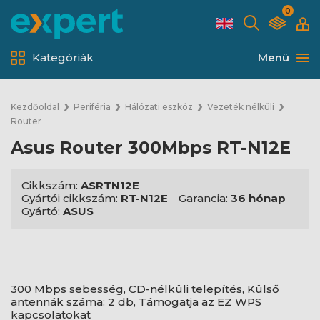
0
Kategóriák
Menü
Kezdőoldal
Periféria
Hálózati eszköz
Vezeték nélküli
Router
Asus Router 300Mbps RT-N12E
Cikkszám:
ASRTN12E
Gyártói cikkszám:
RT-N12E
Garancia:
36 hónap
Gyártó:
ASUS
300 Mbps sebesség, CD-nélküli telepítés, Külső
antennák száma: 2 db, Támogatja az EZ WPS
kapcsolatokat