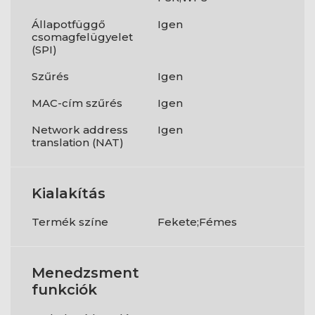
Állapotfüggő
Igen
csomagfelügyelet
(SPI)
Szűrés
Igen
MAC-cím szűrés
Igen
Network address
Igen
translation (NAT)
Kialakítás
Termék színe
Fekete;Fémes
Menedzsment
funkciók