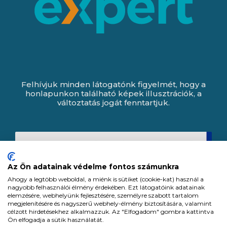
Felhívjuk minden látogatónk figyelmét, hogy a
honlapunkon található képek illusztrációk, a
változtatás jogát fenntartjuk.
Az Ön adatainak védelme fontos számunkra
Ahogy a legtöbb weboldal, a miénk is sütiket (cookie-kat) használ a
nagyobb felhasználói élmény érdekében. Ezt látogatóink adatainak
elemzésére, webhelyünk fejlesztésére, személyre szabott tartalom
megjelenítésére és nagyszerű webhely-élmény biztosítására, valamint
célzott hirdetésekhez alkalmazzuk. Az "Elfogadom" gombra kattintva
Ön elfogadja a sütik használatát.