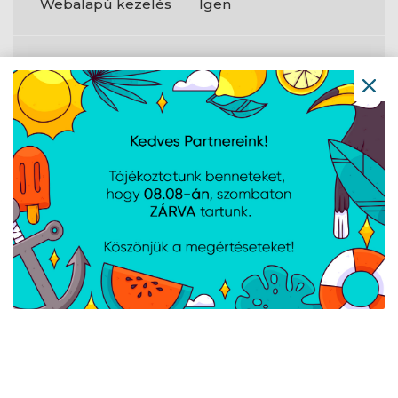
Webalapú kezelés
Igen
Protokollok
DHCP kliens
Igen
Csatlakozók
és
csatlakozási
felületek
Ethernet LAN (RJ-
4
45) portok
DC-bemeneti
Igen
jackdugó