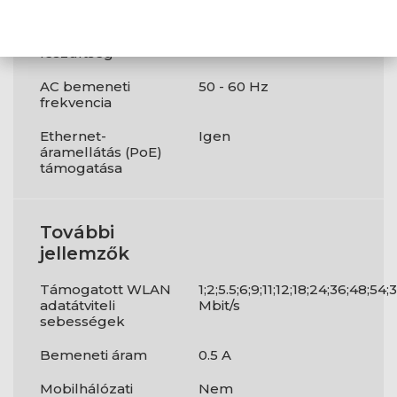
Tápellátás
AC bemeneti
110 - 240 V
feszültség
AC bemeneti
50 - 60 Hz
frekvencia
Ethernet-
Igen
áramellátás (PoE)
támogatása
További
jellemzők
Támogatott WLAN
1;2;5.5;6;9;11;12;18;24;36;48;54;
adatátviteli
Mbit/s
sebességek
Bemeneti áram
0.5 A
Mobilhálózati
Nem