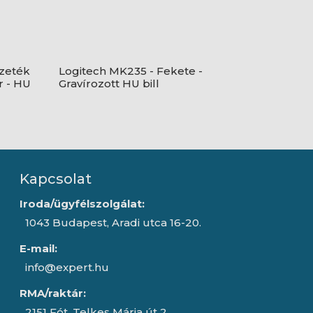
zeték
Logitech MK235 - Fekete -
r - HU
Gravírozott HU bill
Kapcsolat
Iroda/ügyfélszolgálat:
1043 Budapest, Aradi utca 16-20.
E-mail:
info@expert.hu
RMA/raktár:
2151 Fót, Telkes Mária út 2.