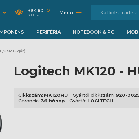
Raklap
0
Menü
0 HUF
MPONENS
PERIFÉRIA
NOTEBOOK & PC
MOBI
ntyűzet+Egér)
Logitech MK120 - 
Cikkszám:
MK120HU
Gyártói cikkszám:
920-002
Garancia:
36 hónap
Gyártó:
LOGITECH