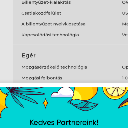
Billentyűzet-kialakítás
Q
Csatlakozófelület
U
A billentyűzet nyelvkiosztása
Ma
Kapcsolódási technológia
Ve
Egér
Mozgásérzékelő technológia
Op
Mozgási felbontás
1 
Egér mellékelve
Ig
Görgő
Ig
Jellemzők