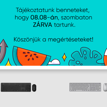
Termék színe
Fe
A weboldalon esetlegesen előforduló elektronikus feltöltési, techn
AJÁNLATUNKBÓL