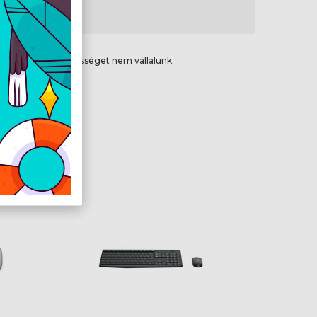
kete
ikai hibákért felelősséget nem vállalunk.