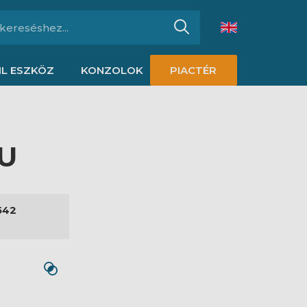
L ESZKÖZ
KONZOLOK
PIACTÉR
HU
542