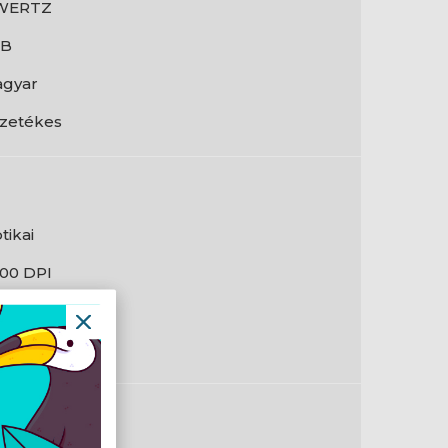
WERTZ
SB
gyar
zetékes
tikai
000 DPI
en
en