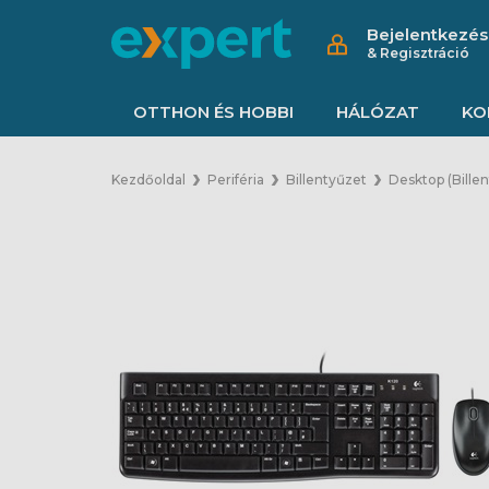
Bejelentkezés
& Regisztráció
OTTHON ÉS HOBBI
HÁLÓZAT
KO
Kezdőoldal
Periféria
Billentyűzet
Desktop (Bille