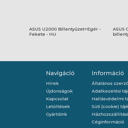
ASUS U2000 Billentyűzet+Egér -
ASUS C
Fekete - HU
billen
layout
Navigáció
Információ
Hírek
Általános szerző
Újdonságok
Adatkezelési tá
Kapcsolat
Hallásvédelmi t
Letöltések
Süti (cookie) tá
Gyártóink
Házhozszállítás
Céginformáció