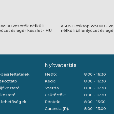
W100 vezeték nélküli
ASUS Desktop W5000 - Ve
tyűzet és egér készlet - HU
nélküli billentyűzet és egé
 fekete
- Fehér
Nyitvatartás
dési feltételek
Hétfő:
8:00 - 16:30
jékoztató
Kedd:
8:00 - 16:30
ájékoztató
Szerda:
8:00 - 16:30
jékoztató
Csütörtök:
8:00 - 16:30
i lehetőségek
Péntek:
8:00 - 15:30
Garancia (P):
8:00 - 13:00