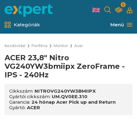
0
Kategóriák
Menü
Kezdőoldal
Periféria
Monitor
Acer
ACER 23,8" Nitro
VG240YW3bmiipx ZeroFrame -
IPS - 240Hz
Cikkszám:
NITROVG240YW3BMIIPX
Gyártói cikkszám:
UM.QV0EE.310
Garancia:
24 hónap Acer Pick up and Return
Gyártó:
ACER