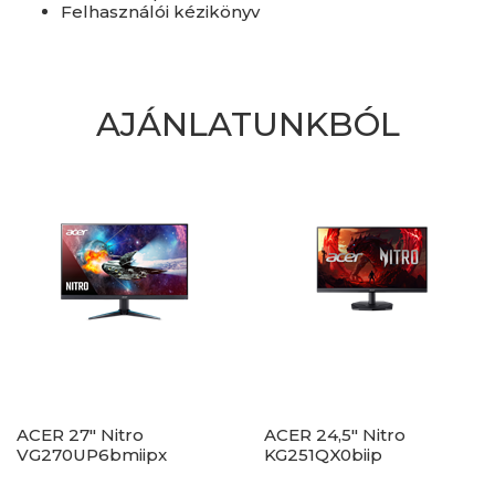
Felhasználói kézikönyv
AJÁNLATUNKBÓL
ACER 27" Nitro
ACER 24,5" Nitro
VG270UP6bmiipx
KG251QX0biip
ZeroFrame QHD 144Hz
ZeroFrame FHD 200Hz
IPS fekete monitor
VA fekete monitor