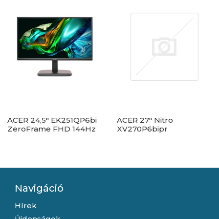
ACER 24,5" EK251QP6bi
ACER 27" Nitro
ZeroFrame FHD 144Hz
XV270P6bipr
IPS fekete monitor
ZeroFrame FHD 144Hz
IPS fekete monitor
Navigáció
Hírek
Újdonságok