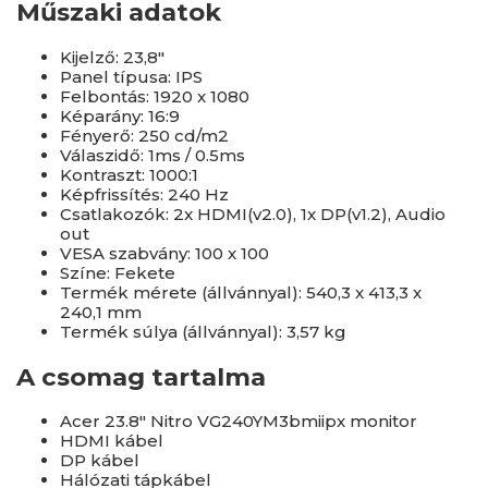
Műszaki adatok
Kijelző: 23,8"
Panel típusa: IPS
Felbontás: 1920 x 1080
Képarány: 16:9
Fényerő: 250 cd/m2
Válaszidő: 1ms / 0.5ms
Kontraszt: 1000:1
Képfrissítés: 240 Hz
Csatlakozók: 2x HDMI(v2.0), 1x DP(v1.2), Audio
out
VESA szabvány: 100 x 100
Színe: Fekete
Termék mérete (állvánnyal): 540,3 x 413,3 x
240,1 mm
Termék súlya (állvánnyal): 3,57 kg
A csomag tartalma
Acer 23.8" Nitro VG240YM3bmiipx monitor
HDMI kábel
DP kábel
Hálózati tápkábel