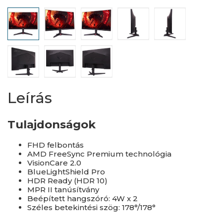
Leírás
Tulajdonságok
FHD felbontás
AMD FreeSync Premium technológia
VisionCare 2.0
BlueLightShield Pro
HDR Ready (HDR 10)
MPR II tanúsítvány
Beépített hangszóró: 4W x 2
Széles betekintési szög: 178°/178°