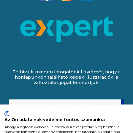
Felhívjuk minden látogatónk figyelmét, hogy a
honlapunkon található képek illusztrációk, a
változtatás jogát fenntartjuk.
Az Ön adatainak védelme fontos számunkra
Ahogy a legtöbb weboldal, a miénk is sütiket (cookie-kat) használ a
nagyobb felhasználói élmény érdekében. Ezt látogatóink adatainak